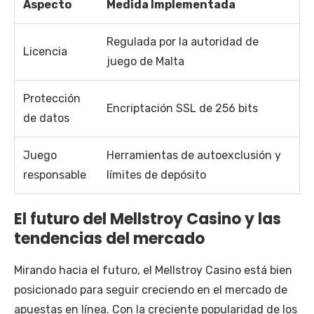
Aspecto
Medida Implementada
Regulada por la autoridad de
Licencia
juego de Malta
Protección
Encriptación SSL de 256 bits
de datos
Juego
Herramientas de autoexclusión y
responsable
límites de depósito
El futuro del Mellstroy Casino y las
tendencias del mercado
Mirando hacia el futuro, el Mellstroy Casino está bien
posicionado para seguir creciendo en el mercado de
apuestas en línea. Con la creciente popularidad de los