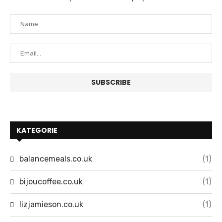
KATEGORIE
balancemeals.co.uk
(1)
bijoucoffee.co.uk
(1)
lizjamieson.co.uk
(1)