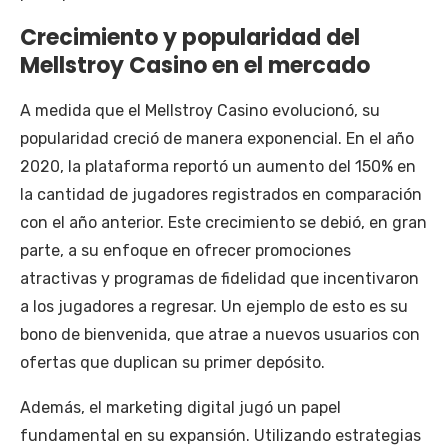
Crecimiento y popularidad del
Mellstroy Casino en el mercado
A medida que el Mellstroy Casino evolucionó, su
popularidad creció de manera exponencial. En el año
2020, la plataforma reportó un aumento del 150% en
la cantidad de jugadores registrados en comparación
con el año anterior. Este crecimiento se debió, en gran
parte, a su enfoque en ofrecer promociones
atractivas y programas de fidelidad que incentivaron
a los jugadores a regresar. Un ejemplo de esto es su
bono de bienvenida, que atrae a nuevos usuarios con
ofertas que duplican su primer depósito.
Además, el marketing digital jugó un papel
fundamental en su expansión. Utilizando estrategias