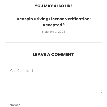
YOU MAY ALSO LIKE
Kenspin Driving License Verification:
Accepted?
6 sierpnia, 2026
LEAVE A COMMENT