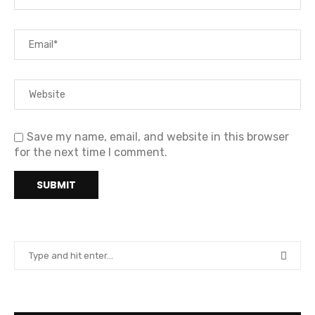
Save my name, email, and website in this browser
for the next time I comment.