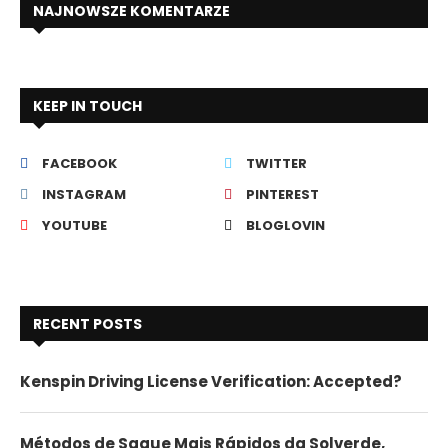
NAJNOWSZE KOMENTARZE
KEEP IN TOUCH
FACEBOOK
TWITTER
INSTAGRAM
PINTEREST
YOUTUBE
BLOGLOVIN
RECENT POSTS
Kenspin Driving License Verification: Accepted?
Métodos de Saque Mais Rápidos da Solverde,