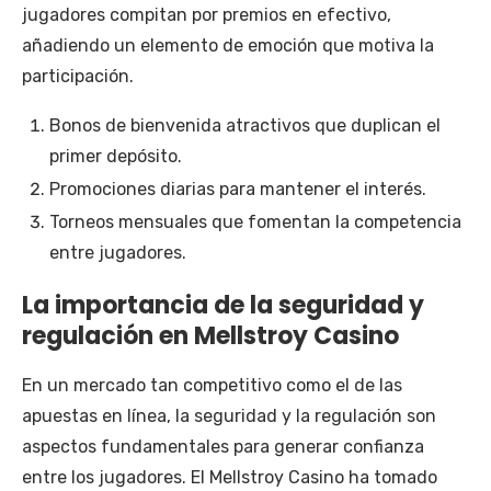
jugadores compitan por premios en efectivo,
añadiendo un elemento de emoción que motiva la
participación.
Bonos de bienvenida atractivos que duplican el
primer depósito.
Promociones diarias para mantener el interés.
Torneos mensuales que fomentan la competencia
entre jugadores.
La importancia de la seguridad y
regulación en Mellstroy Casino
En un mercado tan competitivo como el de las
apuestas en línea, la seguridad y la regulación son
aspectos fundamentales para generar confianza
entre los jugadores. El Mellstroy Casino ha tomado