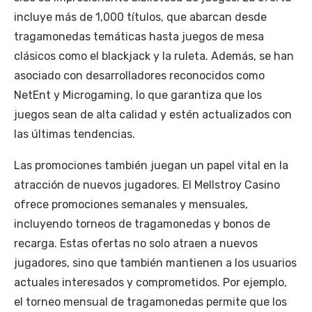
incluye más de 1,000 títulos, que abarcan desde
tragamonedas temáticas hasta juegos de mesa
clásicos como el blackjack y la ruleta. Además, se han
asociado con desarrolladores reconocidos como
NetEnt y Microgaming, lo que garantiza que los
juegos sean de alta calidad y estén actualizados con
las últimas tendencias.
Las promociones también juegan un papel vital en la
atracción de nuevos jugadores. El Mellstroy Casino
ofrece promociones semanales y mensuales,
incluyendo torneos de tragamonedas y bonos de
recarga. Estas ofertas no solo atraen a nuevos
jugadores, sino que también mantienen a los usuarios
actuales interesados y comprometidos. Por ejemplo,
el torneo mensual de tragamonedas permite que los