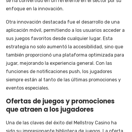
se ha convertido en un referente en el sector por su
enfoque en la innovación.
Otra innovación destacada fue el desarrollo de una
aplicación móvil, permitiendo a los usuarios acceder a
sus juegos favoritos desde cualquier lugar. Esta
estrategia no solo aumentó la accesibilidad, sino que
también proporcionó una plataforma optimizada para
jugar, mejorando la experiencia general. Con las
funciones de notificaciones push, los jugadores
siempre están al tanto de las últimas promociones y
eventos especiales.
Ofertas de juegos y promociones
que atraen a los jugadores
Una de las claves del éxito del Mellstroy Casino ha
sido su impresionante biblioteca de juegos. La oferta