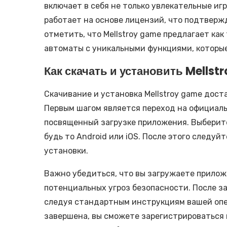
включает в себя не только увлекательные иг
работает на основе лицензий, что подтверж
отметить, что Mellstroy game предлагает ка
автоматы с уникальными функциями, которые
Как скачать и установить Mellst
Скачивание и установка Mellstroy game дост
Первым шагом является переход на официаль
посвященный загрузке приложения. Выберит
будь то Android или iOS. После этого следу
установки.
Важно убедиться, что вы загружаете прилож
потенциальных угроз безопасности. После з
следуя стандартным инструкциям вашей опе
завершена, вы сможете зарегистрироваться 