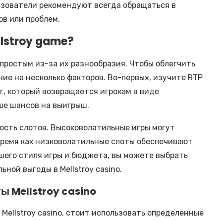
ьзователи рекомендуют всегда обращаться в
в или проблем.
llstroy game?
епростым из-за их разнообразия. Чтобы облегчить
ие на несколько факторов. Во-первых, изучите RTP
нт, который возвращается игрокам в виде
ше шансов на выигрыш.
ость слотов. Высоковолатильные игры могут
 время как низковолатильные слоты обеспечивают
ашего стиля игры и бюджета, вы можете выбрать
ной выгоды в Mellstroy casino.
ты Mellstroy casino
Mellstroy casino, стоит использовать определенные