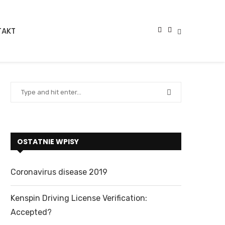
TAKT
OSTATNIE WPISY
Coronavirus disease 2019
Kenspin Driving License Verification:
Accepted?