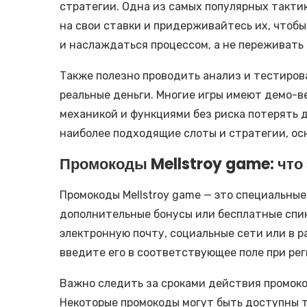
стратегии. Одна из самых популярных такти
на свои ставки и придерживайтесь их, чтобы
и наслаждаться процессом, а не переживать 
Также полезно проводить анализ и тестирова
реальные деньги. Многие игры имеют демо-в
механикой и функциями без риска потерять д
наиболее подходящие слоты и стратегии, ос
Промокоды Mellstroy game: что 
Промокоды Mellstroy game — это специальны
дополнительные бонусы или бесплатные спи
электронную почту, социальные сети или в р
введите его в соответствующее поле при ре
Важно следить за сроками действия промокод
Некоторые промокоды могут быть доступны то