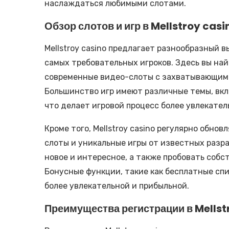
наслаждаться любимыми слотами.
Обзор слотов и игр в Mellstroy casi
Mellstroy casino предлагает разнообразный 
самых требовательных игроков. Здесь вы най
современные видео-слоты с захватывающими
Большинство игр имеют различные темы, вкл
что делает игровой процесс более увлекател
Кроме того, Mellstroy casino регулярно обно
слоты и уникальные игры от известных разра
новое и интересное, а также пробовать собс
Бонусные функции, такие как бесплатные сп
более увлекательной и прибыльной.
Преимущества регистрации в Mellst