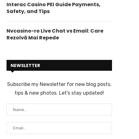
Interac Casino PEI Guide Payments,
Safety, and Tips
Nvcasino-ro Live Chat vs Email: Care
Rezolvă Mai Repede
NEWSLETTER
Subscribe my Newsletter for new blog posts,
tips & new photos. Let's stay updated!