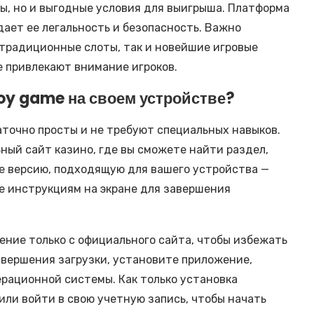
ры, но и выгодные условия для выигрыша. Платформа
дает ее легальность и безопасность. Важно
к традиционные слоты, так и новейшие игровые
 привлекают внимание игроков.
roy game на своем устройстве?
аточно просты и не требуют специальных навыков.
ный сайт казино, где вы сможете найти раздел,
е версию, подходящую для вашего устройства —
йте инструкциям на экране для завершения
ение только с официального сайта, чтобы избежать
авершения загрузки, установите приложение,
рационной системы. Как только установка
или войти в свою учетную запись, чтобы начать