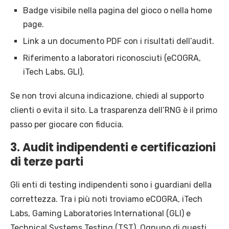
Badge visibile nella pagina del gioco o nella home
page.
Link a un documento PDF con i risultati dell’audit.
Riferimento a laboratori riconosciuti (eCOGRA,
iTech Labs, GLI).
Se non trovi alcuna indicazione, chiedi al supporto
clienti o evita il sito. La trasparenza dell’RNG è il primo
passo per giocare con fiducia.
3. Audit indipendenti e certificazioni
di terze parti
Gli enti di testing indipendenti sono i guardiani della
correttezza. Tra i più noti troviamo eCOGRA, iTech
Labs, Gaming Laboratories International (GLI) e
Technical Systems Testing (TST). Ognuno di questi