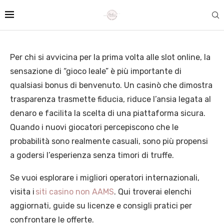
Per chi si avvicina per la prima volta alle slot online, la
sensazione di “gioco leale” è più importante di
qualsiasi bonus di benvenuto. Un casinò che dimostra
trasparenza trasmette fiducia, riduce l’ansia legata al
denaro e facilita la scelta di una piattaforma sicura.
Quando i nuovi giocatori percepiscono che le
probabilità sono realmente casuali, sono più propensi
a godersi l’esperienza senza timori di truffe.
Se vuoi esplorare i migliori operatori internazionali,
visita i
siti casino non AAMS
. Qui troverai elenchi
aggiornati, guide su licenze e consigli pratici per
confrontare le offerte.