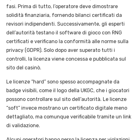
fasi. Prima di tutto, l’operatore deve dimostrare
solidità finanziaria, fornendo bilanci certificati da
revisori indipendenti. Successivamente, gli esperti
dell’autorità testano il software di gioco con RNG
certificati e verificano la conformità alle norme sulla
privacy (GDPR). Solo dopo aver superato tutti i
controlli, la licenza viene concessa e pubblicata sul
sito del casinò.
Le licenze “hard” sono spesso accompagnate da
badge visibili, come il logo della UKGC, che i giocatori
possono controllare sul sito dell’autorità. Le licenze
“soft” invece mostrano un certificato digitale meno
dettagliato, ma comunque verificabile tramite un link
di validazione.
Alcuni operatori hanno perso la licenza per violazioni