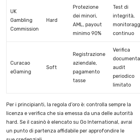
Protezione
Test di
UK
dei minori,
integrità,
Gambling
Hard
AML, payout
monitoragg
Commission
minimo 90%
continuo
Verifica
Registrazione
documental
Curacao
aziendale,
Soft
audit
eGaming
pagamento
periodico
tasse
limitato
Per i principianti, la regola d’oro è: controlla sempre la
licenza e verifica che sia emessa da una delle autorità
hard. Se il casinò è elencato su Go International, avrai
un punto di partenza affidabile per approfondire le
sue credenziali.