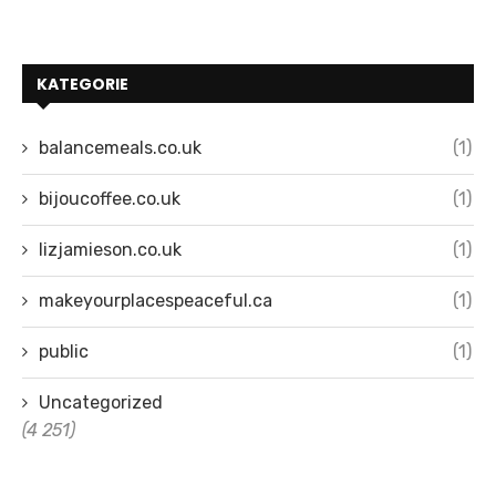
KATEGORIE
balancemeals.co.uk
(1)
bijoucoffee.co.uk
(1)
lizjamieson.co.uk
(1)
makeyourplacespeaceful.ca
(1)
public
(1)
Uncategorized
(4 251)