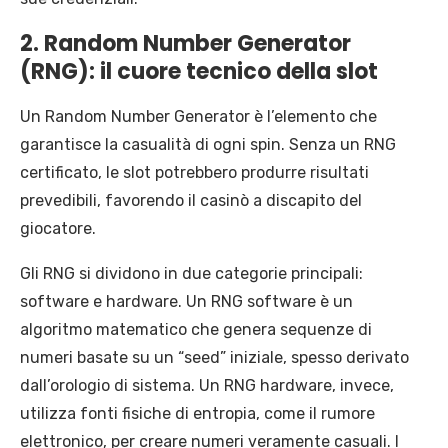
2. Random Number Generator
(RNG): il cuore tecnico della slot
Un Random Number Generator è l’elemento che
garantisce la casualità di ogni spin. Senza un RNG
certificato, le slot potrebbero produrre risultati
prevedibili, favorendo il casinò a discapito del
giocatore.
Gli RNG si dividono in due categorie principali:
software e hardware. Un RNG software è un
algoritmo matematico che genera sequenze di
numeri basate su un “seed” iniziale, spesso derivato
dall’orologio di sistema. Un RNG hardware, invece,
utilizza fonti fisiche di entropia, come il rumore
elettronico, per creare numeri veramente casuali. I