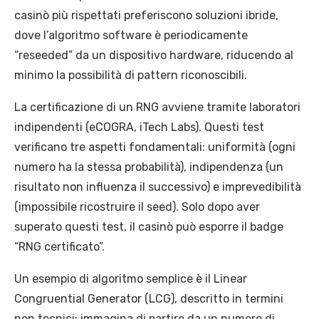
casinò più rispettati preferiscono soluzioni ibride,
dove l’algoritmo software è periodicamente
“reseeded” da un dispositivo hardware, riducendo al
minimo la possibilità di pattern riconoscibili.
La certificazione di un RNG avviene tramite laboratori
indipendenti (eCOGRA, iTech Labs). Questi test
verificano tre aspetti fondamentali: uniformità (ogni
numero ha la stessa probabilità), indipendenza (un
risultato non influenza il successivo) e imprevedibilità
(impossibile ricostruire il seed). Solo dopo aver
superato questi test, il casinò può esporre il badge
“RNG certificato”.
Un esempio di algoritmo semplice è il Linear
Congruential Generator (LCG), descritto in termini
non tecnici: immagina di partire da un numero di