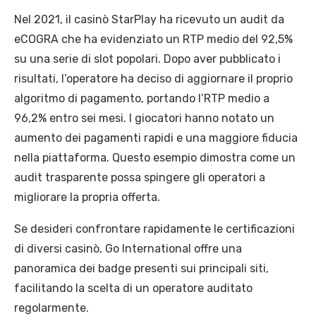
Nel 2021, il casinò StarPlay ha ricevuto un audit da
eCOGRA che ha evidenziato un RTP medio del 92,5%
su una serie di slot popolari. Dopo aver pubblicato i
risultati, l’operatore ha deciso di aggiornare il proprio
algoritmo di pagamento, portando l’RTP medio a
96,2% entro sei mesi. I giocatori hanno notato un
aumento dei pagamenti rapidi e una maggiore fiducia
nella piattaforma. Questo esempio dimostra come un
audit trasparente possa spingere gli operatori a
migliorare la propria offerta.
Se desideri confrontare rapidamente le certificazioni
di diversi casinò, Go International offre una
panoramica dei badge presenti sui principali siti,
facilitando la scelta di un operatore auditato
regolarmente.