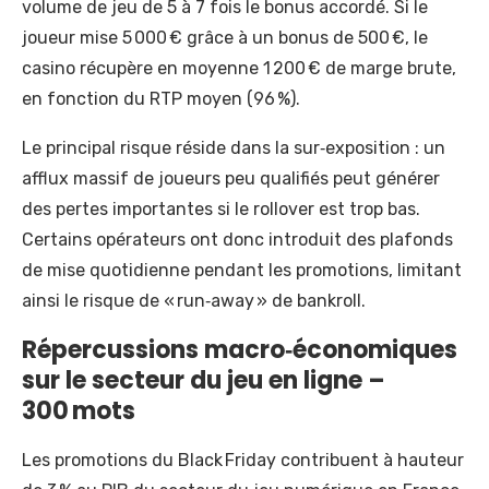
volume de jeu de 5 à 7 fois le bonus accordé. Si le
joueur mise 5 000 € grâce à un bonus de 500 €, le
casino récupère en moyenne 1 200 € de marge brute,
en fonction du RTP moyen (96 %).
Le principal risque réside dans la sur‑exposition : un
afflux massif de joueurs peu qualifiés peut générer
des pertes importantes si le rollover est trop bas.
Certains opérateurs ont donc introduit des plafonds
de mise quotidienne pendant les promotions, limitant
ainsi le risque de « run‑away » de bankroll.
Répercussions macro‑économiques
sur le secteur du jeu en ligne –
300 mots
Les promotions du Black Friday contribuent à hauteur