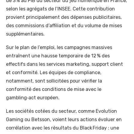
de 3 % au PIB du secteur du jeu numérique en France,
selon les agrégats de l’INSEE. Cette contribution
provient principalement des dépenses publicitaires,
des commissions d’affiliation et du volume de mises
supplémentaires.
Sur le plan de l’emploi, les campagnes massives
entraînent une hausse temporaire de 12 % des
effectifs dans les services marketing, support client
et conformité. Les équipes de compliance,
notamment, sont sollicitées pour vérifier la
conformité des conditions de mise avec le
gambling‑act européen.
Les sociétés cotées du secteur, comme Evolution
Gaming ou Betsson, voient leurs actions évoluer en
corrélation avec les résultats du Black Friday : une