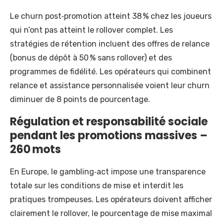
Le churn post‑promotion atteint 38 % chez les joueurs
qui n’ont pas atteint le rollover complet. Les
stratégies de rétention incluent des offres de relance
(bonus de dépôt à 50 % sans rollover) et des
programmes de fidélité. Les opérateurs qui combinent
relance et assistance personnalisée voient leur churn
diminuer de 8 points de pourcentage.
Régulation et responsabilité sociale
pendant les promotions massives –
260 mots
En Europe, le gambling‑act impose une transparence
totale sur les conditions de mise et interdit les
pratiques trompeuses. Les opérateurs doivent afficher
clairement le rollover, le pourcentage de mise maximal