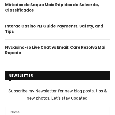
Métodos de Saque Mais Rápidos da Solverde,
Classificados
Interac Casino PEI Guide Payments, Safety, and
Tips
Nvcasino-ro Live Chat vs Email: Care Rezolvă Mai
Repede
NEWSLETTER
Subscribe my Newsletter for new blog posts, tips &
new photos. Let's stay updated!