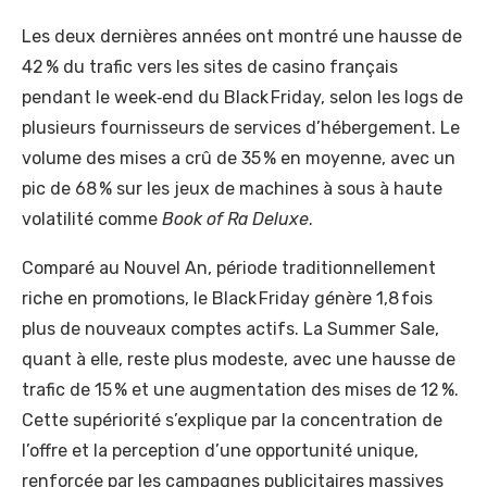
Les deux dernières années ont montré une hausse de
42 % du trafic vers les sites de casino français
pendant le week‑end du Black Friday, selon les logs de
plusieurs fournisseurs de services d’hébergement. Le
volume des mises a crû de 35 % en moyenne, avec un
pic de 68 % sur les jeux de machines à sous à haute
volatilité comme
Book of Ra Deluxe
.
Comparé au Nouvel An, période traditionnellement
riche en promotions, le Black Friday génère 1,8 fois
plus de nouveaux comptes actifs. La Summer Sale,
quant à elle, reste plus modeste, avec une hausse de
trafic de 15 % et une augmentation des mises de 12 %.
Cette supériorité s’explique par la concentration de
l’offre et la perception d’une opportunité unique,
renforcée par les campagnes publicitaires massives