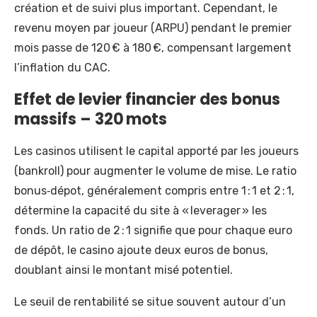
création et de suivi plus important. Cependant, le
revenu moyen par joueur (ARPU) pendant le premier
mois passe de 120 € à 180 €, compensant largement
l’inflation du CAC.
Effet de levier financier des bonus
massifs – 320 mots
Les casinos utilisent le capital apporté par les joueurs
(bankroll) pour augmenter le volume de mise. Le ratio
bonus‑dépot, généralement compris entre 1 : 1 et 2 : 1,
détermine la capacité du site à « leverager » les
fonds. Un ratio de 2 : 1 signifie que pour chaque euro
de dépôt, le casino ajoute deux euros de bonus,
doublant ainsi le montant misé potentiel.
Le seuil de rentabilité se situe souvent autour d’un