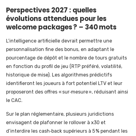
Perspectives 2027 : quelles
évolutions attendues pour les
welcome packages ? – 340 mots
L’intelligence artificielle devrait permettre une
personnalisation fine des bonus, en adaptant le
pourcentage de dépôt et le nombre de tours gratuits
en fonction du profil de jeu (RTP préféré, volatilité,
historique de mise). Les algorithmes prédictifs
identifieront les joueurs à fort potentiel LTV et leur
proposeront des offres « sur‑mesure », réduisant ainsi
le CAC.
Sur le plan réglementaire, plusieurs juridictions
envisagent de plafonner le rollover à x30 et
d’interdire les cash‑back supérieurs à 5 % pendant les