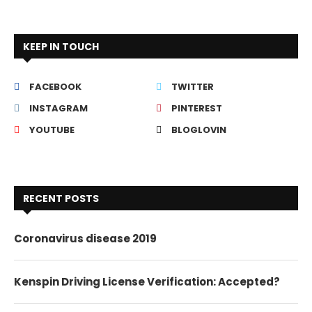
KEEP IN TOUCH
FACEBOOK
TWITTER
INSTAGRAM
PINTEREST
YOUTUBE
BLOGLOVIN
RECENT POSTS
Coronavirus disease 2019
Kenspin Driving License Verification: Accepted?