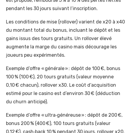
est proposé, rembourse 5 % à 10 % des pertes nettes
pendant les 30 jours suivant l’inscription.
Les conditions de mise (rollover) varient de x20 à x40
du montant total du bonus, incluant le dépôt et les
gains issus des tours gratuits. Un rollover élevé
augmente la marge du casino mais décourage les
joueurs peu expérimentés.
Exemple d’offre « générale » : dépôt de 100 €, bonus
100 % (100 €), 20 tours gratuits (valeur moyenne
0,10 € chacun), rollover x30. Le coût d’acquisition
estimé pour le casino est d’environ 30 € (déduction
du churn anticipé).
Exemple d’offre « ultra‑généreuse » : dépôt de 200 €,
bonus 200 % (400 €), 100 tours gratuits (valeur
0,12 €), cash‑back 10 % pendant 30 jours, rollover x20.