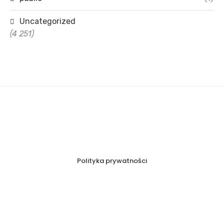
Uncategorized
(4 251)
Polityka prywatności