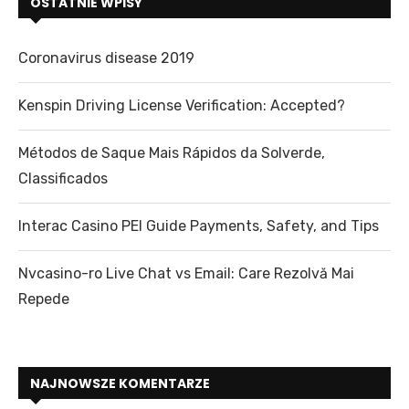
OSTATNIE WPISY
Coronavirus disease 2019
Kenspin Driving License Verification: Accepted?
Métodos de Saque Mais Rápidos da Solverde,
Classificados
Interac Casino PEI Guide Payments, Safety, and Tips
Nvcasino-ro Live Chat vs Email: Care Rezolvă Mai
Repede
NAJNOWSZE KOMENTARZE