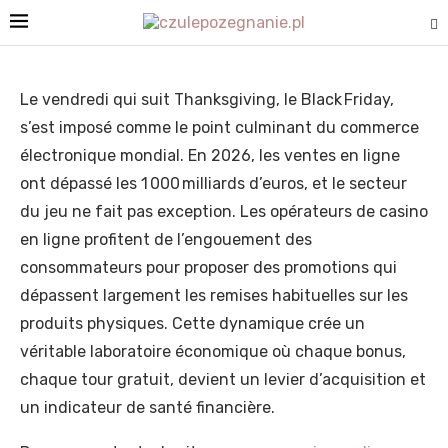
Le vendredi qui suit Thanksgiving, le Black Friday,
s’est imposé comme le point culminant du commerce
électronique mondial. En 2026, les ventes en ligne
ont dépassé les 1 000 milliards d’euros, et le secteur
du jeu ne fait pas exception. Les opérateurs de casino
en ligne profitent de l’engouement des
consommateurs pour proposer des promotions qui
dépassent largement les remises habituelles sur les
produits physiques. Cette dynamique crée un
véritable laboratoire économique où chaque bonus,
chaque tour gratuit, devient un levier d’acquisition et
un indicateur de santé financière.