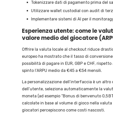
Tokenizzare dati di pagamento prima del s
Utilizzare wallet custodial con audit di terz
Implementare sistemi di AI per il monitora
Esperienza utente: come le valute
valore medio del giocatore (AR
Offrire la valuta locale al checkout riduce dras
europeo ha mostrato che il tasso di conversione 
possibilità di pagare in EUR, GBP e CHF, rispett
spinto l’ARPU medio da €45 a €54 mensili.
La personalizzazione dell’interfaccia è un altro d
dell’utente, seleziona automaticamente la valut
moneta (ad esempio “Bonus di benvenuto 0,5 BTC
calcolate in base al volume di gioco nella valuta
giocatori percepiscono come costi nascosti.