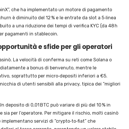
“SpinX”, che ha implementato un motore di pagamento
churn è diminuito del 12 % e le entrate da slot a 5‑linea
ibuito a una riduzione dei tempi di verifica KYC (da 48 h
per pagamenti in stablecoin.
portunità e sfide per gli operatori
casinò. La velocità di conferma su reti come Solana o
ediatamente a bonus di benvenuto, mentre le
vo, soprattutto per micro‑depositi inferiori a €5.
nicchia di utenti sensibili alla privacy, tipica dei “migliori
. Un deposito di 0,01 BTC può variare di più del 10 % in
 sia per l’operatore. Per mitigare il rischio, molti casinò
mplementano servizi di “crypto‑to‑fiat” che