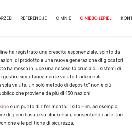
RZEB
REFERENCJE
O MNIE
O NIEBO LEPIEJ
KON
nline ha registrato una crescita esponenziale, spinto da
azioni di prodotto e una nuova generazione di giocatori
to ha messo in luce una necessità cruciale: i sistemi di
i gestire simultaneamente valute tradizionali,
a sola valuta, un solo metodo di deposito” non è più
ubblico che proviene da più di 150 nazioni.
sino
è un punto di riferimento. Il sito Him, ad esempio,
e di gioco basate su blockchain, consentendo ai lettori
cniche e le politiche di sicurezza.