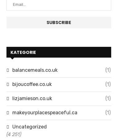
KATEGORIE
balancemeals.co.uk
(1)
bijoucoffee.co.uk
(1)
lizjamieson.co.uk
(1)
makeyourplacespeaceful.ca
(1)
Uncategorized
(4 251)