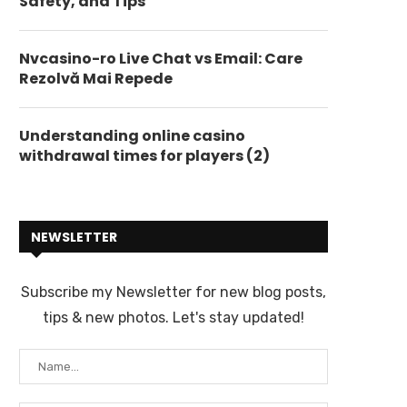
Safety, and Tips
Nvcasino-ro Live Chat vs Email: Care
Rezolvă Mai Repede
Understanding online casino
withdrawal times for players (2)
NEWSLETTER
Subscribe my Newsletter for new blog posts,
tips & new photos. Let's stay updated!