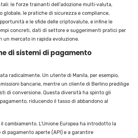
li: le forze trainanti dell’adozione multi‑valuta,
 globale, le pratiche di sicurezza e compliance,
portunità e le sfide delle criptovalute, e infine le
mpi concreti, dati di settore e suggerimenti pratici per
in un mercato in rapida evoluzione.
ione di sistemi di pagamento
ata radicalmente. Un utente di Manila, per esempio,
missioni bancarie, mentre un cliente di Berlino predilige
sti di conversione. Questa diversità ha spinto gli
di pagamento, riducendo il tasso di abbandono al
 il cambiamento. L’Unione Europea ha introdotto la
ce di pagamento aperte (API) e a garantire