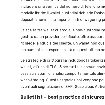
includere una verifica del numero di telefono mo
modello ibrido: il wallet custodial richiede l’on
depositi anonimi ma impone limiti di wagering pi
La scelta tra wallet custodial e non‑custodial in
gestito da un provider certificato, offre assicura
richiede la fiducia del cliente. Un wallet non cust
ma aumenta la responsabilità di quest’ultimo nel
Le strategie di crittografia includono la tokenizz
wallet) e l’uso di TLS 1.3 per tutte le comunicazi
basa su sistemi di analisi comportamentale alime
wash‑trading. Queste segnalazioni vengono poi 
eventuali segnalazioni di SAR (Suspicious Activi
Bullet list – best practice di sicure