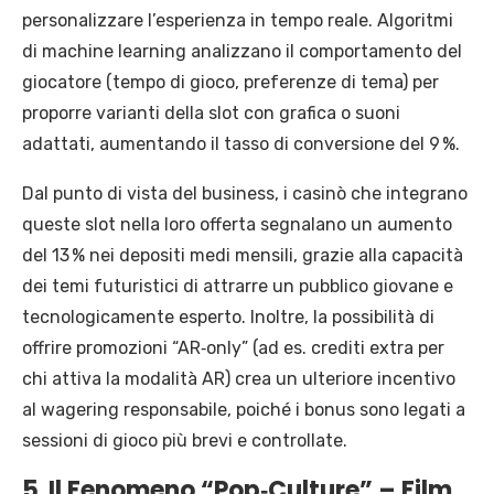
personalizzare l’esperienza in tempo reale. Algoritmi
di machine learning analizzano il comportamento del
giocatore (tempo di gioco, preferenze di tema) per
proporre varianti della slot con grafica o suoni
adattati, aumentando il tasso di conversione del 9 %.
Dal punto di vista del business, i casinò che integrano
queste slot nella loro offerta segnalano un aumento
del 13 % nei depositi medi mensili, grazie alla capacità
dei temi futuristici di attrarre un pubblico giovane e
tecnologicamente esperto. Inoltre, la possibilità di
offrire promozioni “AR‑only” (ad es. crediti extra per
chi attiva la modalità AR) crea un ulteriore incentivo
al wagering responsabile, poiché i bonus sono legati a
sessioni di gioco più brevi e controllate.
5. Il Fenomeno “Pop‑Culture” – Film,