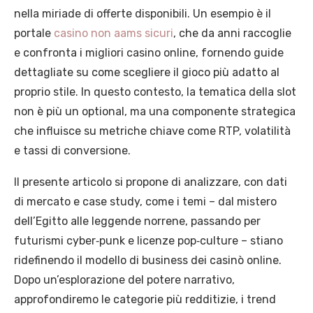
nella miriade di offerte disponibili. Un esempio è il
portale
casino non aams sicuri
, che da anni raccoglie
e confronta i migliori casino online, fornendo guide
dettagliate su come scegliere il gioco più adatto al
proprio stile. In questo contesto, la tematica della slot
non è più un optional, ma una componente strategica
che influisce su metriche chiave come RTP, volatilità
e tassi di conversione.
Il presente articolo si propone di analizzare, con dati
di mercato e case study, come i temi – dal mistero
dell’Egitto alle leggende norrene, passando per
futurismi cyber‑punk e licenze pop‑culture – stiano
ridefinendo il modello di business dei casinò online.
Dopo un’esplorazione del potere narrativo,
approfondiremo le categorie più redditizie, i trend