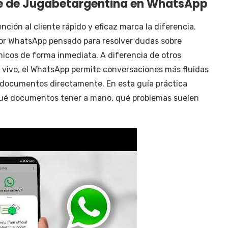
rte de Jugabetargentina en WhatsApp
nción al cliente rápido y eficaz marca la diferencia.
or WhatsApp pensado para resolver dudas sobre
nicos de forma inmediata. A diferencia de otros
n vivo, el WhatsApp permite conversaciones más fluidas
 o documentos directamente. En esta guía práctica
qué documentos tener a mano, qué problemas suelen