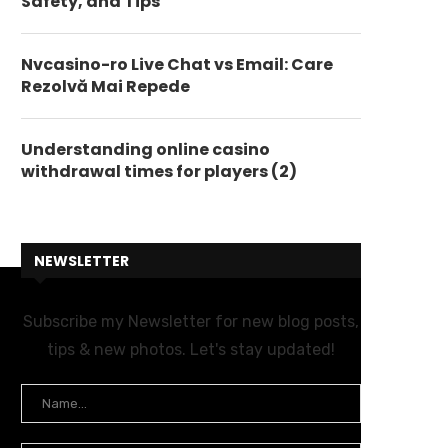
Safety, and Tips
Nvcasino-ro Live Chat vs Email: Care
Rezolvă Mai Repede
Understanding online casino
withdrawal times for players (2)
NEWSLETTER
Subscribe my Newsletter for new blog posts,
tips & new photos. Let's stay updated!