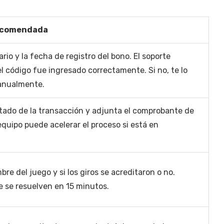
ecomendada
rio y la fecha de registro del bono. El soporte
 el código fue ingresado correctamente. Si no, te lo
anualmente.
estado de la transacción y adjunta el comprobante de
 equipo puede acelerar el proceso si está en
bre del juego y si los giros se acreditaron o no.
 se resuelven en 15 minutos.