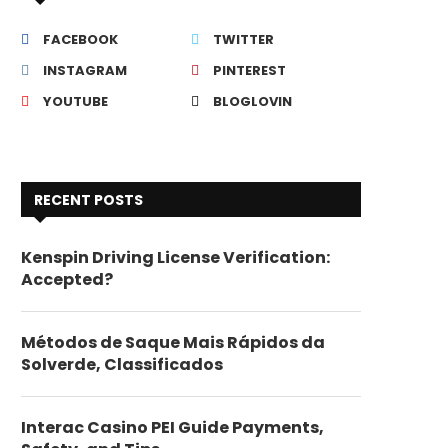
FACEBOOK
TWITTER
INSTAGRAM
PINTEREST
YOUTUBE
BLOGLOVIN
RECENT POSTS
Kenspin Driving License Verification:
Accepted?
Métodos de Saque Mais Rápidos da
Solverde, Classificados
Interac Casino PEI Guide Payments,