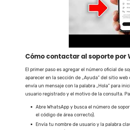
Cómo contactar al soporte por
El primer paso es agregar el número oficial de s
aparecer en la sección de „Ayuda” del sitio web 
envía un mensaje con la palabra „Hola” para inici
usuario registrado y el motivo de la consulta. Pa
Abre WhatsApp y busca el número de sopor
el código de área correcto).
Envía tu nombre de usuario y la palabra clav