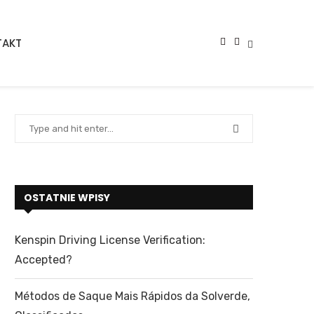
TAKT
OSTATNIE WPISY
Kenspin Driving License Verification:
Accepted?
Métodos de Saque Mais Rápidos da Solverde,