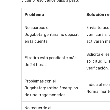
y cómo resolverlos paso a paso:
Problema
Solución r
No aparece el
Envía tu usua
Jugabetargentina no deposit
verificará si
en la cuenta
activarán m
Solicita el 
El retiro está pendiente más
solicitud. El
de 24 horas
verificación.
Problemas con el
Indica el nom
Jugabetargentina free spins
Normalmente
de una tragamonedas
No recuerdo el