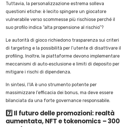
Tuttavia, la personalizzazione estrema solleva
questioni etiche: è lecito spingere un giocatore
vulnerabile verso scommesse più rischiose perché il
suo profilo indica “alta propensione al rischio”?
Le autorità di gioco richiedono trasparenza sui criteri
di targeting e la possibilità per l’utente di disattivare il
profiling. Inoltre, le piattaforme devono implementare
meccanismi di auto‑esclusione e limiti di deposito per
mitigare i rischi di dipendenza.
In sintesi, l’IA è uno strumento potente per
massimizzare l’efficacia dei bonus, ma deve essere
bilanciata da una forte governance responsabile.
7️⃣ Il futuro delle promozioni: realtà
aumentata, NFT e tokenomics – 300