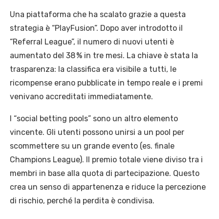
Una piattaforma che ha scalato grazie a questa
strategia è “PlayFusion”. Dopo aver introdotto il
“Referral League”, il numero di nuovi utenti è
aumentato del 38 % in tre mesi. La chiave è stata la
trasparenza: la classifica era visibile a tutti, le
ricompense erano pubblicate in tempo reale e i premi
venivano accreditati immediatamente.
I “social betting pools” sono un altro elemento
vincente. Gli utenti possono unirsi a un pool per
scommettere su un grande evento (es. finale
Champions League). Il premio totale viene diviso tra i
membri in base alla quota di partecipazione. Questo
crea un senso di appartenenza e riduce la percezione
di rischio, perché la perdita è condivisa.