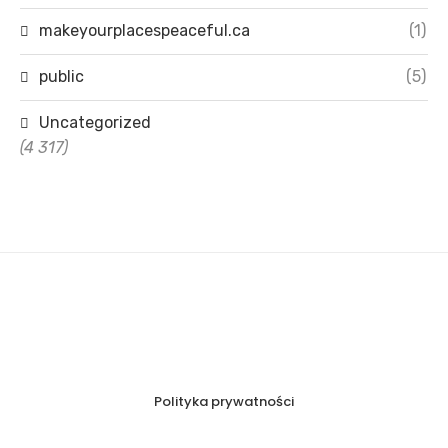
makeyourplacespeaceful.ca
(1)
public
(5)
Uncategorized
(4 317)
Polityka prywatności