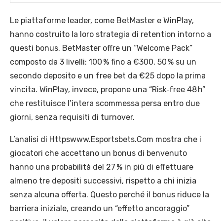
Le piattaforme leader, come BetMaster e WinPlay,
hanno costruito la loro strategia di retention intorno a
questi bonus. BetMaster offre un “Welcome Pack”
composto da 3 livelli: 100 % fino a €300, 50 % su un
secondo deposito e un free bet da €25 dopo la prima
vincita. WinPlay, invece, propone una “Risk‑free 48 h”
che restituisce l’intera scommessa persa entro due
giorni, senza requisiti di turnover.
L’analisi di Httpswww.Esportsbets.Com mostra che i
giocatori che accettano un bonus di benvenuto
hanno una probabilità del 27 % in più di effettuare
almeno tre depositi successivi, rispetto a chi inizia
senza alcuna offerta. Questo perché il bonus riduce la
barriera iniziale, creando un “effetto ancoraggio”