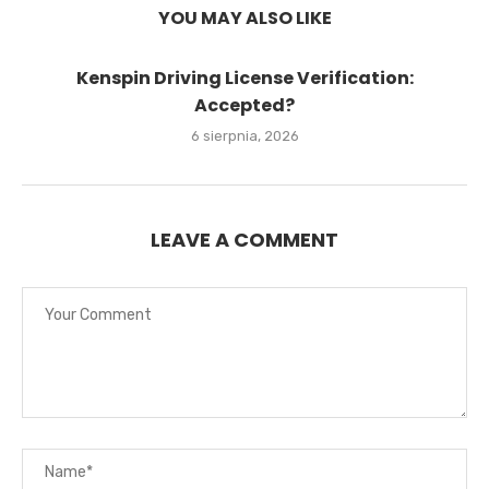
YOU MAY ALSO LIKE
Kenspin Driving License Verification:
Accepted?
6 sierpnia, 2026
LEAVE A COMMENT