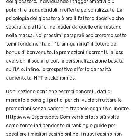
del giocatore, individuando i trigger emotivi più
potenti e traducendoli in offerte personalizzate. La
psicologia del giocatore è ora il fattore decisivo che
separa le piattaforme leader da quelle che restano
nella massa. Nei prossimi paragrafi esploreremo sette
temi fondamentali: il “brain‑gaming”, il potere dei
bonus di benvenuto, le promozioni ricorrenti, la loss
aversion, il social proof, la personalizzazione basata
sull’IA e, infine, le prospettive offerte da realtà
aumentata, NFT e tokenomics.
Ogni sezione contiene esempi concreti, dati di
mercato e consigli pratici per chi vuole sfruttare le
promozioni senza cadere in trappole cognitive. Inoltre,
Httpswww.Esportsbets.Com verrà citato più volte
come fonte indipendente di ranking e guide per
scegliere i migliori casino online, i nuovi casino non