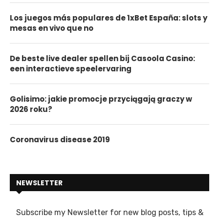
Los juegos más populares de 1xBet España: slots y
mesas en vivo que no
De beste live dealer spellen bij Casoola Casino:
een interactieve speelervaring
Golisimo: jakie promocje przyciągają graczy w
2026 roku?
Coronavirus disease 2019
NEWSLETTER
Subscribe my Newsletter for new blog posts, tips &