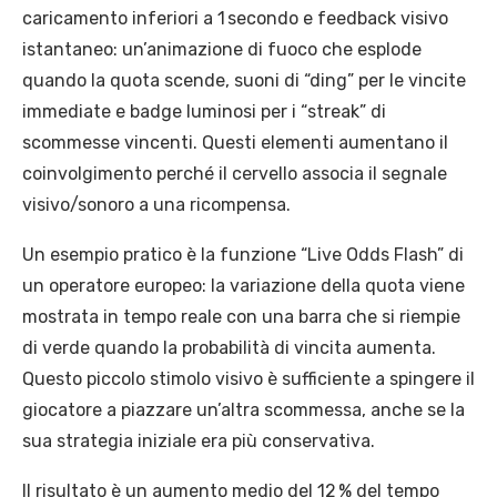
caricamento inferiori a 1 secondo e feedback visivo
istantaneo: un’animazione di fuoco che esplode
quando la quota scende, suoni di “ding” per le vincite
immediate e badge luminosi per i “streak” di
scommesse vincenti. Questi elementi aumentano il
coinvolgimento perché il cervello associa il segnale
visivo/sonoro a una ricompensa.
Un esempio pratico è la funzione “Live Odds Flash” di
un operatore europeo: la variazione della quota viene
mostrata in tempo reale con una barra che si riempie
di verde quando la probabilità di vincita aumenta.
Questo piccolo stimolo visivo è sufficiente a spingere il
giocatore a piazzare un’altra scommessa, anche se la
sua strategia iniziale era più conservativa.
Il risultato è un aumento medio del 12 % del tempo