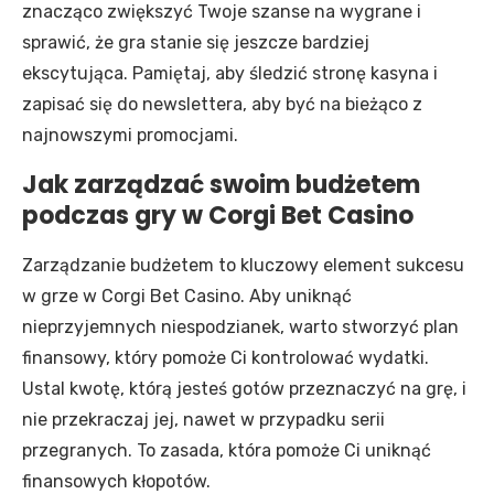
znacząco zwiększyć Twoje szanse na wygrane i
sprawić, że gra stanie się jeszcze bardziej
ekscytująca. Pamiętaj, aby śledzić stronę kasyna i
zapisać się do newslettera, aby być na bieżąco z
najnowszymi promocjami.
Jak zarządzać swoim budżetem
podczas gry w Corgi Bet Casino
Zarządzanie budżetem to kluczowy element sukcesu
w grze w Corgi Bet Casino. Aby uniknąć
nieprzyjemnych niespodzianek, warto stworzyć plan
finansowy, który pomoże Ci kontrolować wydatki.
Ustal kwotę, którą jesteś gotów przeznaczyć na grę, i
nie przekraczaj jej, nawet w przypadku serii
przegranych. To zasada, która pomoże Ci uniknąć
finansowych kłopotów.