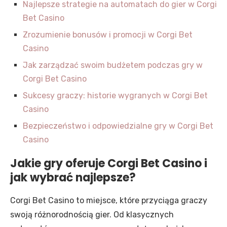
Najlepsze strategie na automatach do gier w Corgi
Bet Casino
Zrozumienie bonusów i promocji w Corgi Bet
Casino
Jak zarządzać swoim budżetem podczas gry w
Corgi Bet Casino
Sukcesy graczy: historie wygranych w Corgi Bet
Casino
Bezpieczeństwo i odpowiedzialne gry w Corgi Bet
Casino
Jakie gry oferuje Corgi Bet Casino i
jak wybrać najlepsze?
Corgi Bet Casino to miejsce, które przyciąga graczy
swoją różnorodnością gier. Od klasycznych