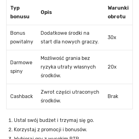
Typ
Warunki
Opis
bonusu
obrotu
Bonus
Dodatkowe środki na
30x
powitalny
start dla nowych graczy.
Możliwość grania bez
Darmowe
ryzyka utraty własnych
20x
spiny
środków.
Zwrot części utraconych
Cashback
Brak
środków.
Ustal swój budżet i trzymaj się go.
Korzystaj z promocji i bonusów.
Wybieraj gry z wysokim RTP.