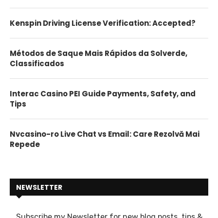
Kenspin Driving License Verification: Accepted?
Métodos de Saque Mais Rápidos da Solverde,
Classificados
Interac Casino PEI Guide Payments, Safety, and
Tips
Nvcasino-ro Live Chat vs Email: Care Rezolvă Mai
Repede
NEWSLETTER
Subscribe my Newsletter for new blog posts, tips &