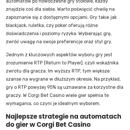
automatów po nowoczesne gry stołowe, każdy
znajdzie coś dla siebie. Warto poświęcić chwilę na
zapoznanie się z dostępnymi opcjami. Gry takie jak
blackjack, ruletka, czy poker oferują różne
doświadczenia i poziomy ryzyka. Wybierając grę,
zwróć uwagę na swoje preferencje oraz styl gry.
Jednym z kluczowych aspektów wyboru gry jest
zrozumienie RTP (Return to Player), czyli wskaźnika
zwrotu dla gracza. Im wyższy RTP, tym większe
szanse na wygrane w dłuższym okresie. Na przykład,
gry o RTP powyżej 95% są uznawane za korzystne dla
graczy. W Corgi Bet Casino wiele gier spełnia te
wymagania, co czyni je idealnym wyborem.
Najlepsze strategie na automatach
do gier w Corgi Bet Casino