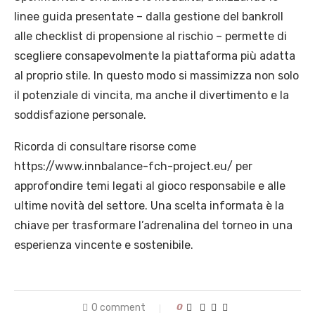
linee guida presentate – dalla gestione del bankroll
alle checklist di propensione al rischio – permette di
scegliere consapevolmente la piattaforma più adatta
al proprio stile. In questo modo si massimizza non solo
il potenziale di vincita, ma anche il divertimento e la
soddisfazione personale.
Ricorda di consultare risorse come
https://www.innbalance-fch-project.eu/ per
approfondire temi legati al gioco responsabile e alle
ultime novità del settore. Una scelta informata è la
chiave per trasformare l’adrenalina del torneo in una
esperienza vincente e sostenibile.
0 comment
0