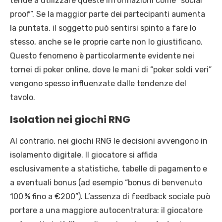
tende a utilizzare queste informazioni come “social
proof”. Se la maggior parte dei partecipanti aumenta
la puntata, il soggetto può sentirsi spinto a fare lo
stesso, anche se le proprie carte non lo giustificano.
Questo fenomeno è particolarmente evidente nei
tornei di poker online, dove le mani di “poker soldi veri”
vengono spesso influenzate dalle tendenze del
tavolo.
Isolation nei giochi RNG
Al contrario, nei giochi RNG le decisioni avvengono in
isolamento digitale. Il giocatore si affida
esclusivamente a statistiche, tabelle di pagamento e
a eventuali bonus (ad esempio “bonus di benvenuto
100 % fino a €200”). L’assenza di feedback sociale può
portare a una maggiore autocentratura: il giocatore