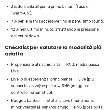
3 % del bankroll per le prime 5 mani (fase di
“warm‑up”).
7 % per le mani successive fino al penultimo round.
12 % nell’ultimo minuto, sfruttando la pressione
del countdown.
Checklist per valutare la modalità più
adatta
Propensione al rischio: alta → RNG; media‑bassa →
Live.
Livello di esperienza: principiante → Live (più
supporto visivo); esperto → RNG (maggiore
controllo matematico).
Budget: bankroll limitato → Live (meno mani,
minor volatilità); bankroll ampio → RNG (possibilità