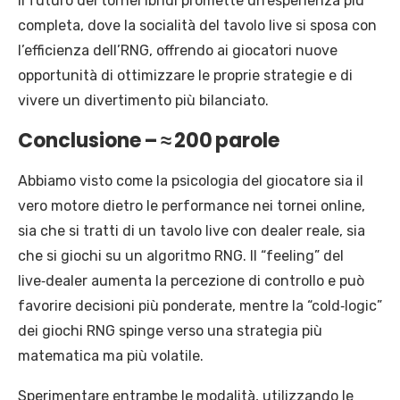
Il futuro dei tornei ibridi promette un’esperienza più
completa, dove la socialità del tavolo live si sposa con
l’efficienza dell’RNG, offrendo ai giocatori nuove
opportunità di ottimizzare le proprie strategie e di
vivere un divertimento più bilanciato.
Conclusione – ≈ 200 parole
Abbiamo visto come la psicologia del giocatore sia il
vero motore dietro le performance nei tornei online,
sia che si tratti di un tavolo live con dealer reale, sia
che si giochi su un algoritmo RNG. Il “feeling” del
live‑dealer aumenta la percezione di controllo e può
favorire decisioni più ponderate, mentre la “cold‑logic”
dei giochi RNG spinge verso una strategia più
matematica ma più volatile.
Sperimentare entrambe le modalità, utilizzando le