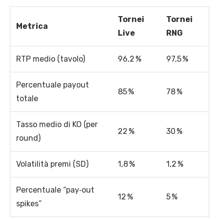
Tornei
Tornei
Metri­ca
Live
RNG
RTP medio (tavolo)
96,2 %
97,5 %
Percentuale payout
85 %
78 %
totale
Tasso medio di KO (per
22 %
30 %
round)
Volatilità premi (SD)
1,8 %
1,2 %
Percentuale “pay‑out
12 %
5 %
spikes”