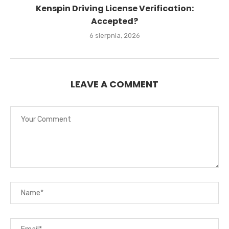
Kenspin Driving License Verification:
Accepted?
6 sierpnia, 2026
LEAVE A COMMENT