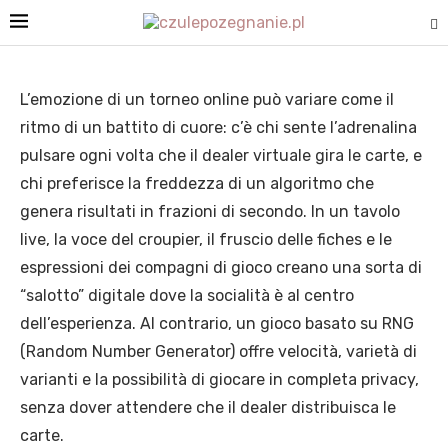
L’emozione di un torneo online può variare come il
ritmo di un battito di cuore: c’è chi sente l’adrenalina
pulsare ogni volta che il dealer virtuale gira le carte, e
chi preferisce la freddezza di un algoritmo che
genera risultati in frazioni di secondo. In un tavolo
live, la voce del croupier, il fruscio delle fiches e le
espressioni dei compagni di gioco creano una sorta di
“salotto” digitale dove la socialità è al centro
dell’esperienza. Al contrario, un gioco basato su RNG
(Random Number Generator) offre velocità, varietà di
varianti e la possibilità di giocare in completa privacy,
senza dover attendere che il dealer distribuisca le
carte.