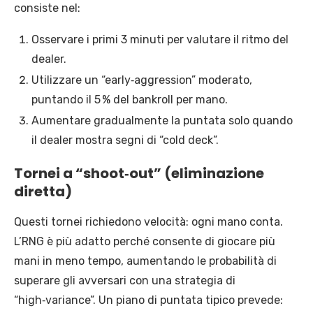
consiste nel:
Osservare i primi 3 minuti per valutare il ritmo del
dealer.
Utilizzare un “early‑aggression” moderato,
puntando il 5 % del bankroll per mano.
Aumentare gradualmente la puntata solo quando
il dealer mostra segni di “cold deck”.
Tornei a “shoot‑out” (eliminazione
diretta)
Questi tornei richiedono velocità: ogni mano conta.
L’RNG è più adatto perché consente di giocare più
mani in meno tempo, aumentando le probabilità di
superare gli avversari con una strategia di
“high‑variance”. Un piano di puntata tipico prevede: