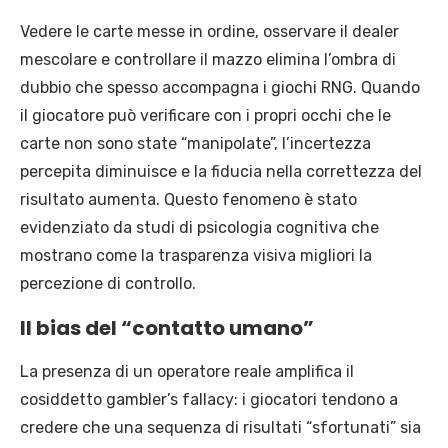
Vedere le carte messe in ordine, osservare il dealer
mescolare e controllare il mazzo elimina l’ombra di
dubbio che spesso accompagna i giochi RNG. Quando
il giocatore può verificare con i propri occhi che le
carte non sono state “manipolate”, l’incertezza
percepita diminuisce e la fiducia nella correttezza del
risultato aumenta. Questo fenomeno è stato
evidenziato da studi di psicologia cognitiva che
mostrano come la trasparenza visiva migliori la
percezione di controllo.
Il bias del “contatto umano”
La presenza di un operatore reale amplifica il
cosiddetto gambler’s fallacy: i giocatori tendono a
credere che una sequenza di risultati “sfortunati” sia