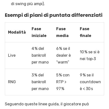
di swing più ampi).
Esempi di piani di puntata differenziati
Fase
Fase
Fase
Modalità
iniziale
media
finale
4 % del
6 % se il
10 % se si è
Live
bankroll
dealer è
nei top‑3
per mano
“warm”
3 % del
5 % con
9 % se il
RNG
bankroll
RTP >
countdown
per mano
97 %
è < 30 s
Seguendo queste linee guida, il giocatore può