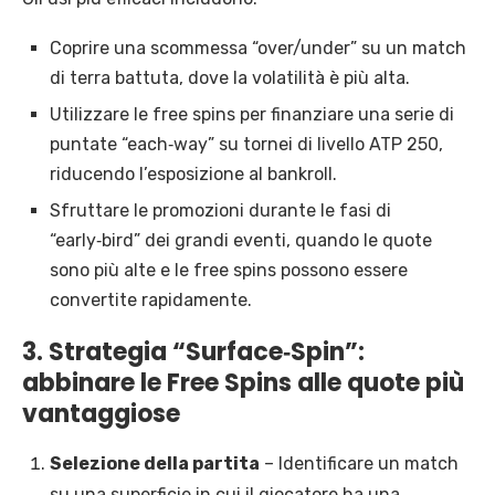
Coprire una scommessa “over/under” su un match
di terra battuta, dove la volatilità è più alta.
Utilizzare le free spins per finanziare una serie di
puntate “each‑way” su tornei di livello ATP 250,
riducendo l’esposizione al bankroll.
Sfruttare le promozioni durante le fasi di
“early‑bird” dei grandi eventi, quando le quote
sono più alte e le free spins possono essere
convertite rapidamente.
3. Strategia “Surface‑Spin”:
abbinare le Free Spins alle quote più
vantaggiose
Selezione della partita
– Identificare un match
su una superficie in cui il giocatore ha una