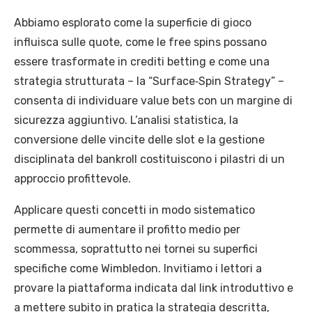
Abbiamo esplorato come la superficie di gioco
influisca sulle quote, come le free spins possano
essere trasformate in crediti betting e come una
strategia strutturata – la “Surface‑Spin Strategy” –
consenta di individuare value bets con un margine di
sicurezza aggiuntivo. L’analisi statistica, la
conversione delle vincite delle slot e la gestione
disciplinata del bankroll costituiscono i pilastri di un
approccio profittevole.
Applicare questi concetti in modo sistematico
permette di aumentare il profitto medio per
scommessa, soprattutto nei tornei su superfici
specifiche come Wimbledon. Invitiamo i lettori a
provare la piattaforma indicata dal link introduttivo e
a mettere subito in pratica la strategia descritta,