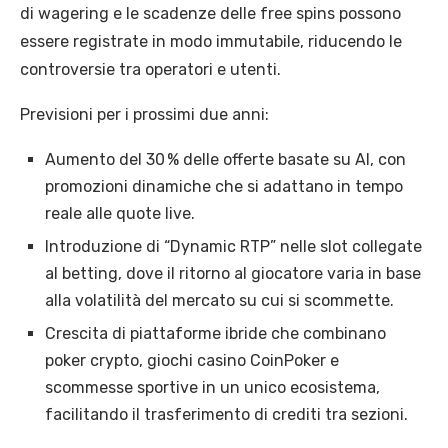
di wagering e le scadenze delle free spins possono
essere registrate in modo immutabile, riducendo le
controversie tra operatori e utenti.
Previsioni per i prossimi due anni:
Aumento del 30 % delle offerte basate su AI, con
promozioni dinamiche che si adattano in tempo
reale alle quote live.
Introduzione di “Dynamic RTP” nelle slot collegate
al betting, dove il ritorno al giocatore varia in base
alla volatilità del mercato su cui si scommette.
Crescita di piattaforme ibride che combinano
poker crypto, giochi casino CoinPoker e
scommesse sportive in un unico ecosistema,
facilitando il trasferimento di crediti tra sezioni.