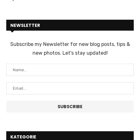
NEWSLETTER
Subscribe my Newsletter for new blog posts, tips &
new photos. Let's stay updated!
KATEGORIE