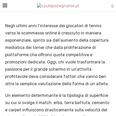
Negli ultimi anni l’interesse dei giocatori di tennis
verso le scommesse online è cresciuto in maniera
esponenziale, spinto sia dall’aumento della copertura
mediatica dei tornei che dalla proliferazione di
piattaforme che offrono quote competitive e
promozioni dedicate. Oggi, chi vuole trasformare la
passione per il grande schermo in un’attività
profittevole deve considerare fattori che vanno ben
oltre la semplice valutazione della forma di un atleta.
Un elemento determinante è la tipologia di superficie
su cui si svolge il match: erba, terra battuta, cemento
e carpet influiscono drasticamente sulla velocità del