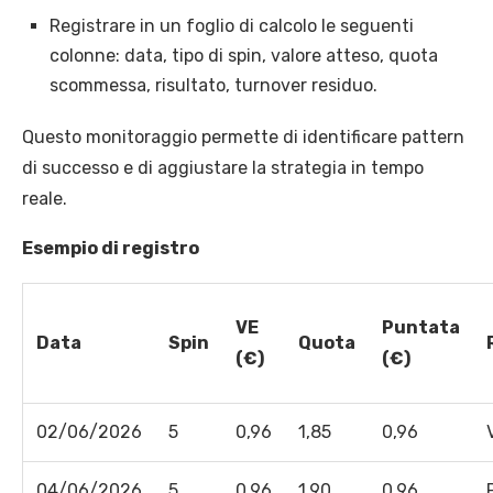
Registrare in un foglio di calcolo le seguenti
colonne: data, tipo di spin, valore atteso, quota
scommessa, risultato, turnover residuo.
Questo monitoraggio permette di identificare pattern
di successo e di aggiustare la strategia in tempo
reale.
Esempio di registro
VE
Puntata
Data
Spin
Quota
(€)
(€)
02/06/2026
5
0,96
1,85
0,96
04/06/2026
5
0,96
1,90
0,96