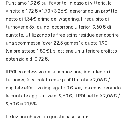
Puntiamo 1,92 € sul favorito. In caso di vittoria, la
vincita è 1,92 € × 1,70 ≈ 3,26 €, generando un profitto
netto di 1,34 € prima del wagering. Il requisito di
turnover è 5x, quindi occorrono ulteriori 9,60 € di
puntate. Utilizzando le free spins residue per coprire
una scommessa “over 22,5 games” a quota 1,90
(valore atteso 1,80 €), si ottiene un ulteriore profitto
potenziale di 0,72 €.
Il ROI complessivo della promozione, includendo il
turnover, è calcolato così: profitto totale 2,06 € /
capitale effettivo impiegato 0 € = ∞, ma considerando
le puntate aggiuntive di 9,60 €, il ROI netto è 2,06 € /
9,60 € ≈ 21,5 %.
Le lezioni chiave da questo caso sono: