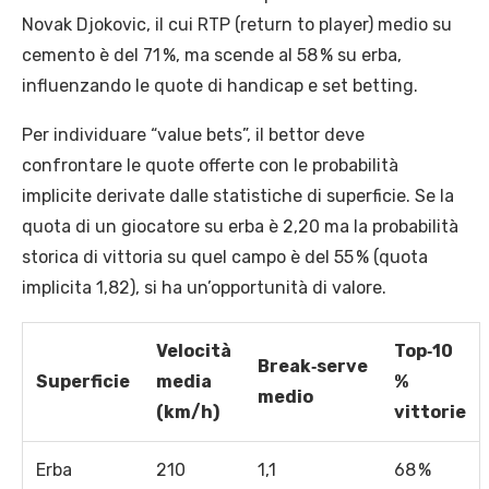
Novak Djokovic, il cui RTP (return to player) medio su
cemento è del 71 %, ma scende al 58 % su erba,
influenzando le quote di handicap e set betting.
Per individuare “value bets”, il bettor deve
confrontare le quote offerte con le probabilità
implicite derivate dalle statistiche di superficie. Se la
quota di un giocatore su erba è 2,20 ma la probabilità
storica di vittoria su quel campo è del 55 % (quota
implicita 1,82), si ha un’opportunità di valore.
Velocità
Top‑10
Break‑serve
Superficie
media
%
medio
(km/h)
vittorie
Erba
210
1,1
68 %