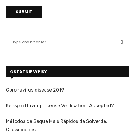
OSTATNIE WPISY
Coronavirus disease 2019
Kenspin Driving License Verification: Accepted?
Métodos de Saque Mais Rápidos da Solverde,
Classificados