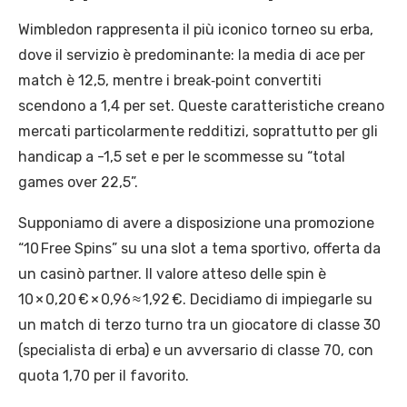
Wimbledon rappresenta il più iconico torneo su erba,
dove il servizio è predominante: la media di ace per
match è 12,5, mentre i break‑point convertiti
scendono a 1,4 per set. Queste caratteristiche creano
mercati particolarmente redditizi, soprattutto per gli
handicap a -1,5 set e per le scommesse su “total
games over 22,5”.
Supponiamo di avere a disposizione una promozione
“10 Free Spins” su una slot a tema sportivo, offerta da
un casinò partner. Il valore atteso delle spin è
10 × 0,20 € × 0,96 ≈ 1,92 €. Decidiamo di impiegarle su
un match di terzo turno tra un giocatore di classe 30
(specialista di erba) e un avversario di classe 70, con
quota 1,70 per il favorito.