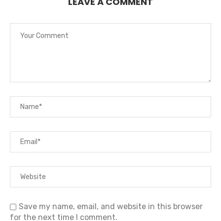
LEAVE A COMMENT
Save my name, email, and website in this browser
for the next time I comment.