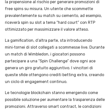
la propensione al rischio per generare promozioni di
free spins su misura. Un utente che scommette
prevalentemente su match su cemento, ad esempio,
riceverà spin su slot a tema “hard court” con RTP
ottimizzato per massimizzare il valore atteso.
La gamification, d’altra parte, sta introducendo
mini‑tornei di slot collegati a scommesse live. Durante
un match di Wimbledon, i giocatori possono
partecipare a una “Spin Challenge” dove ogni ace
genera un giro gratuito aggiuntivo. I vincitori di
queste sfide ottengono crediti betting extra, creando
un ciclo di engagement continuo.
Le tecnologie blockchain stanno emergendo come
possibile soluzione per aumentare la trasparenza delle
promozioni. Attraverso smart contract, le condizioni