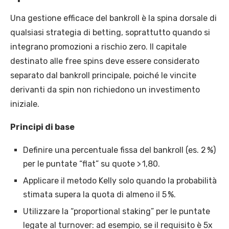
Una gestione efficace del bankroll è la spina dorsale di
qualsiasi strategia di betting, soprattutto quando si
integrano promozioni a rischio zero. Il capitale
destinato alle free spins deve essere considerato
separato dal bankroll principale, poiché le vincite
derivanti da spin non richiedono un investimento
iniziale.
Principi di base
Definire una percentuale fissa del bankroll (es. 2 %)
per le puntate “flat” su quote > 1,80.
Applicare il metodo Kelly solo quando la probabilità
stimata supera la quota di almeno il 5 %.
Utilizzare la “proportional staking” per le puntate
legate al turnover: ad esempio, se il requisito è 5x