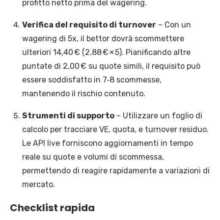
profitto netto prima del wagering.
Verifica del requisito di turnover
– Con un
wagering di 5x, il bettor dovrà scommettere
ulteriori 14,40 € (2,88 € × 5). Pianificando altre
puntate di 2,00 € su quote simili, il requisito può
essere soddisfatto in 7‑8 scommesse,
mantenendo il rischio contenuto.
Strumenti di supporto
– Utilizzare un foglio di
calcolo per tracciare VE, quota, e turnover residuo.
Le API live forniscono aggiornamenti in tempo
reale su quote e volumi di scommessa,
permettendo di reagire rapidamente a variazioni di
mercato.
Checklist rapida