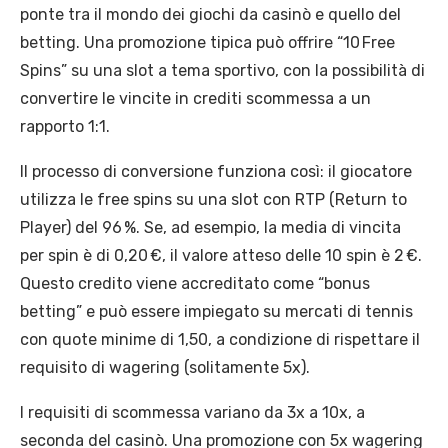
ponte tra il mondo dei giochi da casinò e quello del
betting. Una promozione tipica può offrire “10 Free
Spins” su una slot a tema sportivo, con la possibilità di
convertire le vincite in crediti scommessa a un
rapporto 1:1.
Il processo di conversione funziona così: il giocatore
utilizza le free spins su una slot con RTP (Return to
Player) del 96 %. Se, ad esempio, la media di vincita
per spin è di 0,20 €, il valore atteso delle 10 spin è 2 €.
Questo credito viene accreditato come “bonus
betting” e può essere impiegato su mercati di tennis
con quote minime di 1,50, a condizione di rispettare il
requisito di wagering (solitamente 5x).
I requisiti di scommessa variano da 3x a 10x, a
seconda del casinò. Una promozione con 5x wagering