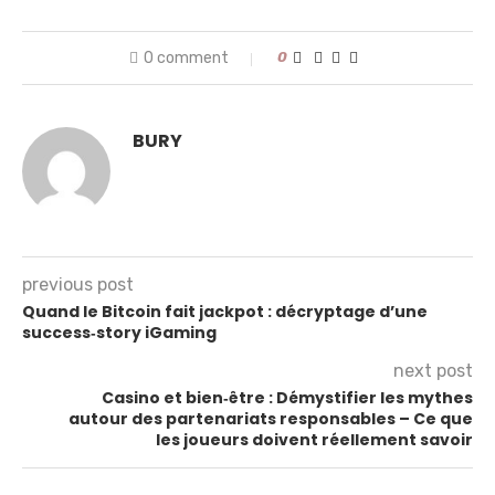
0 comment
0
BURY
previous post
Quand le Bitcoin fait jackpot : décryptage d’une
success‑story iGaming
next post
Casino et bien‑être : Démystifier les mythes
autour des partenariats responsables – Ce que
les joueurs doivent réellement savoir