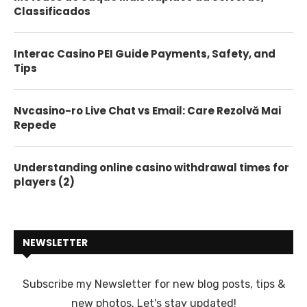
Classificados
Interac Casino PEI Guide Payments, Safety, and
Tips
Nvcasino-ro Live Chat vs Email: Care Rezolvă Mai
Repede
Understanding online casino withdrawal times for
players (2)
NEWSLETTER
Subscribe my Newsletter for new blog posts, tips &
new photos. Let's stay updated!