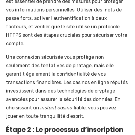
est essentiel de prendre des mesures pour protéger
vos informations personnelles. Utiliser des mots de
passe forts, activer l’authentification à deux
facteurs, et vérifier que le site utilise un protocole
HTTPS sont des étapes cruciales pour sécuriser votre
compte.
Une connexion sécurisée vous protège non
seulement des tentatives de piratage, mais elle
garantit également la confidentialité de vos
transactions financières. Les casinos en ligne réputés
investissent dans des technologies de cryptage
avancées pour assurer la sécurité des données. En
choisissant un
instant casino
fiable, vous pouvez
jouer en toute tranquillité d’esprit.
Étape 2 : Le processus d’inscription