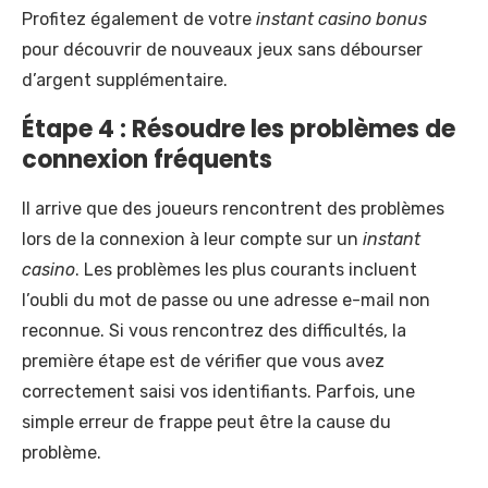
Profitez également de votre
instant casino bonus
pour découvrir de nouveaux jeux sans débourser
d’argent supplémentaire.
Étape 4 : Résoudre les problèmes de
connexion fréquents
Il arrive que des joueurs rencontrent des problèmes
lors de la connexion à leur compte sur un
instant
casino
. Les problèmes les plus courants incluent
l’oubli du mot de passe ou une adresse e-mail non
reconnue. Si vous rencontrez des difficultés, la
première étape est de vérifier que vous avez
correctement saisi vos identifiants. Parfois, une
simple erreur de frappe peut être la cause du
problème.