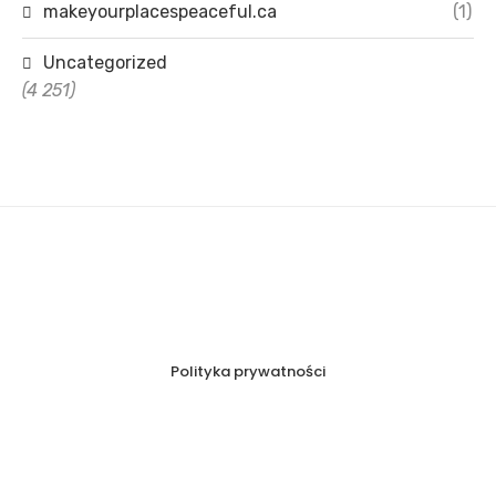
makeyourplacespeaceful.ca
(1)
Uncategorized
(4 251)
Polityka prywatności