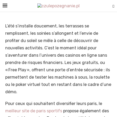
L’été s’installe doucement, les terrasses se
remplissent, les soirées s’allongent et l’envie de
profiter du soleil se mêle à celle de découvrir de
nouvelles activités. C’est le moment idéal pour
s’aventurer dans l’univers des casinos en ligne sans
prendre de risques financiers. Les jeux gratuits, ou
« Free Play », offrent une porte d’entrée sécurisée : ils
permettent de tester les machines à sous, la roulette
ou le poker virtuel tout en restant dans le cadre d’une
démo.
Pour ceux qui souhaitent diversifier leurs paris, le
meilleur site de paris sportifs
propose également des