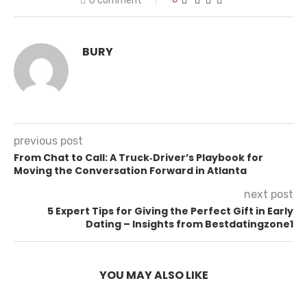
0 comment
BURY
previous post
From Chat to Call: A Truck‑Driver’s Playbook for
Moving the Conversation Forward in Atlanta
next post
5 Expert Tips for Giving the Perfect Gift in Early
Dating – Insights from Bestdatingzone1
YOU MAY ALSO LIKE