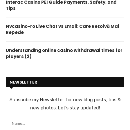
Interac Casino PEI Guide Payments, Safety, and
Tips
Nvcasino-ro Live Chat vs Email: Care Rezolvă Mai
Repede
Understanding online casino withdrawal times for
players (2)
NEWSLETTER
Subscribe my Newsletter for new blog posts, tips &
new photos. Let's stay updated!