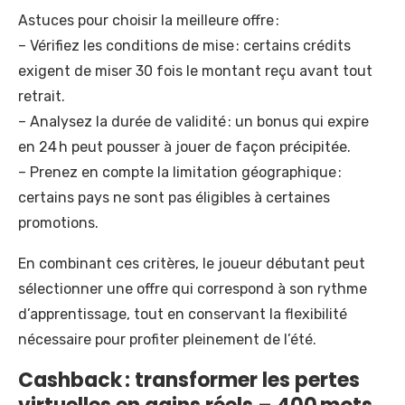
Astuces pour choisir la meilleure offre :
– Vérifiez les conditions de mise : certains crédits
exigent de miser 30 fois le montant reçu avant tout
retrait.
– Analysez la durée de validité : un bonus qui expire
en 24 h peut pousser à jouer de façon précipitée.
– Prenez en compte la limitation géographique :
certains pays ne sont pas éligibles à certaines
promotions.
En combinant ces critères, le joueur débutant peut
sélectionner une offre qui correspond à son rythme
d’apprentissage, tout en conservant la flexibilité
nécessaire pour profiter pleinement de l’été.
Cashback : transformer les pertes