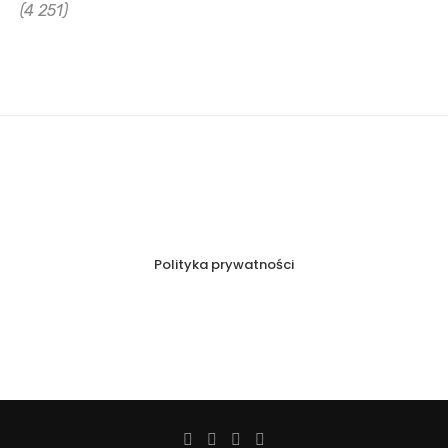
(4 251)
Polityka prywatności