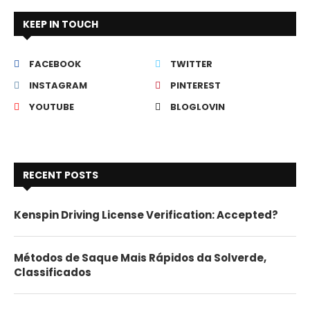
KEEP IN TOUCH
FACEBOOK
TWITTER
INSTAGRAM
PINTEREST
YOUTUBE
BLOGLOVIN
RECENT POSTS
Kenspin Driving License Verification: Accepted?
Métodos de Saque Mais Rápidos da Solverde,
Classificados