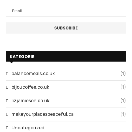
KATEGORIE
balancemeals.co.uk
(1)
bijoucoffee.co.uk
(1)
lizjamieson.co.uk
(1)
makeyourplacespeaceful.ca
(1)
Uncategorized