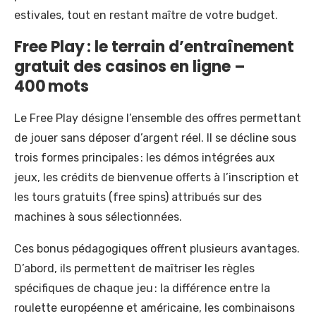
estivales, tout en restant maître de votre budget.
Free Play : le terrain d’entraînement
gratuit des casinos en ligne –
400 mots
Le Free Play désigne l’ensemble des offres permettant
de jouer sans déposer d’argent réel. Il se décline sous
trois formes principales : les démos intégrées aux
jeux, les crédits de bienvenue offerts à l’inscription et
les tours gratuits (free spins) attribués sur des
machines à sous sélectionnées.
Ces bonus pédagogiques offrent plusieurs avantages.
D’abord, ils permettent de maîtriser les règles
spécifiques de chaque jeu : la différence entre la
roulette européenne et américaine, les combinaisons