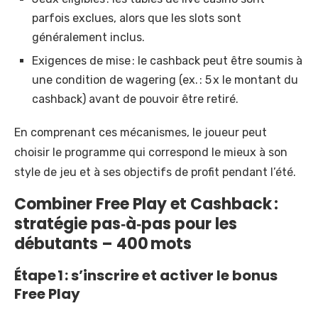
parfois exclues, alors que les slots sont
généralement inclus.
Exigences de mise : le cashback peut être soumis à
une condition de wagering (ex. : 5 x le montant du
cashback) avant de pouvoir être retiré.
En comprenant ces mécanismes, le joueur peut
choisir le programme qui correspond le mieux à son
style de jeu et à ses objectifs de profit pendant l’été.
Combiner Free Play et Cashback :
stratégie pas‑à‑pas pour les
débutants – 400 mots
Étape 1 : s’inscrire et activer le bonus
Free Play