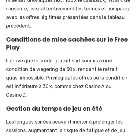
mise astronomiques (ex. : 100 x le cashback). Avant de
s’inscrire, lisez attentivement les termes et comparez
avec les offres légitimes présentées dans le tableau
précédent.
Conditions de mise cachées sur le Free
Play
Il arrive que le crédit gratuit soit soumis à une
condition de wagering de 50 x, rendant le retrait
quasi impossible. Privilégiez les offres où la condition
est inférieure à 30 x, comme chez Casino A ou
Casino D.
Gestion du temps de jeu en été
Les longues soirées peuvent inciter à prolonger les
sessions, augmentant le risque de fatigue et de jeu