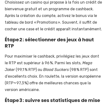
Choisissez un casino qui propose à la fois un crédit de
bienvenue gratuit et un programme de cashback.
Après la création du compte, activez le bonus via le
tableau de bord « Promotions ». Souvent, il suffit de
cocher une case et le crédit apparaît instantanément.
Étape 2 : sélectionner des jeux à haut
RTP
Pour maximiser le cashback, privilégiez les jeux dont
le RTP est supérieur à 96 %. Parmi les slots,
Mega
Joker
(99,1 % RTP) ou
Blood Suckers
(98 % RTP) sont
d’excellents choix. En roulette, la version européenne
(RTP ≈ 97,3 %) offre de meilleures chances que la
version américaine.
Étape 3 : suivre ses statistiques de mise