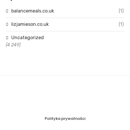
balancemeals.co.uk
(1)
lizjamieson.co.uk
(1)
Uncategorized
(4 249)
Polityka prywatności