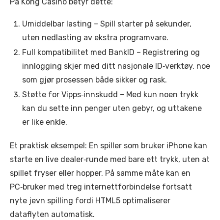
På Kong Casino betyr dette:
Umiddelbar lasting – Spill starter på sekunder,
uten nedlasting av ekstra programvare.
Full kompatibilitet med BankID – Registrering og
innlogging skjer med ditt nasjonale ID‑verktøy, noe
som gjør prosessen både sikker og rask.
Støtte for Vipps‑innskudd – Med kun noen trykk
kan du sette inn penger uten gebyr, og uttakene
er like enkle.
Et praktisk eksempel: En spiller som bruker iPhone kan
starte en live dealer‑runde med bare ett trykk, uten at
spillet fryser eller hopper. På samme måte kan en
PC‑bruker med treg internettforbindelse fortsatt
nyte jevn spilling fordi HTML5 optimaliserer
dataflyten automatisk.