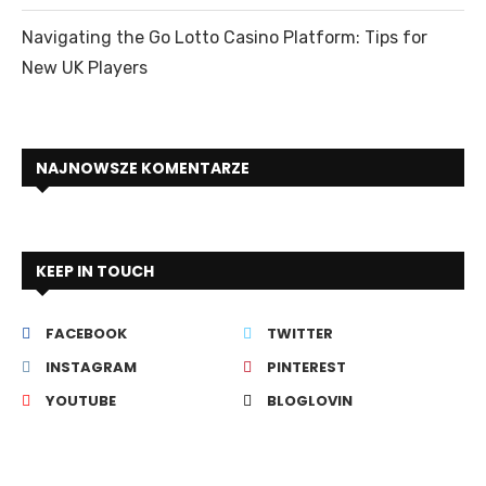
Navigating the Go Lotto Casino Platform: Tips for
New UK Players
NAJNOWSZE KOMENTARZE
KEEP IN TOUCH
FACEBOOK
TWITTER
INSTAGRAM
PINTEREST
YOUTUBE
BLOGLOVIN