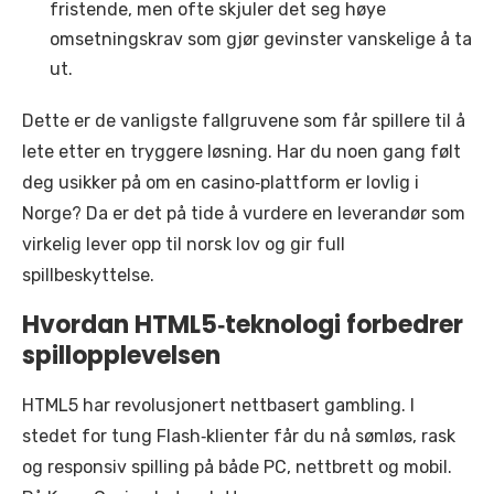
fristende, men ofte skjuler det seg høye
omsetningskrav som gjør gevinster vanskelige å ta
ut.
Dette er de vanligste fallgruvene som får spillere til å
lete etter en tryggere løsning. Har du noen gang følt
deg usikker på om en casino‑plattform er lovlig i
Norge? Da er det på tide å vurdere en leverandør som
virkelig lever opp til norsk lov og gir full
spillbeskyttelse.
Hvordan HTML5‑teknologi forbedrer
spillopplevelsen
HTML5 har revolusjonert nettbasert gambling. I
stedet for tung Flash‑klienter får du nå sømløs, rask
og responsiv spilling på både PC, nettbrett og mobil.