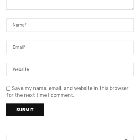
Save my name, email, and website in this browser
for the next time I comment.