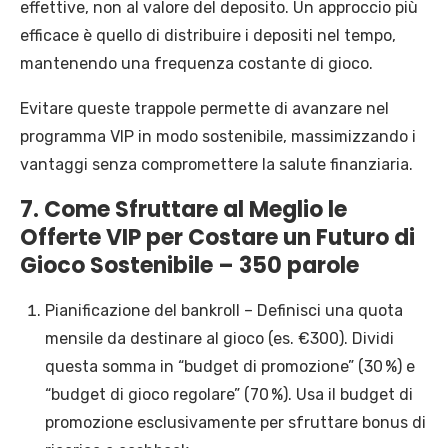
effettive, non al valore del deposito. Un approccio più
efficace è quello di distribuire i depositi nel tempo,
mantenendo una frequenza costante di gioco.
Evitare queste trappole permette di avanzare nel
programma VIP in modo sostenibile, massimizzando i
vantaggi senza compromettere la salute finanziaria.
7. Come Sfruttare al Meglio le
Offerte VIP per Costare un Futuro di
Gioco Sostenibile – 350 parole
Pianificazione del bankroll – Definisci una quota
mensile da destinare al gioco (es. €300). Dividi
questa somma in “budget di promozione” (30 %) e
“budget di gioco regolare” (70 %). Usa il budget di
promozione esclusivamente per sfruttare bonus di