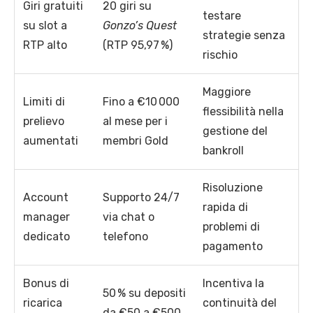
Giri gratuiti
20 giri su
testare
su slot a
Gonzo’s Quest
strategie senza
RTP alto
(RTP 95,97 %)
rischio
Maggiore
Limiti di
Fino a €10 000
flessibilità nella
prelievo
al mese per i
gestione del
aumentati
membri Gold
bankroll
Risoluzione
Account
Supporto 24/7
rapida di
manager
via chat o
problemi di
dedicato
telefono
pagamento
Bonus di
Incentiva la
50 % su depositi
ricarica
continuità del
da €50 a €500