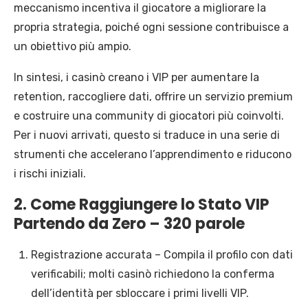
meccanismo incentiva il giocatore a migliorare la
propria strategia, poiché ogni sessione contribuisce a
un obiettivo più ampio.
In sintesi, i casinò creano i VIP per aumentare la
retention, raccogliere dati, offrire un servizio premium
e costruire una community di giocatori più coinvolti.
Per i nuovi arrivati, questo si traduce in una serie di
strumenti che accelerano l’apprendimento e riducono
i rischi iniziali.
2. Come Raggiungere lo Stato VIP
Partendo da Zero – 320 parole
Registrazione accurata – Compila il profilo con dati
verificabili; molti casinò richiedono la conferma
dell’identità per sbloccare i primi livelli VIP.