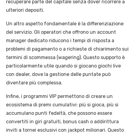
recuperare parte del capitale senza dover ricorrere a
ulteriori depositi.
Un altro aspetto fondamentale è la differenziazione
del servizio. Gli operatori che offrono un account
manager dedicato riducono i tempi di risposta a
problemi di pagamento o a richieste di chiarimento sui
termini di scommessa (wagering). Questo supporto è
particolarmente utile quando si giocano giochi live
con dealer, dove la gestione delle puntate può
diventare più complessa.
Infine, i programmi VIP permettono di creare un
ecosistema di premi cumulativi: più si gioca, più si
accumulano punti fedeltà, che possono essere
convertiti in giri gratuiti, bonus cash o addirittura
inviti a tornei esclusivi con jackpot milionari. Questo