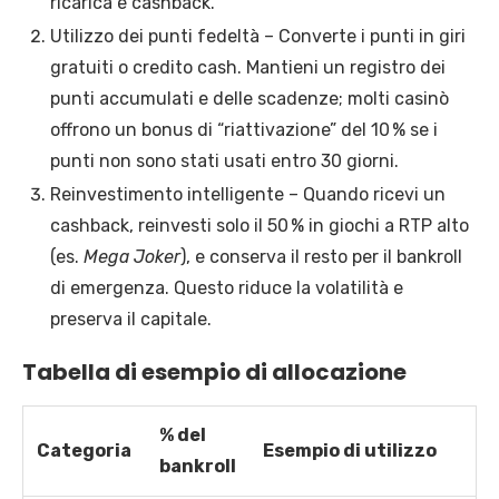
ricarica e cashback.
Utilizzo dei punti fedeltà – Converte i punti in giri
gratuiti o credito cash. Mantieni un registro dei
punti accumulati e delle scadenze; molti casinò
offrono un bonus di “riattivazione” del 10 % se i
punti non sono stati usati entro 30 giorni.
Reinvestimento intelligente – Quando ricevi un
cashback, reinvesti solo il 50 % in giochi a RTP alto
(es.
Mega Joker
), e conserva il resto per il bankroll
di emergenza. Questo riduce la volatilità e
preserva il capitale.
Tabella di esempio di allocazione
% del
Categoria
Esempio di utilizzo
bankroll