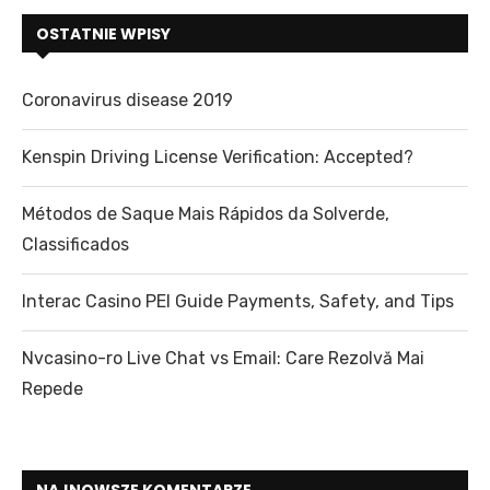
OSTATNIE WPISY
Coronavirus disease 2019
Kenspin Driving License Verification: Accepted?
Métodos de Saque Mais Rápidos da Solverde,
Classificados
Interac Casino PEI Guide Payments, Safety, and Tips
Nvcasino-ro Live Chat vs Email: Care Rezolvă Mai
Repede