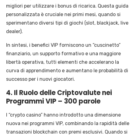
migliori per utilizzare i bonus di ricarica. Questa guida
personalizzata è cruciale nei primi mesi, quando si
sperimentano diversi tipi di giochi (slot, blackjack, live
dealer).
In sintesi, i benefici VIP forniscono un “cuscinetto”
finanziario, un supporto formativo e una maggiore
libertà operativa, tutti elementi che accelerano la
curva di apprendimento e aumentano le probabilità di
successo per i nuovi giocatori.
4. Il Ruolo delle Criptovalute nei
Programmi VIP – 300 parole
I “crypto casino” hanno introdotto una dimensione
nuova nei programmi VIP, combinando la rapidità delle
transazioni blockchain con premi esclusivi. Quando si