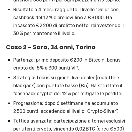
Risultato a 4 mesi: raggiunto il livello “Gold” con
cashback del 12 % e prelievi fino a €8 000. Ha
incassato €2 200 di profitto netto, reinvestendo il
30 % per mantenere il livello.
Caso 2 – Sara, 34 anni, Torino
Partenza: primo deposito €200 in Bitcoin, bonus
crypto del 5 % e 300 punti VIP.
Strategia: focus su giochi live dealer (roulette e
blackjack) con puntate basse (€5). Ha sfruttato il
“cashback crypto” del 12 % per mitigare le perdite.
Progressione: dopo 6 settimane ha accumulato
2 500 punti, accedendo al livello “Crypto‑Silver”.
Tattica avanzata: partecipazione a tornei esclusivi
per utenti crypto, vincendo 0,02 BTC (circa €600)