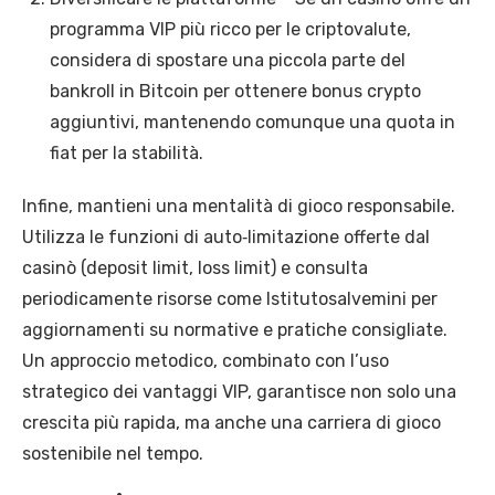
programma VIP più ricco per le criptovalute,
considera di spostare una piccola parte del
bankroll in Bitcoin per ottenere bonus crypto
aggiuntivi, mantenendo comunque una quota in
fiat per la stabilità.
Infine, mantieni una mentalità di gioco responsabile.
Utilizza le funzioni di auto‑limitazione offerte dal
casinò (deposit limit, loss limit) e consulta
periodicamente risorse come Istitutosalvemini per
aggiornamenti su normative e pratiche consigliate.
Un approccio metodico, combinato con l’uso
strategico dei vantaggi VIP, garantisce non solo una
crescita più rapida, ma anche una carriera di gioco
sostenibile nel tempo.