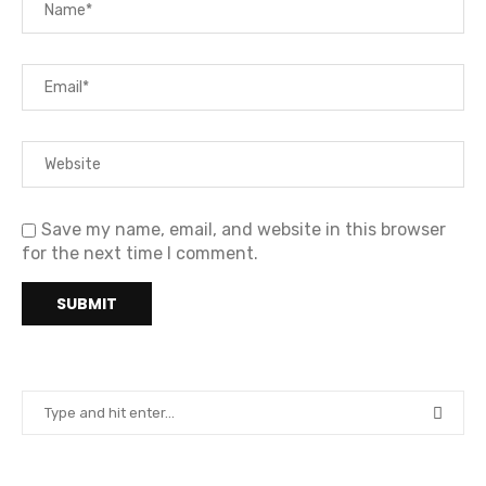
Save my name, email, and website in this browser
for the next time I comment.