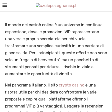
Il mondo dei casinò online è un universo in continua
espansione, dove le promozioni VIP rappresentano
una vera e propria scorciatoia per chi vuole
trasformare una semplice curiosità in una carriera di
gioco solida. Per i principianti, queste offerte non sono
solo un “regalo di benvenuto”, ma un pacchetto di
strumenti pensati per ridurre il rischio iniziale e
aumentare le opportunità di vincita.
Nel panorama italiano, il sito
crypto casino
è una
risorsa utile per chi desidera confrontare le varie
proposte e capire quali piattaforme offrono i
programmi VIP più vantaggiosi. Leggere le recensioni