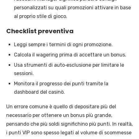
personalizzati su quali promozioni attivare in base
al proprio stile di gioco.
Checklist preventiva
Leggi sempre i termini di ogni promozione.
Calcola il wagering prima di accettare un bonus.
Usa strumenti di auto‑esclusione per limitare le
sessioni.
Monitora il progresso dei punti tramite la
dashboard del casinò.
Un errore comune è quello di depositare più del
necessario per ottenere un bonus più grande,
pensando che più soldi significhino più punti. In realtà,
i punti VIP sono spesso legati al volume di scommesse