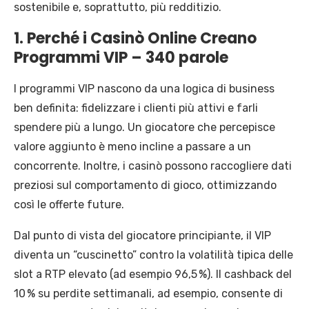
sostenibile e, soprattutto, più redditizio.
1. Perché i Casinò Online Creano
Programmi VIP – 340 parole
I programmi VIP nascono da una logica di business
ben definita: fidelizzare i clienti più attivi e farli
spendere più a lungo. Un giocatore che percepisce
valore aggiunto è meno incline a passare a un
concorrente. Inoltre, i casinò possono raccogliere dati
preziosi sul comportamento di gioco, ottimizzando
così le offerte future.
Dal punto di vista del giocatore principiante, il VIP
diventa un “cuscinetto” contro la volatilità tipica delle
slot a RTP elevato (ad esempio 96,5 %). Il cashback del
10 % su perdite settimanali, ad esempio, consente di