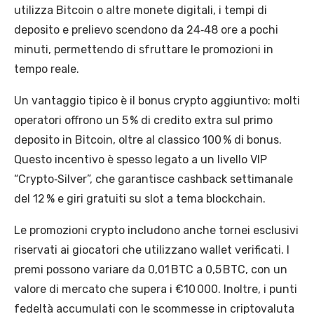
utilizza Bitcoin o altre monete digitali, i tempi di
deposito e prelievo scendono da 24‑48 ore a pochi
minuti, permettendo di sfruttare le promozioni in
tempo reale.
Un vantaggio tipico è il bonus crypto aggiuntivo: molti
operatori offrono un 5 % di credito extra sul primo
deposito in Bitcoin, oltre al classico 100 % di bonus.
Questo incentivo è spesso legato a un livello VIP
“Crypto‑Silver”, che garantisce cashback settimanale
del 12 % e giri gratuiti su slot a tema blockchain.
Le promozioni crypto includono anche tornei esclusivi
riservati ai giocatori che utilizzano wallet verificati. I
premi possono variare da 0,01 BTC a 0,5 BTC, con un
valore di mercato che supera i €10 000. Inoltre, i punti
fedeltà accumulati con le scommesse in criptovaluta