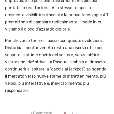
criptovalute, è possibile trasformare una piccola
puntata in una fortuna. Allo stesso tempo, la
crescente visibilità sui social e le nuove tecnologie AR
promettono di cambiare radicalmente il modo in cui
viviamo il gioco d’azzardo digitale.
Per chi vuole tenere il passo con queste evoluzioni,
Disturbialimentariveneto resta una risorsa utile per
scoprire le ultime novità del settore, senza offrire
valutazioni definitive. La Pasqua, simbolo di rinascita,
continuerà a ispirare la “caccia al jackpot”, spingendo
il mercato verso nuove forme di intrattenimento, più
veloci, più interattive e, inevitabilmente, più
responsabili.
0 comment
0