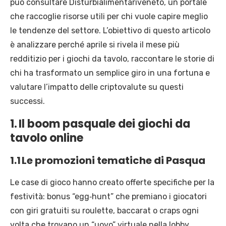
può consultare Disturbialimentariveneto, un portale
che raccoglie risorse utili per chi vuole capire meglio
le tendenze del settore. L’obiettivo di questo articolo
è analizzare perché aprile si rivela il mese più
redditizio per i giochi da tavolo, raccontare le storie di
chi ha trasformato un semplice giro in una fortuna e
valutare l’impatto delle criptovalute su questi
successi.
1. Il boom pasquale dei giochi da
tavolo online
1.1 Le promozioni tematiche di Pasqua
Le case di gioco hanno creato offerte specifiche per la
festività: bonus “egg‑hunt” che premiano i giocatori
con giri gratuiti su roulette, baccarat o craps ogni
volta che trovano un “uovo” virtuale nella lobby.