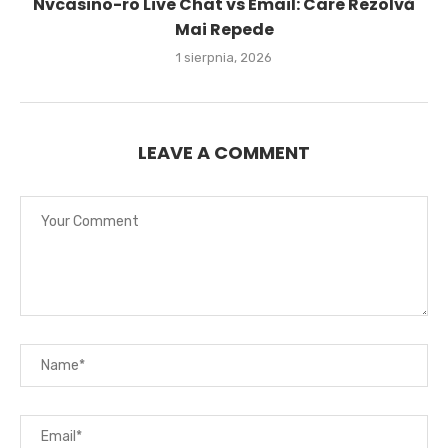
Nvcasino-ro Live Chat vs Email: Care Rezolvă
Mai Repede
1 sierpnia, 2026
LEAVE A COMMENT