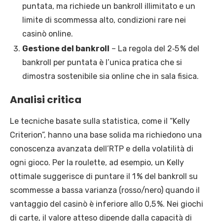
puntata, ma richiede un bankroll illimitato e un
limite di scommessa alto, condizioni rare nei
casinò online.
Gestione del bankroll
– La regola del 2‑5 % del
bankroll per puntata è l’unica pratica che si
dimostra sostenibile sia online che in sala fisica.
Analisi critica
Le tecniche basate sulla statistica, come il “Kelly
Criterion”, hanno una base solida ma richiedono una
conoscenza avanzata dell’RTP e della volatilità di
ogni gioco. Per la roulette, ad esempio, un Kelly
ottimale suggerisce di puntare il 1 % del bankroll su
scommesse a bassa varianza (rosso/nero) quando il
vantaggio del casinò è inferiore allo 0,5 %. Nei giochi
di carte, il valore atteso dipende dalla capacità di