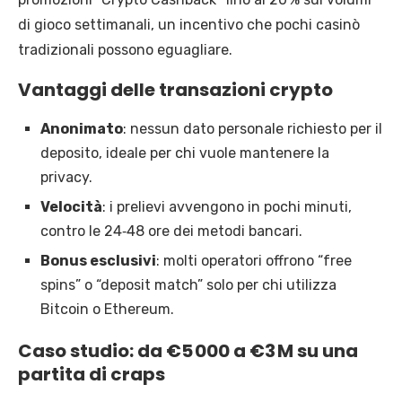
di gioco settimanali, un incentivo che pochi casinò
tradizionali possono eguagliare.
Vantaggi delle transazioni crypto
Anonimato
: nessun dato personale richiesto per il
deposito, ideale per chi vuole mantenere la
privacy.
Velocità
: i prelievi avvengono in pochi minuti,
contro le 24‑48 ore dei metodi bancari.
Bonus esclusivi
: molti operatori offrono “free
spins” o “deposit match” solo per chi utilizza
Bitcoin o Ethereum.
Caso studio: da €5 000 a €3 M su una
partita di craps