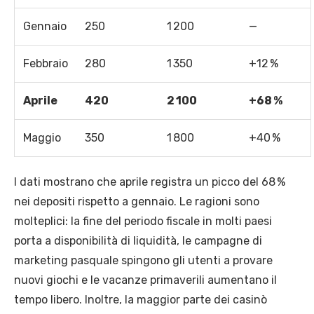
Gennaio
250
1 200
—
Febbraio
280
1 350
+12 %
Aprile
420
2 100
+68 %
Maggio
350
1 800
+40 %
I dati mostrano che aprile registra un picco del 68 %
nei depositi rispetto a gennaio. Le ragioni sono
molteplici: la fine del periodo fiscale in molti paesi
porta a disponibilità di liquidità, le campagne di
marketing pasquale spingono gli utenti a provare
nuovi giochi e le vacanze primaverili aumentano il
tempo libero. Inoltre, la maggior parte dei casinò