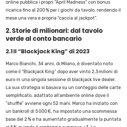
online pubblica i propri “April Madness” con bonus
ricarica fino al 200 % per i giochi da tavolo, rendendo il
mese una vera e propria “caccia al jackpot”.
2. Storie di milionari: dal tavolo
verde al conto bancario
2.1 Il “Blackjack King” di 2023
Marco Bianchi, 34 anni, di Milano, è diventato noto
come il “Blackjack King” dopo aver vinto 2,3 milioni di
euro in una singola sessione di blackjack live dealer.
La sua strategia si basava su un conteggio delle carte
semplificato, adattato all’ambiente online dove il
“shuffle” avviene ogni 52 mani. Marco ha iniziato con
un bankroll di 5 000 €, ha impostato una scommessa
base del 2 % e ha aumentato gradualmente la puntata