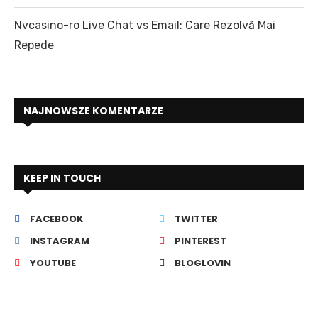
Nvcasino-ro Live Chat vs Email: Care Rezolvă Mai
Repede
NAJNOWSZE KOMENTARZE
KEEP IN TOUCH
FACEBOOK
TWITTER
INSTAGRAM
PINTEREST
YOUTUBE
BLOGLOVIN