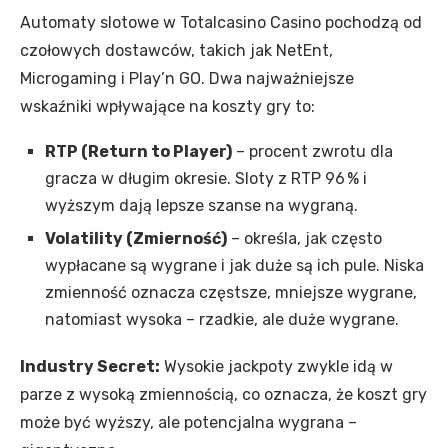
Automaty slotowe w Totalcasino Casino pochodzą od
czołowych dostawców, takich jak NetEnt,
Microgaming i Play’n GO. Dwa najważniejsze
wskaźniki wpływające na koszty gry to:
RTP (Return to Player)
– procent zwrotu dla
gracza w długim okresie. Sloty z RTP 96 % i
wyższym dają lepsze szanse na wygraną.
Volatility (Zmierność)
– określa, jak często
wypłacane są wygrane i jak duże są ich pule. Niska
zmienność oznacza częstsze, mniejsze wygrane,
natomiast wysoka – rzadkie, ale duże wygrane.
Industry Secret:
Wysokie jackpoty zwykle idą w
parze z wysoką zmiennością, co oznacza, że koszt gry
może być wyższy, ale potencjalna wygrana –