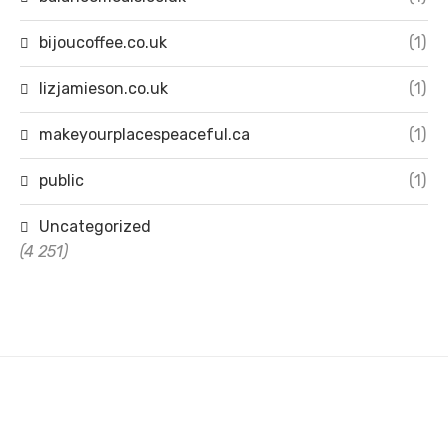
bijoucoffee.co.uk
(1)
lizjamieson.co.uk
(1)
makeyourplacespeaceful.ca
(1)
public
(1)
Uncategorized
(4 251)