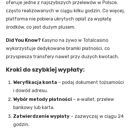
oferuje jedne z najszybszych przelewów w Polsce,
często realizowanych w ciągu kilku godzin. Co więcej,
platforma nie pobiera ukrytych opłat za wypłatę
środków, co jest dużym plusem.
Did You Know?
Kasyno na żywo w Totalcasino
wykorzystuje dedykowane bramki płatności, co
przyspiesza transfery nawet przy dużych kwotach.
Kroki do szybkiej wypłaty:
Weryfikacja konta
– podaj dokument tożsamości
i dowód adresu.
Wybór metody płatności
– e‑wallet, przelew
bankowy lub karta.
Zatwierdzenie wypłaty
– zazwyczaj w ciągu 24
godzin.