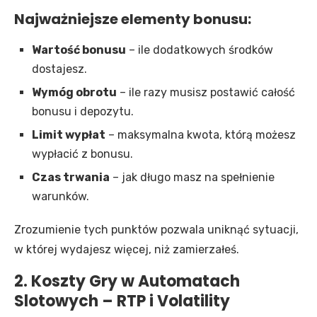
Najważniejsze elementy bonusu:
Wartość bonusu
– ile dodatkowych środków
dostajesz.
Wymóg obrotu
– ile razy musisz postawić całość
bonusu i depozytu.
Limit wypłat
– maksymalna kwota, którą możesz
wypłacić z bonusu.
Czas trwania
– jak długo masz na spełnienie
warunków.
Zrozumienie tych punktów pozwala uniknąć sytuacji,
w której wydajesz więcej, niż zamierzałeś.
2. Koszty Gry w Automatach
Slotowych – RTP i Volatility