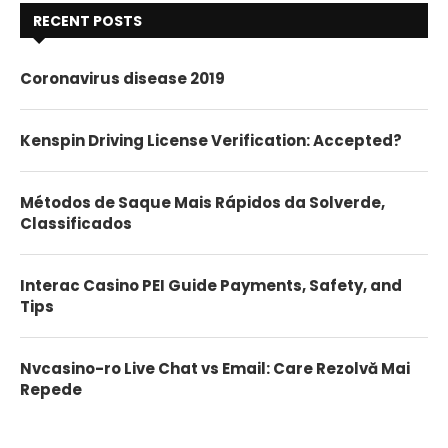
RECENT POSTS
Coronavirus disease 2019
Kenspin Driving License Verification: Accepted?
Métodos de Saque Mais Rápidos da Solverde,
Classificados
Interac Casino PEI Guide Payments, Safety, and
Tips
Nvcasino-ro Live Chat vs Email: Care Rezolvă Mai
Repede