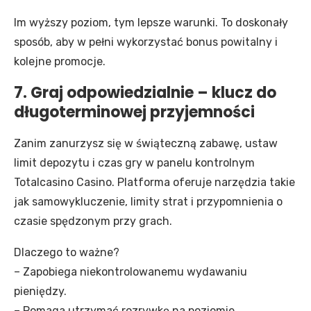
Im wyższy poziom, tym lepsze warunki. To doskonały
sposób, aby w pełni wykorzystać bonus powitalny i
kolejne promocje.
7. Graj odpowiedzialnie – klucz do
długoterminowej przyjemności
Zanim zanurzysz się w świąteczną zabawę, ustaw
limit depozytu i czas gry w panelu kontrolnym
Totalcasino Casino. Platforma oferuje narzędzia takie
jak samowykluczenie, limity strat i przypomnienia o
czasie spędzonym przy grach.
Dlaczego to ważne?
– Zapobiega niekontrolowanemu wydawaniu
pieniędzy.
– Pomaga utrzymać rozrywkę na poziomie