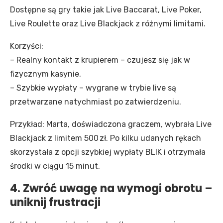
Dostępne są gry takie jak Live Baccarat, Live Poker,
Live Roulette oraz Live Blackjack z różnymi limitami.
Korzyści:
– Realny kontakt z krupierem – czujesz się jak w
fizycznym kasynie.
– Szybkie wypłaty – wygrane w trybie live są
przetwarzane natychmiast po zatwierdzeniu.
Przykład: Marta, doświadczona graczem, wybrała Live
Blackjack z limitem 500 zł. Po kilku udanych rękach
skorzystała z opcji szybkiej wypłaty BLIK i otrzymała
środki w ciągu 15 minut.
4. Zwróć uwagę na wymogi obrotu –
uniknij frustracji