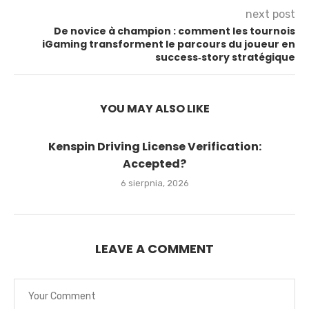
next post
De novice à champion : comment les tournois
iGaming transforment le parcours du joueur en
success‑story stratégique
YOU MAY ALSO LIKE
Kenspin Driving License Verification:
Accepted?
6 sierpnia, 2026
LEAVE A COMMENT