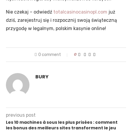
Nie czekaj – odwiedź
totalcasinocasinopl.com
już
dziś, zarejestruj się i rozpocznij swoją świąteczną
przygodę w legalnym, polskim kasynie online!
0 comment
0
BURY
previous post
Les 10 machines à sous les plus prisées : comment
les bonus des meilleurs sites transforment le jeu