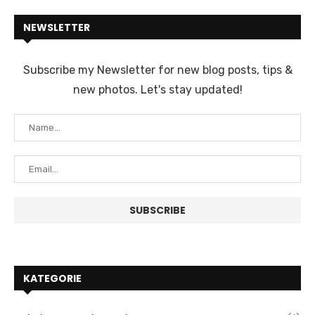
NEWSLETTER
Subscribe my Newsletter for new blog posts, tips &
new photos. Let's stay updated!
KATEGORIE