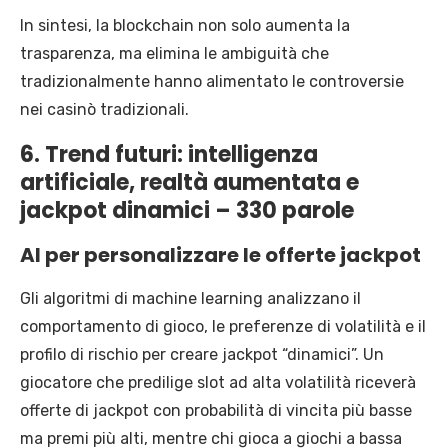
In sintesi, la blockchain non solo aumenta la
trasparenza, ma elimina le ambiguità che
tradizionalmente hanno alimentato le controversie
nei casinò tradizionali.
6. Trend futuri: intelligenza
artificiale, realtà aumentata e
jackpot dinamici – 330 parole
AI per personalizzare le offerte jackpot
Gli algoritmi di machine learning analizzano il
comportamento di gioco, le preferenze di volatilità e il
profilo di rischio per creare jackpot “dinamici”. Un
giocatore che predilige slot ad alta volatilità riceverà
offerte di jackpot con probabilità di vincita più basse
ma premi più alti, mentre chi gioca a giochi a bassa