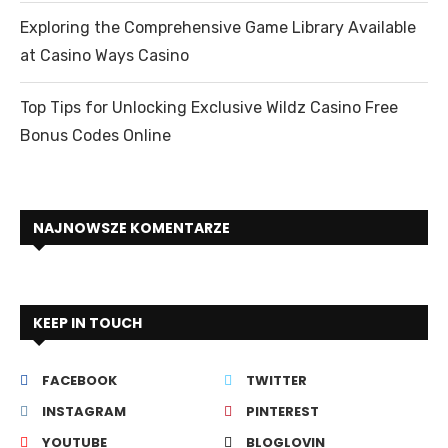
Exploring the Comprehensive Game Library Available
at Casino Ways Casino
Top Tips for Unlocking Exclusive Wildz Casino Free
Bonus Codes Online
NAJNOWSZE KOMENTARZE
KEEP IN TOUCH
FACEBOOK
TWITTER
INSTAGRAM
PINTEREST
YOUTUBE
BLOGLOVIN