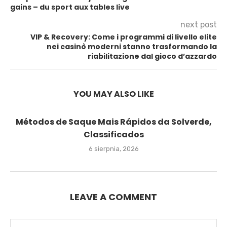
gains – du sport aux tables live
next post
VIP & Recovery: Come i programmi di livello elite
nei casinò moderni stanno trasformando la
riabilitazione dal gioco d’azzardo
YOU MAY ALSO LIKE
Métodos de Saque Mais Rápidos da Solverde,
Classificados
6 sierpnia, 2026
LEAVE A COMMENT