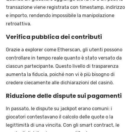
transazione viene registrata con timestamp, indirizzo
e importo, rendendo impossibile la manipolazione
retroattiva.
Verifica pubblica dei contributi
Grazie a explorer come Etherscan, gli utenti possono
controllare in tempo reale quanto è stato versato da
ciascun partecipante. Questo livello di trasparenza
aumenta la fiducia, poiché non vi è più bisogno di
credere ciecamente alle dichiarazioni del casinò.
Riduzione delle dispute sui pagamenti
In passato, le dispute su jackpot erano comuni: i
giocatori contestavano il calcolo delle quote o la
legittimità di una vincita. Con gli smart contract, le