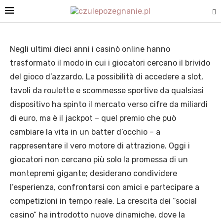
Negli ultimi dieci anni i casinò online hanno
trasformato il modo in cui i giocatori cercano il brivido
del gioco d’azzardo. La possibilità di accedere a slot,
tavoli da roulette e scommesse sportive da qualsiasi
dispositivo ha spinto il mercato verso cifre da miliardi
di euro, ma è il jackpot – quel premio che può
cambiare la vita in un batter d’occhio – a
rappresentare il vero motore di attrazione. Oggi i
giocatori non cercano più solo la promessa di un
montepremi gigante; desiderano condividere
l’esperienza, confrontarsi con amici e partecipare a
competizioni in tempo reale. La crescita dei “social
casino” ha introdotto nuove dinamiche, dove la