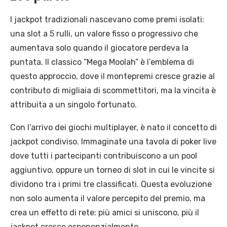
I jackpot tradizionali nascevano come premi isolati:
una slot a 5 rulli, un valore fisso o progressivo che
aumentava solo quando il giocatore perdeva la
puntata. Il classico “Mega Moolah” è l’emblema di
questo approccio, dove il montepremi cresce grazie al
contributo di migliaia di scommettitori, ma la vincita è
attribuita a un singolo fortunato.
Con l’arrivo dei giochi multiplayer, è nato il concetto di
jackpot condiviso. Immaginate una tavola di poker live
dove tutti i partecipanti contribuiscono a un pool
aggiuntivo, oppure un torneo di slot in cui le vincite si
dividono tra i primi tre classificati. Questa evoluzione
non solo aumenta il valore percepito del premio, ma
crea un effetto di rete: più amici si uniscono, più il
jackpot cresce esponenzialmente.