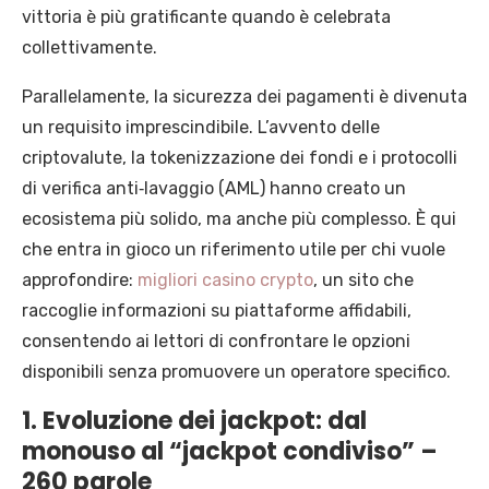
vittoria è più gratificante quando è celebrata
collettivamente.
Parallelamente, la sicurezza dei pagamenti è divenuta
un requisito imprescindibile. L’avvento delle
criptovalute, la tokenizzazione dei fondi e i protocolli
di verifica anti‑lavaggio (AML) hanno creato un
ecosistema più solido, ma anche più complesso. È qui
che entra in gioco un riferimento utile per chi vuole
approfondire:
migliori casino crypto
, un sito che
raccoglie informazioni su piattaforme affidabili,
consentendo ai lettori di confrontare le opzioni
disponibili senza promuovere un operatore specifico.
1. Evoluzione dei jackpot: dal
monouso al “jackpot condiviso” –
260 parole