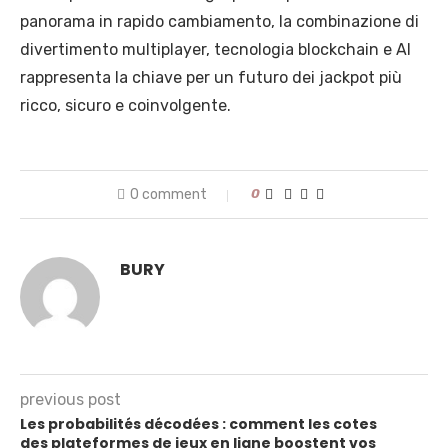
panorama in rapido cambiamento, la combinazione di
divertimento multiplayer, tecnologia blockchain e AI
rappresenta la chiave per un futuro dei jackpot più
ricco, sicuro e coinvolgente.
0 comment
0
BURY
previous post
Les probabilités décodées : comment les cotes
des plateformes de jeux en ligne boostent vos