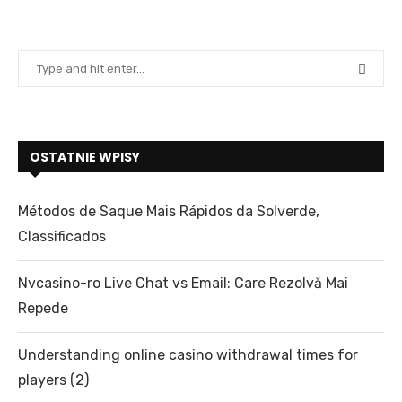
OSTATNIE WPISY
Métodos de Saque Mais Rápidos da Solverde,
Classificados
Nvcasino-ro Live Chat vs Email: Care Rezolvă Mai
Repede
Understanding online casino withdrawal times for
players (2)