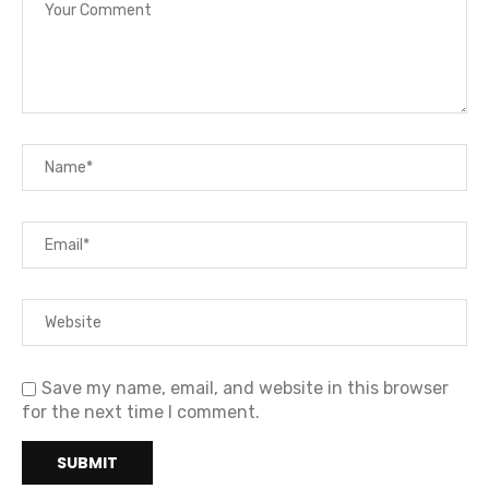
Save my name, email, and website in this browser
for the next time I comment.