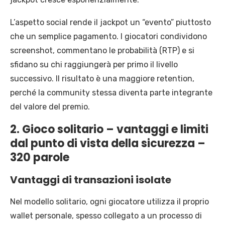
L’aspetto social rende il jackpot un “evento” piuttosto
che un semplice pagamento. I giocatori condividono
screenshot, commentano le probabilità (RTP) e si
sfidano su chi raggiungerà per primo il livello
successivo. Il risultato è una maggiore retention,
perché la community stessa diventa parte integrante
del valore del premio.
2. Gioco solitario – vantaggi e limiti
dal punto di vista della sicurezza –
320 parole
Vantaggi di transazioni isolate
Nel modello solitario, ogni giocatore utilizza il proprio
wallet personale, spesso collegato a un processo di