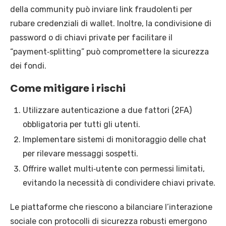
della community può inviare link fraudolenti per
rubare credenziali di wallet. Inoltre, la condivisione di
password o di chiavi private per facilitare il
“payment‑splitting” può compromettere la sicurezza
dei fondi.
Come mitigare i rischi
Utilizzare autenticazione a due fattori (2FA)
obbligatoria per tutti gli utenti.
Implementare sistemi di monitoraggio delle chat
per rilevare messaggi sospetti.
Offrire wallet multi‑utente con permessi limitati,
evitando la necessità di condividere chiavi private.
Le piattaforme che riescono a bilanciare l’interazione
sociale con protocolli di sicurezza robusti emergono