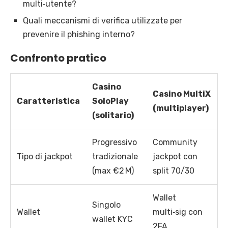
multi‑utente?
Quali meccanismi di verifica utilizzate per
prevenire il phishing interno?
Confronto pratico
Casino
Casino MultiX
Caratteristica
SoloPlay
(multiplayer)
(solitario)
Progressivo
Community
Tipo di jackpot
tradizionale
jackpot con
(max €2 M)
split 70/30
Wallet
Singolo
Wallet
multi‑sig con
wallet KYC
2FA