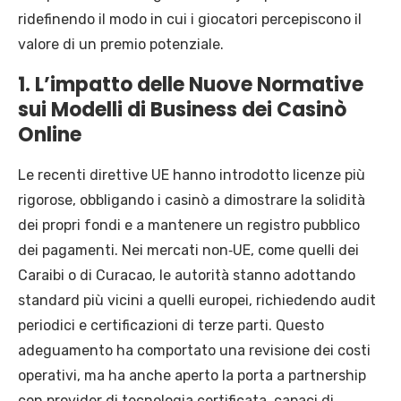
ridefinendo il modo in cui i giocatori percepiscono il
valore di un premio potenziale.
1. L’impatto delle Nuove Normative
sui Modelli di Business dei Casinò
Online
Le recenti direttive UE hanno introdotto licenze più
rigorose, obbligando i casinò a dimostrare la solidità
dei propri fondi e a mantenere un registro pubblico
dei pagamenti. Nei mercati non‑UE, come quelli dei
Caraibi o di Curacao, le autorità stanno adottando
standard più vicini a quelli europei, richiedendo audit
periodici e certificazioni di terze parti. Questo
adeguamento ha comportato una revisione dei costi
operativi, ma ha anche aperto la porta a partnership
con provider di tecnologia certificata, capaci di