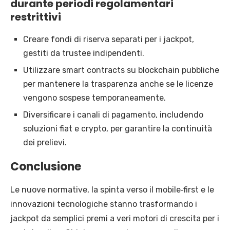
durante periodi regolamentari
restrittivi
Creare fondi di riserva separati per i jackpot,
gestiti da trustee indipendenti.
Utilizzare smart contracts su blockchain pubbliche
per mantenere la trasparenza anche se le licenze
vengono sospese temporaneamente.
Diversificare i canali di pagamento, includendo
soluzioni fiat e crypto, per garantire la continuità
dei prelievi.
Conclusione
Le nuove normative, la spinta verso il mobile‑first e le
innovazioni tecnologiche stanno trasformando i
jackpot da semplici premi a veri motori di crescita per i