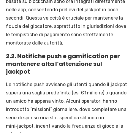
basate su blockchain sono ora integrati direttamente
nelle app, consentendo prelievi del jackpot in pochi
secondi. Questa velocità è cruciale per mantenere la
fiducia del giocatore, soprattutto in giurisdizioni dove
le tempistiche di pagamento sono strettamente
monitorate dalle autorità.
2.2. Notifiche push e gamification per
mantenere alta l’attenzione sul
jackpot
Le notifiche push avvisano gli utenti quando il jackpot
supera una soglia predefinita (es. €1 milione) o quando
un amico ha appena vinto. Alcuni operatori hanno
introdotto “missioni” giornaliere, dove completare una
serie di spin su una slot specifica sblocca un
mini‑jackpot, incentivando la frequenza di gioco e la