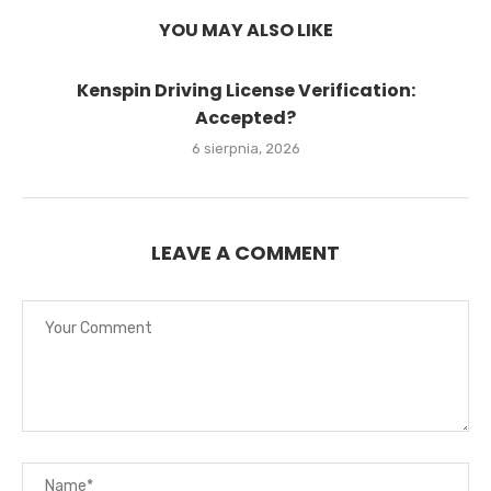
YOU MAY ALSO LIKE
Kenspin Driving License Verification:
Accepted?
6 sierpnia, 2026
LEAVE A COMMENT