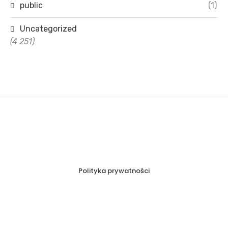
public
(1)
Uncategorized
(4 251)
Polityka prywatności