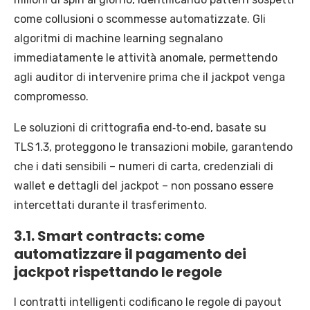
come collusioni o scommesse automatizzate. Gli
algoritmi di machine learning segnalano
immediatamente le attività anomale, permettendo
agli auditor di intervenire prima che il jackpot venga
compromesso.
Le soluzioni di crittografia end‑to‑end, basate su
TLS 1.3, proteggono le transazioni mobile, garantendo
che i dati sensibili – numeri di carta, credenziali di
wallet e dettagli del jackpot – non possano essere
intercettati durante il trasferimento.
3.1. Smart contracts: come
automatizzare il pagamento dei
jackpot rispettando le regole
I contratti intelligenti codificano le regole di payout