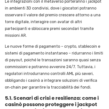
Le integrazioni con il metaverso porteranno i jackpot
in ambienti 3D condivisi, dove i giocatori potranno
osservare il valore del premio crescere attorno a una
torre digitale, interagire con avatar di altri
partecipanti e sbloccare premi secondari tramite
missioni AR.
Le nuove forme di pagamento – crypto, stablecoin e
sistemi di pagamento instantaneo – ridurranno i limiti
di payout, poiché le transazioni saranno quasi senza
commissioni e potranno avvenire 24/7. Tuttavia, i
regolatori introdurranno controlli AML più severi,
obbligando i casinò a integrare soluzioni di verifica
on‑chain per garantire la tracciabilità dei fondi.
5.1. Scenari di crisi e resilienza: come i
casinò possono proteggere i jackpot