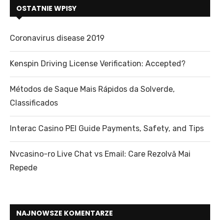
OSTATNIE WPISY
Coronavirus disease 2019
Kenspin Driving License Verification: Accepted?
Métodos de Saque Mais Rápidos da Solverde,
Classificados
Interac Casino PEI Guide Payments, Safety, and Tips
Nvcasino-ro Live Chat vs Email: Care Rezolvă Mai
Repede
NAJNOWSZE KOMENTARZE