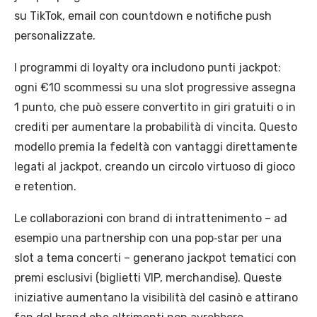
su TikTok, email con countdown e notifiche push
personalizzate.
I programmi di loyalty ora includono punti jackpot:
ogni €10 scommessi su una slot progressive assegna
1 punto, che può essere convertito in giri gratuiti o in
crediti per aumentare la probabilità di vincita. Questo
modello premia la fedeltà con vantaggi direttamente
legati al jackpot, creando un circolo virtuoso di gioco
e retention.
Le collaborazioni con brand di intrattenimento – ad
esempio una partnership con una pop‑star per una
slot a tema concerti – generano jackpot tematici con
premi esclusivi (biglietti VIP, merchandise). Queste
iniziative aumentano la visibilità del casinò e attirano