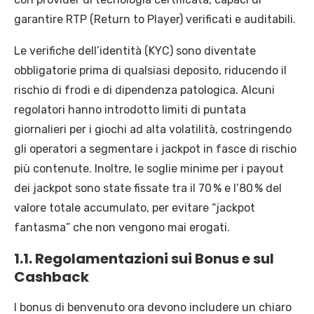
garantire RTP (Return to Player) verificati e auditabili.
Le verifiche dell’identità (KYC) sono diventate
obbligatorie prima di qualsiasi deposito, riducendo il
rischio di frodi e di dipendenza patologica. Alcuni
regolatori hanno introdotto limiti di puntata
giornalieri per i giochi ad alta volatilità, costringendo
gli operatori a segmentare i jackpot in fasce di rischio
più contenute. Inoltre, le soglie minime per i payout
dei jackpot sono state fissate tra il 70 % e l’80 % del
valore totale accumulato, per evitare “jackpot
fantasma” che non vengono mai erogati.
1.1. Regolamentazioni sui Bonus e sul
Cashback
I bonus di benvenuto ora devono includere un chiaro