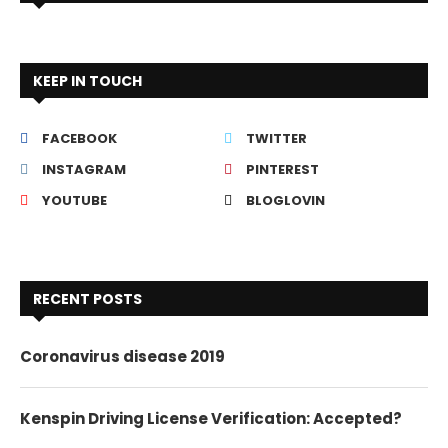
KEEP IN TOUCH
FACEBOOK
TWITTER
INSTAGRAM
PINTEREST
YOUTUBE
BLOGLOVIN
RECENT POSTS
Coronavirus disease 2019
Kenspin Driving License Verification: Accepted?