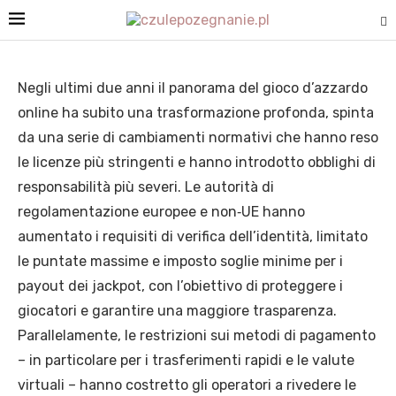
Negli ultimi due anni il panorama del gioco d’azzardo
online ha subito una trasformazione profonda, spinta
da una serie di cambiamenti normativi che hanno reso
le licenze più stringenti e hanno introdotto obblighi di
responsabilità più severi. Le autorità di
regolamentazione europee e non‑UE hanno
aumentato i requisiti di verifica dell’identità, limitato
le puntate massime e imposto soglie minime per i
payout dei jackpot, con l’obiettivo di proteggere i
giocatori e garantire una maggiore trasparenza.
Parallelamente, le restrizioni sui metodi di pagamento
– in particolare per i trasferimenti rapidi e le valute
virtuali – hanno costretto gli operatori a rivedere le