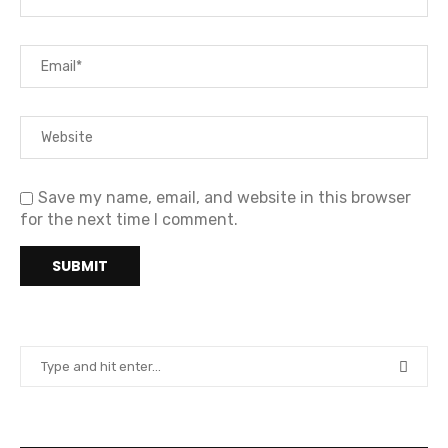
Save my name, email, and website in this browser
for the next time I comment.