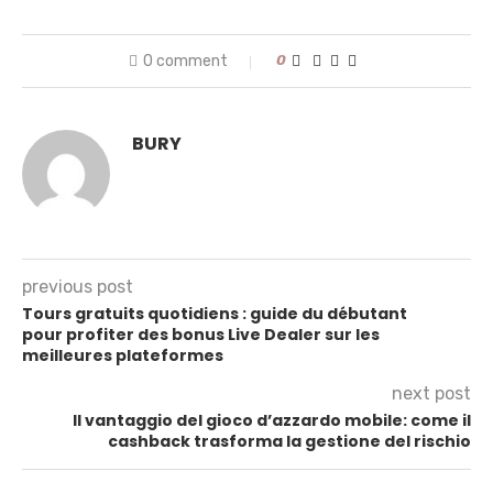
0 comment
0
BURY
previous post
Tours gratuits quotidiens : guide du débutant
pour profiter des bonus Live Dealer sur les
meilleures plateformes
next post
Il vantaggio del gioco d’azzardo mobile: come il
cashback trasforma la gestione del rischio