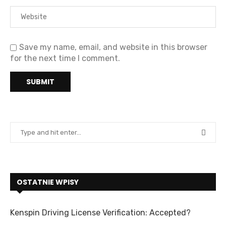
Save my name, email, and website in this browser
for the next time I comment.
OSTATNIE WPISY
Kenspin Driving License Verification: Accepted?