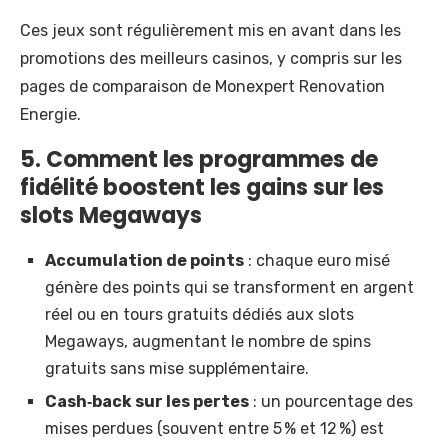
Ces jeux sont régulièrement mis en avant dans les
promotions des meilleurs casinos, y compris sur les
pages de comparaison de Monexpert Renovation
Energie.
5. Comment les programmes de
fidélité boostent les gains sur les
slots Megaways
Accumulation de points
: chaque euro misé
génère des points qui se transforment en argent
réel ou en tours gratuits dédiés aux slots
Megaways, augmentant le nombre de spins
gratuits sans mise supplémentaire.
Cash‑back sur les pertes
: un pourcentage des
mises perdues (souvent entre 5 % et 12 %) est