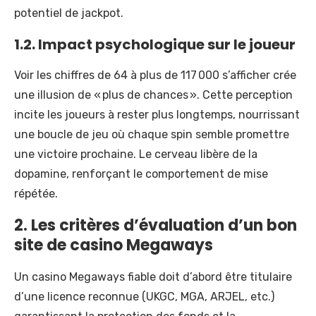
potentiel de jackpot.
1.2. Impact psychologique sur le joueur
Voir les chiffres de 64 à plus de 117 000 s’afficher crée
une illusion de « plus de chances ». Cette perception
incite les joueurs à rester plus longtemps, nourrissant
une boucle de jeu où chaque spin semble promettre
une victoire prochaine. Le cerveau libère de la
dopamine, renforçant le comportement de mise
répétée.
2. Les critères d’évaluation d’un bon
site de casino Megaways
Un casino Megaways fiable doit d’abord être titulaire
d’une licence reconnue (UKGC, MGA, ARJEL, etc.)