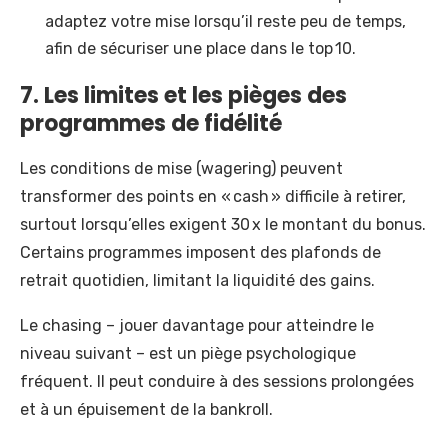
adaptez votre mise lorsqu’il reste peu de temps,
afin de sécuriser une place dans le top 10.
7. Les limites et les pièges des
programmes de fidélité
Les conditions de mise (wagering) peuvent
transformer des points en « cash » difficile à retirer,
surtout lorsqu’elles exigent 30 x le montant du bonus.
Certains programmes imposent des plafonds de
retrait quotidien, limitant la liquidité des gains.
Le chasing – jouer davantage pour atteindre le
niveau suivant – est un piège psychologique
fréquent. Il peut conduire à des sessions prolongées
et à un épuisement de la bankroll.