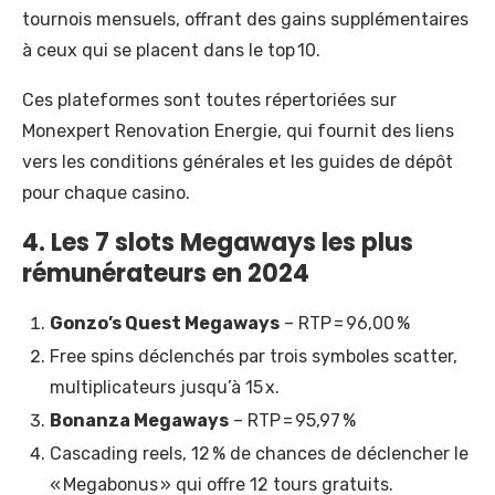
tournois mensuels, offrant des gains supplémentaires
à ceux qui se placent dans le top 10.
Ces plateformes sont toutes répertoriées sur
Monexpert Renovation Energie, qui fournit des liens
vers les conditions générales et les guides de dépôt
pour chaque casino.
4. Les 7 slots Megaways les plus
rémunérateurs en 2024
Gonzo’s Quest Megaways
– RTP = 96,00 %
Free spins déclenchés par trois symboles scatter,
multiplicateurs jusqu’à 15 x.
Bonanza Megaways
– RTP = 95,97 %
Cascading reels, 12 % de chances de déclencher le
« Megabonus » qui offre 12 tours gratuits.