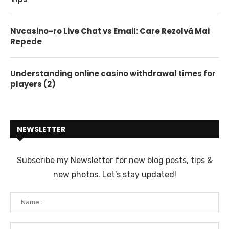
Nvcasino-ro Live Chat vs Email: Care Rezolvă Mai
Repede
Understanding online casino withdrawal times for
players (2)
NEWSLETTER
Subscribe my Newsletter for new blog posts, tips &
new photos. Let's stay updated!