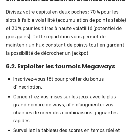
Divisez votre capital en deux poches : 70 % pour les
slots à faible volatilité (accumulation de points stable)
et 30 % pour les titres à haute volatilité (potentiel de
gros gains). Cette répartition vous permet de
maintenir un flux constant de points tout en gardant
la possibilité de décrocher un jackpot.
6.2. Exploiter les tournois Megaways
Inscrivez‑vous tôt pour profiter du bonus
d’inscription.
Concentrez vos mises sur les jeux avec le plus
grand nombre de ways, afin d’augmenter vos
chances de créer des combinaisons gagnantes
rapides.
Surveillez le tableau des scores en temps réel et