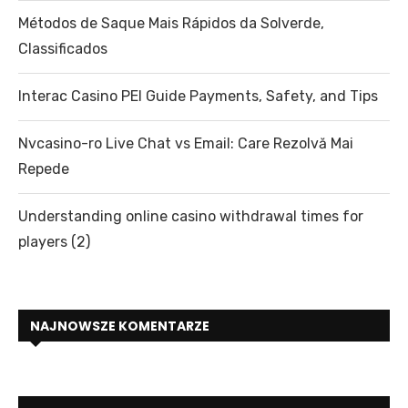
Métodos de Saque Mais Rápidos da Solverde,
Classificados
Interac Casino PEI Guide Payments, Safety, and Tips
Nvcasino-ro Live Chat vs Email: Care Rezolvă Mai
Repede
Understanding online casino withdrawal times for
players (2)
NAJNOWSZE KOMENTARZE