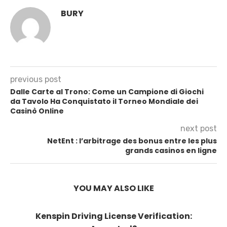
BURY
previous post
Dalle Carte al Trono: Come un Campione di Giochi
da Tavolo Ha Conquistato il Torneo Mondiale dei
Casinò Online
next post
NetEnt : l’arbitrage des bonus entre les plus
grands casinos en ligne
YOU MAY ALSO LIKE
Kenspin Driving License Verification: