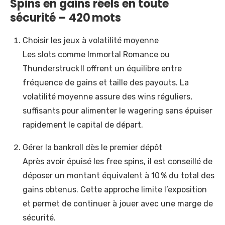
Spins en gains réels en toute
sécurité – 420 mots
Choisir les jeux à volatilité moyenne
Les slots comme Immortal Romance ou
Thunderstruck II offrent un équilibre entre
fréquence de gains et taille des payouts. La
volatilité moyenne assure des wins réguliers,
suffisants pour alimenter le wagering sans épuiser
rapidement le capital de départ.
Gérer la bankroll dès le premier dépôt
Après avoir épuisé les free spins, il est conseillé de
déposer un montant équivalent à 10 % du total des
gains obtenus. Cette approche limite l’exposition
et permet de continuer à jouer avec une marge de
sécurité.