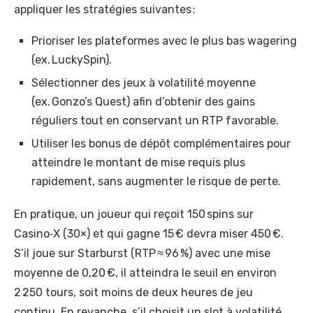
appliquer les stratégies suivantes :
Prioriser les plateformes avec le plus bas wagering
(ex. LuckySpin).
Sélectionner des jeux à volatilité moyenne
(ex. Gonzo’s Quest) afin d’obtenir des gains
réguliers tout en conservant un RTP favorable.
Utiliser les bonus de dépôt complémentaires pour
atteindre le montant de mise requis plus
rapidement, sans augmenter le risque de perte.
En pratique, un joueur qui reçoit 150 spins sur
Casino‑X (30×) et qui gagne 15 € devra miser 450 €.
S’il joue sur Starburst (RTP ≈ 96 %) avec une mise
moyenne de 0,20 €, il atteindra le seuil en environ
2 250 tours, soit moins de deux heures de jeu
continu. En revanche, s’il choisit un slot à volatilité