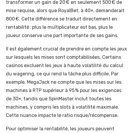
transformer un gain de 20 € en seulement 500 € de
mise requise, alors que RoyalBet, à 40×, demanderait
800 €. Cette différence se traduit directement en
rentabilité : plus le multiplicateur est bas, plus le
joueur conserve une part importante de ses gains.
Il est également crucial de prendre en compte les jeux
sur lesquels les mises sont comptabilisées. Certains
casinos excluent les jeux à haute volatilité du calcul
du wagering, ce qui rend la tâche plus difficile. Par
exemple, MegaJack ne compte que les mises sur les
machines à RTP supérieur à 95 % pour les exigences
de 30×, tandis que SpinMaster inclut toutes les
machines, y compris les slots à volatilité maximale.
Cette nuance impacte le ratio risque/récompense.
Pour optimiser la rentabilité, les joueurs peuvent