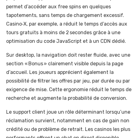
permet d’accéder aux free spins en quelques
tapotements, sans temps de chargement excessif.
Casino‑X, par exemple, a réduit le temps d’accès aux
tours gratuits à moins de 2 secondes grâce à une
optimisation du code JavaScript et à un CDN dédié.
Sur desktop, la navigation doit rester fluide, avec une
section « Bonus » clairement visible depuis la page
d’accueil. Les joueurs apprécient également la
possibilité de filtrer les offres par jeu, par durée ou par
exigence de mise. Cette ergonomie réduit le temps de
recherche et augmente la probabilité de conversion.
Le support client joue un rôle déterminant lorsqu’une
réclamation survient, notamment en cas de gain non
crédité ou de problème de retrait. Les casinos les plus
performants offrent un chat en direct disponible