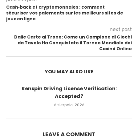
Cash‑back et cryptomonnaies : comment
sécuriser vos paiements sur les meilleurs sites de
jeux en ligne
next post
Dalle Carte al Trono: Come un Campione di Giochi
da Tavolo Ha Conquistato il Torneo Mondiale dei
Casinò Online
YOU MAY ALSO LIKE
Kenspin Driving License Verification:
Accepted?
6 sierpnia, 2026
LEAVE A COMMENT