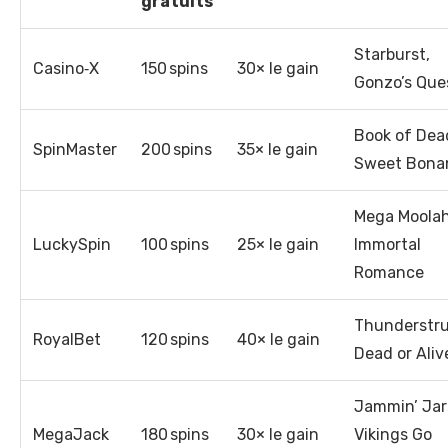
gratuits
Starburst,
Casino‑X
150 spins
30× le gain
Gonzo’s Que
Book of Dea
SpinMaster
200 spins
35× le gain
Sweet Bona
Mega Moolah
LuckySpin
100 spins
25× le gain
Immortal
Romance
Thunderstruc
RoyalBet
120 spins
40× le gain
Dead or Aliv
Jammin’ Jar
MegaJack
180 spins
30× le gain
Vikings Go