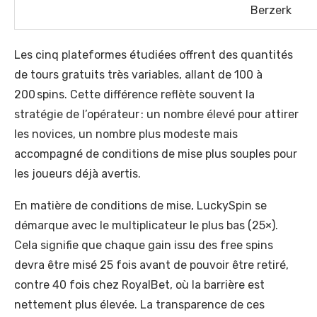
Berzerk
Les cinq plateformes étudiées offrent des quantités
de tours gratuits très variables, allant de 100 à
200 spins. Cette différence reflète souvent la
stratégie de l’opérateur : un nombre élevé pour attirer
les novices, un nombre plus modeste mais
accompagné de conditions de mise plus souples pour
les joueurs déjà avertis.
En matière de conditions de mise, LuckySpin se
démarque avec le multiplicateur le plus bas (25×).
Cela signifie que chaque gain issu des free spins
devra être misé 25 fois avant de pouvoir être retiré,
contre 40 fois chez RoyalBet, où la barrière est
nettement plus élevée. La transparence de ces