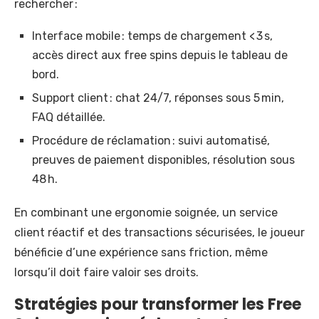
rechercher :
Interface mobile : temps de chargement < 3 s,
accès direct aux free spins depuis le tableau de
bord.
Support client : chat 24/7, réponses sous 5 min,
FAQ détaillée.
Procédure de réclamation : suivi automatisé,
preuves de paiement disponibles, résolution sous
48 h.
En combinant une ergonomie soignée, un service
client réactif et des transactions sécurisées, le joueur
bénéficie d’une expérience sans friction, même
lorsqu’il doit faire valoir ses droits.
Stratégies pour transformer les Free