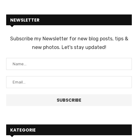
NEWSLETTER
Subscribe my Newsletter for new blog posts, tips &
new photos. Let's stay updated!
KATEGORIE