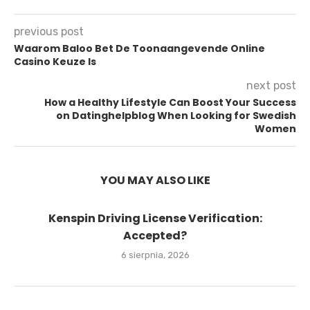
previous post
Waarom Baloo Bet De Toonaangevende Online
Casino Keuze Is
next post
How a Healthy Lifestyle Can Boost Your Success
on Datinghelpblog When Looking for Swedish
Women
YOU MAY ALSO LIKE
Kenspin Driving License Verification:
Accepted?
6 sierpnia, 2026