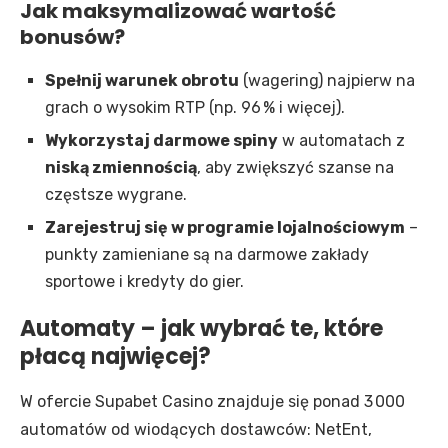
Jak maksymalizować wartość
bonusów?
Spełnij warunek obrotu
(wagering) najpierw na
grach o wysokim RTP (np. 96 % i więcej).
Wykorzystaj darmowe spiny
w automatach z
niską zmiennością
, aby zwiększyć szanse na
częstsze wygrane.
Zarejestruj się w programie lojalnościowym
–
punkty zamieniane są na darmowe zakłady
sportowe i kredyty do gier.
Automaty – jak wybrać te, które
płacą najwięcej?
W ofercie Supabet Casino znajduje się ponad 3 000
automatów od wiodących dostawców: NetEnt,