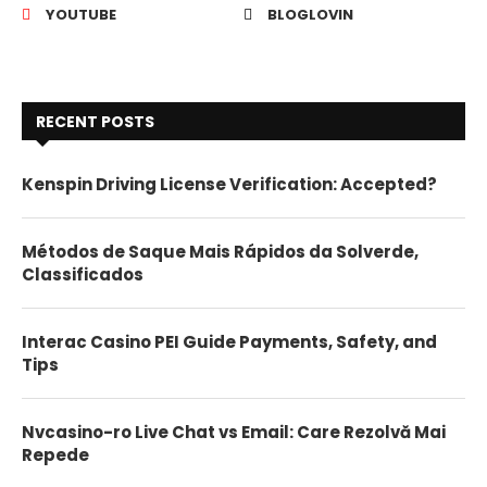
YOUTUBE
BLOGLOVIN
RECENT POSTS
Kenspin Driving License Verification: Accepted?
Métodos de Saque Mais Rápidos da Solverde,
Classificados
Interac Casino PEI Guide Payments, Safety, and
Tips
Nvcasino-ro Live Chat vs Email: Care Rezolvă Mai
Repede