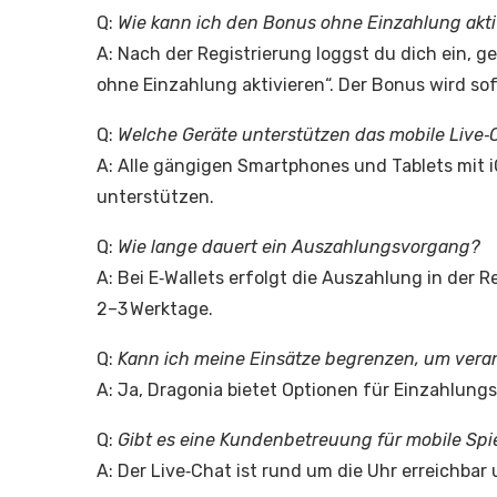
Q:
Wie kann ich den Bonus ohne Einzahlung akti
A: Nach der Registrierung loggst du dich ein, 
ohne Einzahlung aktivieren“. Der Bonus wird s
Q:
Welche Geräte unterstützen das mobile Live‑
A: Alle gängigen Smartphones und Tablets mit i
unterstützen.
Q:
Wie lange dauert ein Auszahlungsvorgang?
A: Bei E‑Wallets erfolgt die Auszahlung in der
2–3 Werktage.
Q:
Kann ich meine Einsätze begrenzen, um vera
A: Ja, Dragonia bietet Optionen für Einzahlungs
Q:
Gibt es eine Kundenbetreuung für mobile Spi
A: Der Live‑Chat ist rund um die Uhr erreichba