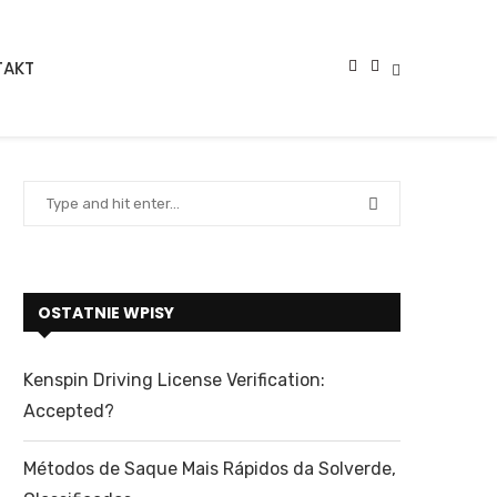
TAKT
OSTATNIE WPISY
Kenspin Driving License Verification:
Accepted?
Métodos de Saque Mais Rápidos da Solverde,