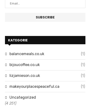
KATEGORIE
balancemeals.co.uk
(1)
bijoucoffee.co.uk
(1)
lizjamieson.co.uk
(1)
makeyourplacespeaceful.ca
(1)
Uncategorized
(4 251)