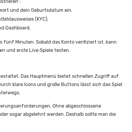
strieren“.
swort und dein Geburtsdatum ein.
htbildausweises (KYC).
nd‑Dashboard.
s fünf Minuten. Sobald das Konto verifiziert ist, kann
n und erste Live‑Spiele testen.
 gestaltet. Das Hauptmenü bietet schnellen Zugriff auf
Durch klare Icons und große Buttons lässt sich das Spiel
nterwegs.
ifizierungsanforderungen. Ohne abgeschlossene
er sogar abgelehnt werden. Deshalb sollte man die