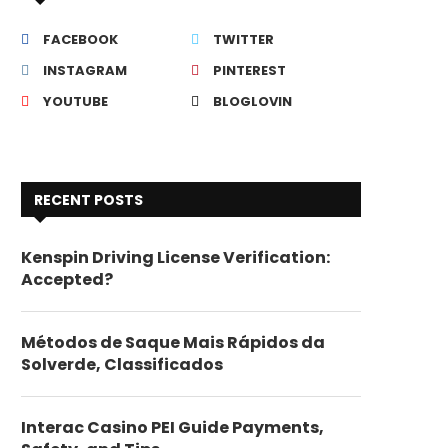
FACEBOOK
TWITTER
INSTAGRAM
PINTEREST
YOUTUBE
BLOGLOVIN
RECENT POSTS
Kenspin Driving License Verification:
Accepted?
Métodos de Saque Mais Rápidos da
Solverde, Classificados
Interac Casino PEI Guide Payments,