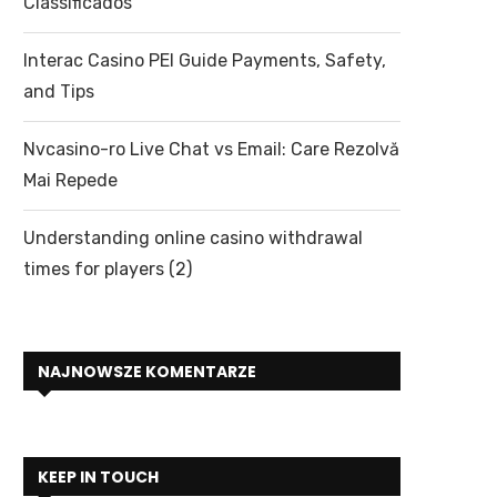
Classificados
Interac Casino PEI Guide Payments, Safety,
and Tips
Nvcasino-ro Live Chat vs Email: Care Rezolvă
Mai Repede
Understanding online casino withdrawal
times for players (2)
NAJNOWSZE KOMENTARZE
KEEP IN TOUCH