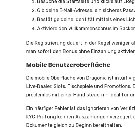
Besuche die Startseite und klicke auf „Regi
Gib deine E‑Mail‑Adresse, ein sicheres Pas
Bestätige deine Identität mittels eines Lic
Aktiviere den Willkommensbonus im Backe
Die Registrierung dauert in der Regel weniger al
man sofort den Bonus ohne Einzahlung aktiviere
Mobile Benutzeroberfläche
Die mobile Oberfläche von Dragonia ist intuitiv
Live‑Dealer, Slots, Tischspiele und Promotions. 
problemlos mit einer Hand steuern – ideal für u
Ein häufiger Fehler ist das Ignorieren von Ver
KYC‑Prüfung können Auszahlungen verzögert od
Dokumente gleich zu Beginn bereithalten.