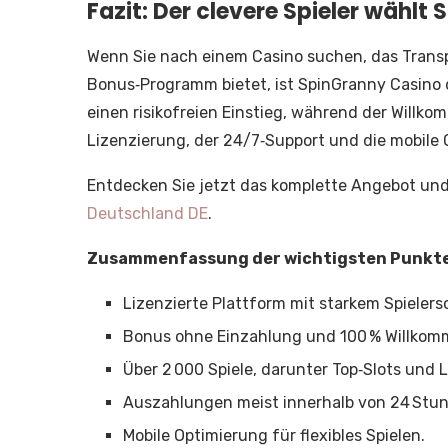
Fazit: Der clevere Spieler wählt
Wenn Sie nach einem Casino suchen, das Trans
Bonus‑Programm bietet, ist SpinGranny Casino 
einen risikofreien Einstieg, während der Willko
Lizenzierung, der 24/7‑Support und die mobile
Entdecken Sie jetzt das komplette Angebot und 
Deutschland DE
.
Zusammenfassung der wichtigsten Punkt
Lizenzierte Plattform mit starkem Spielers
Bonus ohne Einzahlung und 100 % Willkom
Über 2 000 Spiele, darunter Top‑Slots und L
Auszahlungen meist innerhalb von 24 Stu
Mobile Optimierung für flexibles Spielen.