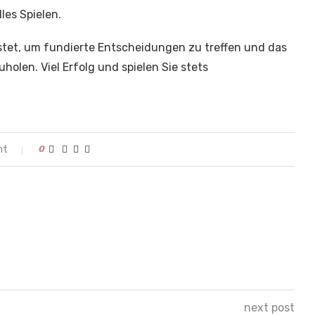
es Spielen.
stet, um fundierte Entscheidungen zu treffen und das
holen. Viel Erfolg und spielen Sie stets
nt
0
next post