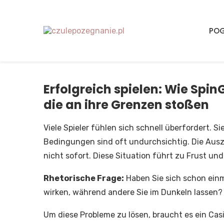
POG
Erfolgreich spielen: Wie Spin
die an ihre Grenzen stoßen
Viele Spieler fühlen sich schnell überfordert. 
Bedingungen sind oft undurchsichtig. Die Aus
nicht sofort. Diese Situation führt zu Frust u
Rhetorische Frage:
Haben Sie sich schon ein
wirken, während andere Sie im Dunkeln lassen?
Um diese Probleme zu lösen, braucht es ein Cas