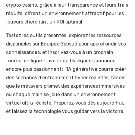
crypto‑casino, grâce à leur transparence et leurs frais
réduits, offrent un environnement attractif pour les
joueurs cherchant un ROI optimal.
Testez les outils présentés, explorez les ressources
disponibles sur Equipex Geosud pour approfondir vos
connaissances, et inscrivez‑vous à un prochain
tournoi en ligne. L’avenir du blackjack s’annonce
encore plus passionnant : l’IA générative pourra créer
des scénarios d’entraînement hyper‑réalistes, tandis
que le métavers promet des expériences immersives
où chaque main se joue dans un environnement
virtuel ultra‑réaliste. Préparez‑vous dès aujourd’hui,
et laissez la technologie vous guider vers la victoire.