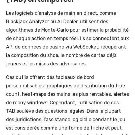
Les logiciels d’analyse de main en direct, comme
Blackjack Analyzer ou AI‑Dealer, utilisent des
algorithmes de Monte‑Carlo pour estimer la probabilité
de chaque action en temps réel. Ils se connectent aux
API de données de casino via WebSocket, récupérant
la composition du shoe, le nombre de cartes déjà
jouées et les mises des adversaires.
Ces outils offrent des tableaux de bord
personnalisables : graphiques de distribution du true
count, heat‑maps des mains les plus rentables, alertes
de rebuy windows. Cependant, l’utilisation de ces
TAD soulève des questions légales. Dans la plupart
des juridictions, l’assistance logicielle pendant le jeu
est considérée comme une forme de triche et peut