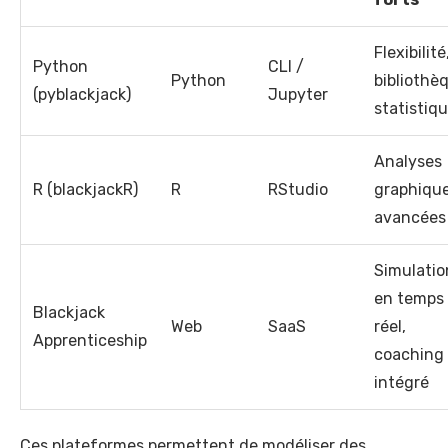
Flexibilité
Python
CLI /
Python
bibliothè
(pyblackjack)
Jupyter
statistiq
Analyses
R (blackjackR)
R
RStudio
graphiqu
avancées
Simulatio
en temps
Blackjack
Web
SaaS
réel,
Apprenticeship
coaching
intégré
Ces plateformes permettent de modéliser des