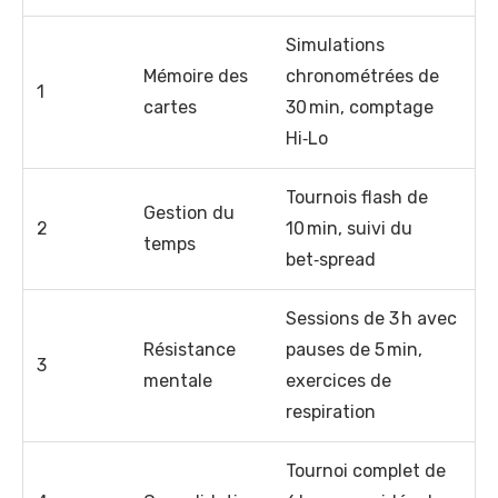
Simulations
Mémoire des
chronométrées de
1
cartes
30 min, comptage
Hi‑Lo
Tournois flash de
Gestion du
2
10 min, suivi du
temps
bet‑spread
Sessions de 3 h avec
Résistance
pauses de 5 min,
3
mentale
exercices de
respiration
Tournoi complet de