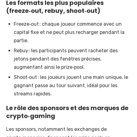
Les formats les plus populaires
(freeze‑out, rebuy, shoot‑out)
Freeze‑out : chaque joueur commence avec un
capital fixe et ne peut plus recharger pendant la
partie.
Rebuy : les participants peuvent racheter des
jetons pendant des fenêtres précises,
augmentant ainsi le prize‑pool.
Shoot‑out : les joueurs jouent une main unique, le
gagnant passe au tour suivant, idéal pour les
streams rapides.
Le rôle des sponsors et des marques de
crypto‑gaming
Les sponsors, notamment les exchanges de