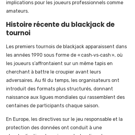
implications pour les joueurs professionnels comme
amateurs.
Histoire récente du blackjack de
tournoi
Les premiers tournois de blackjack apparaissent dans
les années 1990 sous forme de « cash‑vs‑cash », où
les joueurs s’affrontaient sur un même tapis en
cherchant à battre le croupier avant leurs
adversaires. Au fil du temps, les organisateurs ont
introduit des formats plus structurés, donnant
naissance aux ligues mondiales qui rassemblent des
centaines de participants chaque saison.
En Europe, les directives sur le jeu responsable et la
protection des données ont conduit à une