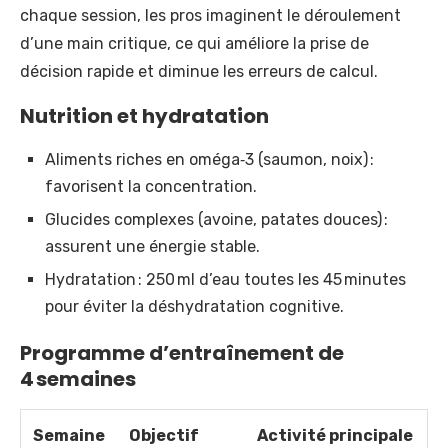
chaque session, les pros imaginent le déroulement
d’une main critique, ce qui améliore la prise de
décision rapide et diminue les erreurs de calcul.
Nutrition et hydratation
Aliments riches en oméga‑3 (saumon, noix) :
favorisent la concentration.
Glucides complexes (avoine, patates douces) :
assurent une énergie stable.
Hydratation : 250 ml d’eau toutes les 45 minutes
pour éviter la déshydratation cognitive.
Programme d’entraînement de
4 semaines
Semaine
Objectif
Activité principale