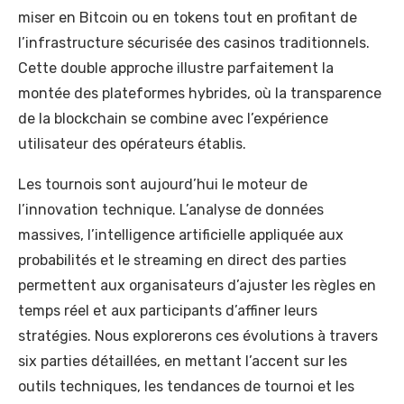
miser en Bitcoin ou en tokens tout en profitant de
l’infrastructure sécurisée des casinos traditionnels.
Cette double approche illustre parfaitement la
montée des plateformes hybrides, où la transparence
de la blockchain se combine avec l’expérience
utilisateur des opérateurs établis.
Les tournois sont aujourd’hui le moteur de
l’innovation technique. L’analyse de données
massives, l’intelligence artificielle appliquée aux
probabilités et le streaming en direct des parties
permettent aux organisateurs d’ajuster les règles en
temps réel et aux participants d’affiner leurs
stratégies. Nous explorerons ces évolutions à travers
six parties détaillées, en mettant l’accent sur les
outils techniques, les tendances de tournoi et les