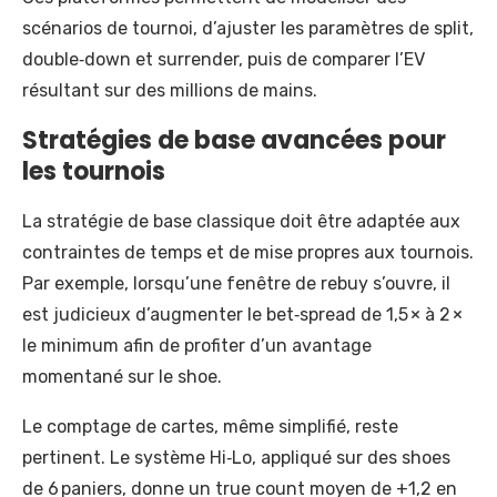
scénarios de tournoi, d’ajuster les paramètres de split,
double‑down et surrender, puis de comparer l’EV
résultant sur des millions de mains.
Stratégies de base avancées pour
les tournois
La stratégie de base classique doit être adaptée aux
contraintes de temps et de mise propres aux tournois.
Par exemple, lorsqu’une fenêtre de rebuy s’ouvre, il
est judicieux d’augmenter le bet‑spread de 1,5 × à 2 ×
le minimum afin de profiter d’un avantage
momentané sur le shoe.
Le comptage de cartes, même simplifié, reste
pertinent. Le système Hi‑Lo, appliqué sur des shoes
de 6 paniers, donne un true count moyen de +1,2 en