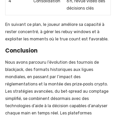
4
Consolidation
6 h, revue vidéo des
décisions clés
En suivant ce plan, le joueur améliore sa capacité à
rester concentré, à gérer les rebuy windows et à
exploiter les moments où le true count est favorable.
Conclusion
Nous avons parcouru l’évolution des tournois de
blackjack, des formats historiques aux ligues
mondiales, en passant par l’impact des
réglementations et la montée des prize‑pools crypto.
Les stratégies avancées, du bet‑spread au comptage
simplifié, se combinent désormais avec des
technologies d’aide à la décision capables d’analyser
chaque main en temps réel. Les plateformes