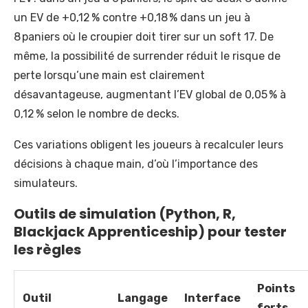
un EV de +0,12 % contre +0,18 % dans un jeu à
8 paniers où le croupier doit tirer sur un soft 17. De
même, la possibilité de surrender réduit le risque de
perte lorsqu’une main est clairement
désavantageuse, augmentant l’EV global de 0,05 % à
0,12 % selon le nombre de decks.
Ces variations obligent les joueurs à recalculer leurs
décisions à chaque main, d’où l’importance des
simulateurs.
Outils de simulation (Python, R,
Blackjack Apprenticeship) pour tester
les règles
Points
Outil
Langage
Interface
forts