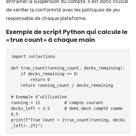
entraîner la suspension du compte. Il est donc crucial
de vérifier la conformité avec les politiques de jeu
responsable de chaque plateforme.
Exemple de script Python qui calcule le
« true count » à chaque main
import collections

def true_count(running_count, decks_remaining):

    if decks_remaining == 0:

        return 0

    return running_count / decks_remaining

# Exemple d’utilisation

running = 12          # compte courant

decks_left = 3.5      # demi‑deck compté comme 
0.5

print(f"True Count = {true_count(running, decks