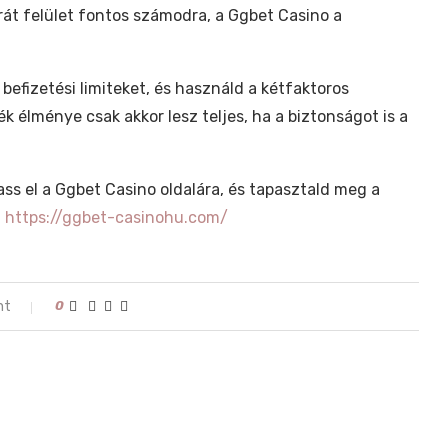
arát felület fontos számodra, a Ggbet Casino a
e befizetési limiteket, és használd a kétfaktoros
k élménye csak akkor lesz teljes, ha a biztonságot is a
ass el a Ggbet Casino oldalára, és tapasztald meg a
:
https://ggbet-casinohu.com/
nt
0