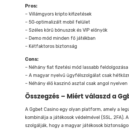
Pros:
– Villámgyors kripto kifizetések
– 5G‑optimalizált mobil felület
– Széles körű bónuszok és VIP előnyök
– Demo mód minden fő játékban
– Kétfaktoros biztonság
Cons:
– Néhány fiat fizetési mód lassabb feldolgozása
– A magyar nyelvű ügyfélszolgálat csak hétközn
– Néhány élő kaszinó asztal csak angol nyelven 
Összegzés – Miért válaszd a Ggb
A Ggbet Casino egy olyan platform, amely a legú
kombinálja a játékosok védelmével (SSL, 2FA). 
szolgálják, hogy a magyar játékosok biztonságo