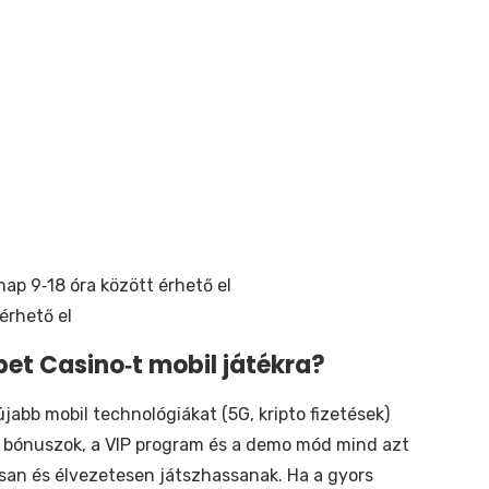
ap 9‑18 óra között érhető el
érhető el
et Casino‑t mobil játékra?
jabb mobil technológiákat (5G, kripto fizetések)
A bónuszok, a VIP program és a demo mód mind azt
san és élvezetesen játszhassanak. Ha a gyors