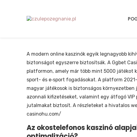
POG
A modern online kaszinók egyik legnagyobb kihív
biztonságot egyszerre biztosítsák. A Ggbet Cas
platformon, amely már több mint 5000 játékot kí
sport- és e‑sport fogadásokat. A platform 2021-
magyar játékosok is biztonságos környezetben j
azonnali kifizetéseket, valamint egy átfogó VIP
jutalmakat biztosít. A részleteket a hivatalos 
casinohu.com/
Az okostelefonos kaszinó alapjai
optimalizáció?