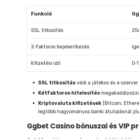
Funkció
Gg
SSL titkosítás
25
2‑faktoros bejelentkezés
Ig
Kifizetési idő
0‑1
SSL titkosítás
védi a játékos és a szerver
Kétfaktoros hitelesítés
megakadályozza 
Kriptovaluta kifizetések
(Bitcoin, Ether
legtöbb hagyományos banki átutalásnál jóv
Ggbet Casino bónuszai és VIP pr