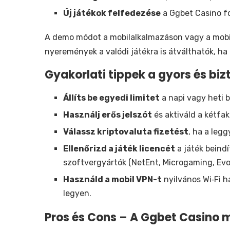
Új játékok felfedezése
a Ggbet Casino fo
A demo módot a mobilalkalmazáson vagy a mobi
nyeremények a valódi játékra is átválthatók, ha
Gyakorlati tippek a gyors és bi
Állíts be egyedi limitet
a napi vagy heti b
Használj erős jelszót
és aktiváld a kétfa
Válassz kriptovaluta fizetést
, ha a leg
Ellenőrizd a játék licencét
a játék beindí
szoftvergyártók (NetEnt, Microgaming, Evolu
Használd a mobil VPN-t
nyilvános Wi‑Fi h
legyen.
Pros és Cons – A Ggbet Casino 