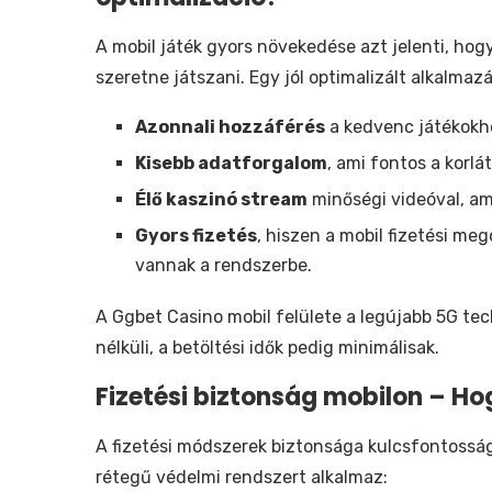
A mobil játék gyors növekedése azt jelenti, hogy
szeretne játszani. Egy jól optimalizált alkalmaz
Azonnali hozzáférés
a kedvenc játékokho
Kisebb adatforgalom
, ami fontos a korl
Élő kaszinó stream
minőségi videóval, am
Gyors fizetés
, hiszen a mobil fizetési meg
vannak a rendszerbe.
A Ggbet Casino mobil felülete a legújabb 5G tec
nélküli, a betöltési idők pedig minimálisak.
Fizetési biztonság mobilon – 
A fizetési módszerek biztonsága kulcsfontossá
rétegű védelmi rendszert alkalmaz: