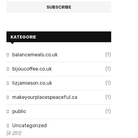
KATEGORIE
balancemeals.co.uk
(1)
bijoucoffee.co.uk
(1)
lizjamieson.co.uk
(1)
makeyourplacespeaceful.ca
(1)
public
(1)
Uncategorized
(4 251)