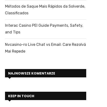
Métodos de Saque Mais Rápidos da Solverde,
Classificados
Interac Casino PEI Guide Payments, Safety,
and Tips
Nvcasino-ro Live Chat vs Email: Care Rezolvă
Mai Repede
NAJNOWSZE KOMENTARZE
KEEP IN TOUCH