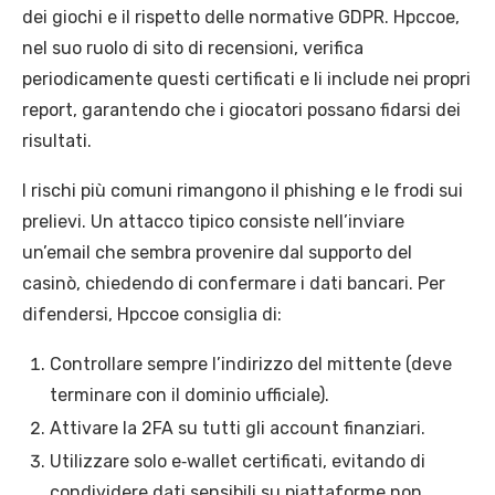
dei giochi e il rispetto delle normative GDPR. Hpccoe,
nel suo ruolo di sito di recensioni, verifica
periodicamente questi certificati e li include nei propri
report, garantendo che i giocatori possano fidarsi dei
risultati.
I rischi più comuni rimangono il phishing e le frodi sui
prelievi. Un attacco tipico consiste nell’inviare
un’email che sembra provenire dal supporto del
casinò, chiedendo di confermare i dati bancari. Per
difendersi, Hpccoe consiglia di:
Controllare sempre l’indirizzo del mittente (deve
terminare con il dominio ufficiale).
Attivare la 2FA su tutti gli account finanziari.
Utilizzare solo e‑wallet certificati, evitando di
condividere dati sensibili su piattaforme non