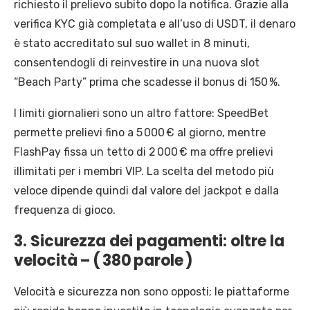
richiesto il prelievo subito dopo la notifica. Grazie alla
verifica KYC già completata e all’uso di USDT, il denaro
è stato accreditato sul suo wallet in 8 minuti,
consentendogli di reinvestire in una nuova slot
“Beach Party” prima che scadesse il bonus di 150 %.
I limiti giornalieri sono un altro fattore: SpeedBet
permette prelievi fino a 5 000 € al giorno, mentre
FlashPay fissa un tetto di 2 000 € ma offre prelievi
illimitati per i membri VIP. La scelta del metodo più
veloce dipende quindi dal valore del jackpot e dalla
frequenza di gioco.
3. Sicurezza dei pagamenti: oltre la
velocità – ( 380 parole )
Velocità e sicurezza non sono opposti; le piattaforme