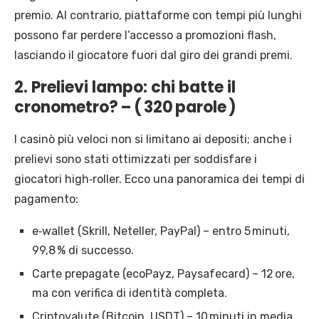
premio. Al contrario, piattaforme con tempi più lunghi
possono far perdere l’accesso a promozioni flash,
lasciando il giocatore fuori dal giro dei grandi premi.
2. Prelievi lampo: chi batte il
cronometro? – ( 320 parole )
I casinò più veloci non si limitano ai depositi; anche i
prelievi sono stati ottimizzati per soddisfare i
giocatori high‑roller. Ecco una panoramica dei tempi di
pagamento:
e‑wallet (Skrill, Neteller, PayPal) – entro 5 minuti,
99,8 % di successo.
Carte prepagate (ecoPayz, Paysafecard) – 12 ore,
ma con verifica di identità completa.
Criptovalute (Bitcoin, USDT) – 10 minuti in media,