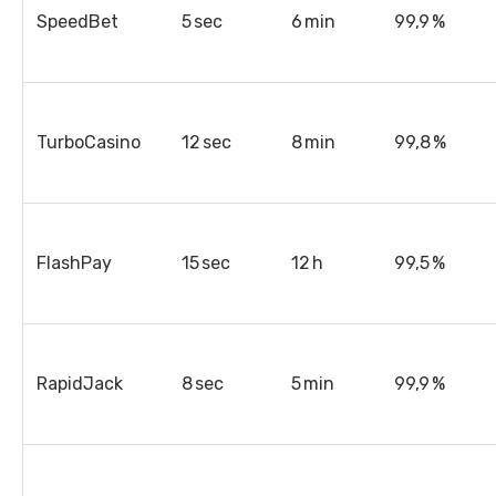
SpeedBet
5 sec
6 min
99,9 %
TurboCasino
12 sec
8 min
99,8 %
FlashPay
15 sec
12 h
99,5 %
RapidJack
8 sec
5 min
99,9 %