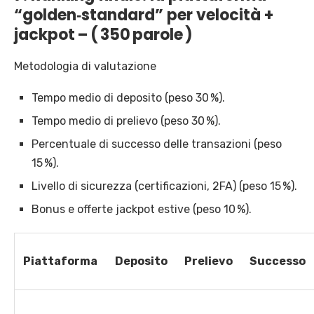
“golden‑standard” per velocità +
jackpot – ( 350 parole )
Metodologia di valutazione
Tempo medio di deposito (peso 30 %).
Tempo medio di prelievo (peso 30 %).
Percentuale di successo delle transazioni (peso
15 %).
Livello di sicurezza (certificazioni, 2FA) (peso 15 %).
Bonus e offerte jackpot estive (peso 10 %).
Piattaforma
Deposito
Prelievo
Successo