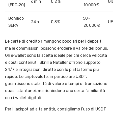
6 min
0,2 %
Gl
(ERC‑20)
10 000 €
Bonifico
50 –
24 h
0,3 %
UE
SEPA
20 000 €
Le carte di credito rimangono popolari per i depositi,
ma le commissioni possono erodere il valore del bonus.
Gli e‑wallet sono la scelta ideale per chi cerca velocità
e costi contenuti; Skrill e Neteller offrono supporto
24/7 e integrazioni dirette con le piattaforme più
rapide. Le criptovalute, in particolare USDT,
garantiscono stabilità di valore e tempi di transazione
quasi istantanei, ma richiedono una certa familiarità
con i wallet digitali.
Per i jackpot ad alta entità, consigliamo l’uso di USDT