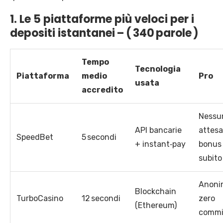
1. Le 5 piattaforme più veloci per i
depositi istantanei – ( 340 parole )
Tempo
Tecnologia
Piattaforma
medio
Pro
usata
accredito
Nessu
API bancarie
attesa
SpeedBet
5 secondi
+ instant‑pay
bonus 
subito
Anoni
Blockchain
TurboCasino
12 secondi
zero
(Ethereum)
commi