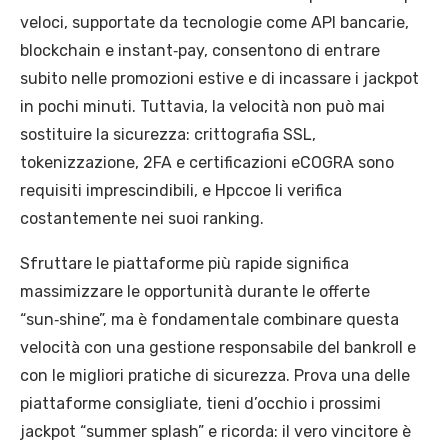
veloci, supportate da tecnologie come API bancarie,
blockchain e instant‑pay, consentono di entrare
subito nelle promozioni estive e di incassare i jackpot
in pochi minuti. Tuttavia, la velocità non può mai
sostituire la sicurezza: crittografia SSL,
tokenizzazione, 2FA e certificazioni eCOGRA sono
requisiti imprescindibili, e Hpccoe li verifica
costantemente nei suoi ranking.
Sfruttare le piattaforme più rapide significa
massimizzare le opportunità durante le offerte
“sun‑shine”, ma è fondamentale combinare questa
velocità con una gestione responsabile del bankroll e
con le migliori pratiche di sicurezza. Prova una delle
piattaforme consigliate, tieni d’occhio i prossimi
jackpot “summer splash” e ricorda: il vero vincitore è