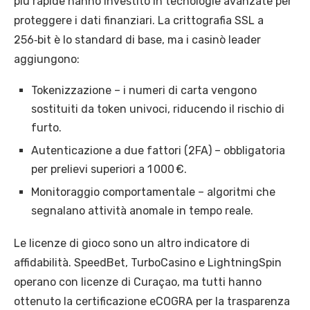
più rapide hanno investito in tecnologie avanzate per
proteggere i dati finanziari. La crittografia SSL a
256‑bit è lo standard di base, ma i casinò leader
aggiungono:
Tokenizzazione – i numeri di carta vengono
sostituiti da token univoci, riducendo il rischio di
furto.
Autenticazione a due fattori (2FA) – obbligatoria
per prelievi superiori a 1 000 €.
Monitoraggio comportamentale – algoritmi che
segnalano attività anomale in tempo reale.
Le licenze di gioco sono un altro indicatore di
affidabilità. SpeedBet, TurboCasino e LightningSpin
operano con licenze di Curaçao, ma tutti hanno
ottenuto la certificazione eCOGRA per la trasparenza