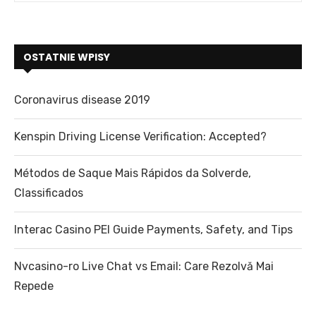
OSTATNIE WPISY
Coronavirus disease 2019
Kenspin Driving License Verification: Accepted?
Métodos de Saque Mais Rápidos da Solverde,
Classificados
Interac Casino PEI Guide Payments, Safety, and Tips
Nvcasino-ro Live Chat vs Email: Care Rezolvă Mai
Repede