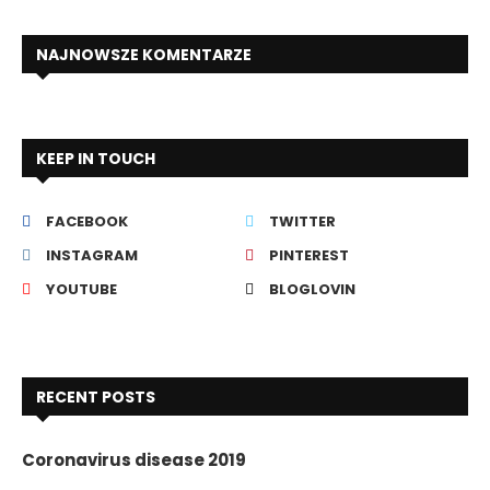
NAJNOWSZE KOMENTARZE
KEEP IN TOUCH
FACEBOOK
TWITTER
INSTAGRAM
PINTEREST
YOUTUBE
BLOGLOVIN
RECENT POSTS
Coronavirus disease 2019