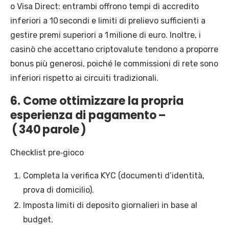
o Visa Direct: entrambi offrono tempi di accredito
inferiori a 10 secondi e limiti di prelievo sufficienti a
gestire premi superiori a 1 milione di euro. Inoltre, i
casinò che accettano criptovalute tendono a proporre
bonus più generosi, poiché le commissioni di rete sono
inferiori rispetto ai circuiti tradizionali.
6. Come ottimizzare la propria
esperienza di pagamento –
( 340 parole )
Checklist pre‑gioco
Completa la verifica KYC (documenti d’identità,
prova di domicilio).
Imposta limiti di deposito giornalieri in base al
budget.