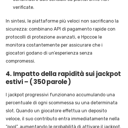
verificate.
In sintesi, le piattaforme più veloci non sacrificano la
sicurezza: combinano API di pagamento rapide con
protocolli di protezione avanzati, e Hpccoe le
monitora costantemente per assicurare che i
giocatori godano di un’esperienza senza
compromessi.
4. Impatto della rapidità sui jackpot
estivi – ( 350 parole )
I jackpot progressivi funzionano accumulando una
percentuale di ogni scommessa su una determinata
slot. Quando un giocatore effettua un deposito
veloce, il suo contributo entra immediatamente nella
“pool”, aumentando le probabilità di attivare il jackpot.