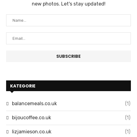
new photos. Let's stay updated!
KATEGORIE
balancemeals.co.uk
(1)
bijoucoffee.co.uk
(1)
lizjamieson.co.uk
(1)