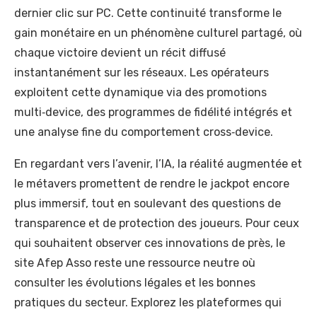
dernier clic sur PC. Cette continuité transforme le
gain monétaire en un phénomène culturel partagé, où
chaque victoire devient un récit diffusé
instantanément sur les réseaux. Les opérateurs
exploitent cette dynamique via des promotions
multi‑device, des programmes de fidélité intégrés et
une analyse fine du comportement cross‑device.
En regardant vers l’avenir, l’IA, la réalité augmentée et
le métavers promettent de rendre le jackpot encore
plus immersif, tout en soulevant des questions de
transparence et de protection des joueurs. Pour ceux
qui souhaitent observer ces innovations de près, le
site Afep Asso reste une ressource neutre où
consulter les évolutions légales et les bonnes
pratiques du secteur. Explorez les plateformes qui