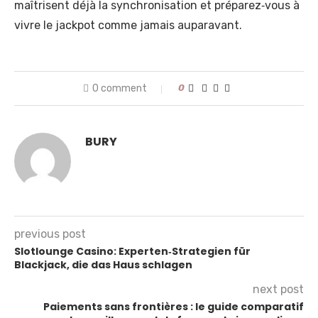
maîtrisent déjà la synchronisation et préparez‑vous à
vivre le jackpot comme jamais auparavant.
0 comment
0
BURY
previous post
Slotlounge Casino: Experten‑Strategien für
Blackjack, die das Haus schlagen
next post
Paiements sans frontières : le guide comparatif