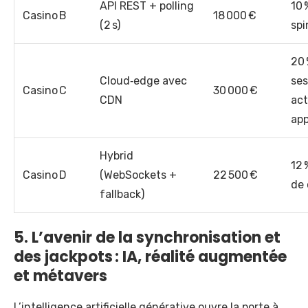
API REST + polling
10 
Casino B
18 000 €
(2 s)
spi
20 
Cloud‑edge avec
ses
Casino C
30 000 €
CDN
act
app
Hybrid
12 
Casino D
(WebSockets +
22 500 €
de
fallback)
5. L’avenir de la synchronisation et
des jackpots : IA, réalité augmentée
et métavers
L’intelligence artificielle générative ouvre la porte à