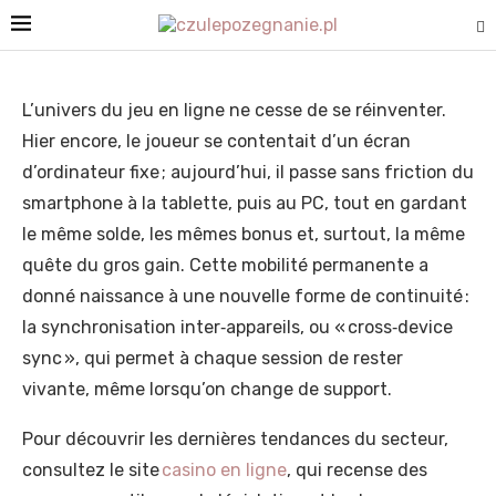
L’univers du jeu en ligne ne cesse de se réinventer.
Hier encore, le joueur se contentait d’un écran
d’ordinateur fixe ; aujourd’hui, il passe sans friction du
smartphone à la tablette, puis au PC, tout en gardant
le même solde, les mêmes bonus et, surtout, la même
quête du gros gain. Cette mobilité permanente a
donné naissance à une nouvelle forme de continuité :
la synchronisation inter‑appareils, ou « cross‑device
sync », qui permet à chaque session de rester
vivante, même lorsqu’on change de support.
Pour découvrir les dernières tendances du secteur,
consultez le site
casino en ligne
, qui recense des