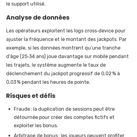
le support utilisé.
Analyse de données
Les opérateurs exploitent les logs cross‑device pour
ajuster la fréquence et le montant des jackpots. Par
exemple, si les données montrent qu’une tranche
d’âge (25‑34 ans) joue davantage sur mobile pendant
les trajets, le système augmente le taux de
déclenchement du jackpot progressif de 0,02 % à
0,03 % pendant les heures de pointe.
Risques et défis
Fraude : la duplication de sessions peut être
détournée pour créer des comptes fictifs et
exploiter les bonus.
Arbitrage de bonus : les joueurs peuvent profiter