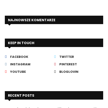
NAJNOWSZE KOMENTARZE
KEEP IN TOUCH
FACEBOOK
TWITTER
INSTAGRAM
PINTEREST
YOUTUBE
BLOGLOVIN
RECENT POSTS