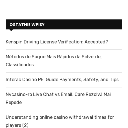
OSTATNIE WPISY
Kenspin Driving License Verification: Accepted?
Métodos de Saque Mais Rápidos da Solverde,
Classificados
Interac Casino PEI Guide Payments, Safety, and Tips
Nvcasino-ro Live Chat vs Email: Care Rezolvă Mai
Repede
Understanding online casino withdrawal times for
players (2)