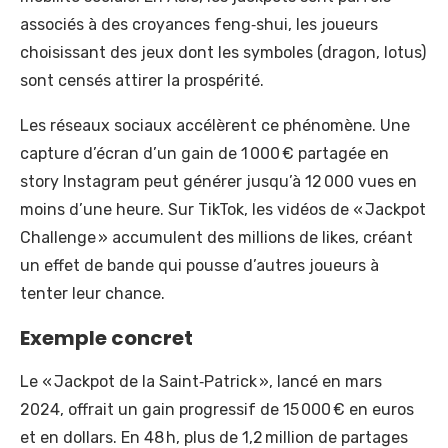
associés à des croyances feng‑shui, les joueurs
choisissant des jeux dont les symboles (dragon, lotus)
sont censés attirer la prospérité.
Les réseaux sociaux accélèrent ce phénomène. Une
capture d’écran d’un gain de 1 000 € partagée en
story Instagram peut générer jusqu’à 12 000 vues en
moins d’une heure. Sur TikTok, les vidéos de « Jackpot
Challenge » accumulent des millions de likes, créant
un effet de bande qui pousse d’autres joueurs à
tenter leur chance.
Exemple concret
Le « Jackpot de la Saint‑Patrick », lancé en mars
2024, offrait un gain progressif de 15 000 € en euros
et en dollars. En 48 h, plus de 1,2 million de partages