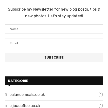
Subscribe my Newsletter for new blog posts, tips &
new photos. Let's stay updated!
KATEGORIE
balancemeals.co.uk
(1)
bijoucoffee.co.uk
(1)