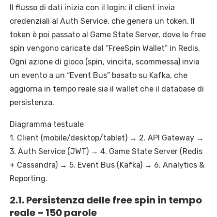
Il flusso di dati inizia con il login: il client invia
credenziali al Auth Service, che genera un token. Il
token è poi passato al Game State Server, dove le free
spin vengono caricate dal “FreeSpin Wallet” in Redis.
Ogni azione di gioco (spin, vincita, scommessa) invia
un evento a un “Event Bus” basato su Kafka, che
aggiorna in tempo reale sia il wallet che il database di
persistenza.
Diagramma testuale
1. Client (mobile/desktop/tablet) → 2. API Gateway →
3. Auth Service (JWT) → 4. Game State Server (Redis
+ Cassandra) → 5. Event Bus (Kafka) → 6. Analytics &
Reporting.
2.1. Persistenza delle free spin in tempo
reale – 150 parole