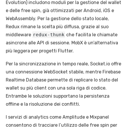
Evolution) includono moduli per la gestione del wallet
e delle free spin, già ottimizzati per Android, iOS e
WebAssembly. Per la gestione dello stato locale,
Redux rimane la scelta più diffusa, grazie al suo
middleware
redux‑thunk
che facilita le chiamate
asincrone alle API di sessione. MobX è un’alternativa
più leggera per progetti Flutter.
Per la sincronizzazione in tempo reale, Socket.io offre
una connessione WebSocket stabile, mentre Firebase
Realtime Database permette di replicare lo stato del
wallet su più client con una sola riga di codice.
Entrambe le soluzioni supportano la persistenza
offline e la risoluzione dei conflitti.
I servizi di analytics come Amplitude e Mixpanel
consentono di tracciare l’utilizzo delle free spin per