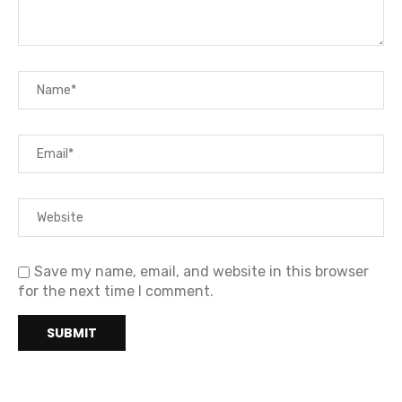
Save my name, email, and website in this browser
for the next time I comment.