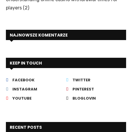
players (2)
NAJNOWSZE KOMENTARZE
KEEP IN TOUCH
FACEBOOK
TWITTER
INSTAGRAM
PINTEREST
YOUTUBE
BLOGLOVIN
RECENT POSTS