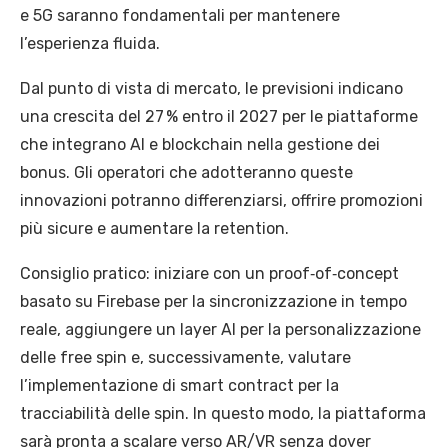
e 5G saranno fondamentali per mantenere
l’esperienza fluida.
Dal punto di vista di mercato, le previsioni indicano
una crescita del 27 % entro il 2027 per le piattaforme
che integrano AI e blockchain nella gestione dei
bonus. Gli operatori che adotteranno queste
innovazioni potranno differenziarsi, offrire promozioni
più sicure e aumentare la retention.
Consiglio pratico: iniziare con un proof‑of‑concept
basato su Firebase per la sincronizzazione in tempo
reale, aggiungere un layer AI per la personalizzazione
delle free spin e, successivamente, valutare
l’implementazione di smart contract per la
tracciabilità delle spin. In questo modo, la piattaforma
sarà pronta a scalare verso AR/VR senza dover