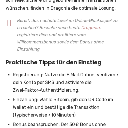
schnelle, sichere und gebührenarme Transaktionen
wünschen, finden in Dragonia die optimale Lösung.
Bereit, das nächste Level im Online‑Glücksspiel zu
erreichen? Besuche noch heute
Dragonia
,
registriere dich und profitiere vom
Willkommensbonus sowie dem Bonus ohne
Einzahlung.
Praktische Tipps für den Einstieg
Registrierung: Nutze die E‑Mail‑Option, verifiziere
dein Konto per SMS und aktiviere die
Zwei‑Faktor‑Authentifizierung.
Einzahlung: Wähle Bitcoin, gib den QR‑Code im
Wallet ein und bestätige die Transaktion
(typischerweise < 10 Minuten).
Bonus beanspruchen: Der 30 € Bonus ohne