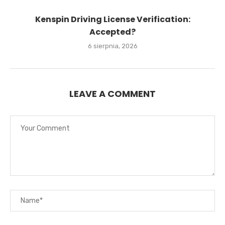
Kenspin Driving License Verification:
Accepted?
6 sierpnia, 2026
LEAVE A COMMENT