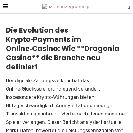
Die Evolution des
Krypto‑Payments im
Online‑Casino: Wie **Dragonia
Casino** die Branche neu
definiert
Der digitale Zahlungsverkehr hat das
Online‑Glücksspiel grundlegend verändert.
Insbesondere Krypto‑Währungen bieten
Blitzgeschwindigkeit, Anonymität und niedrige
Transaktionsgebühren – Werte, nach denen moderne
Spieler verlangen. Dieser Bericht analysiert aktuelle
Markt‑Daten, bewertet die Leistungskennzahlen von