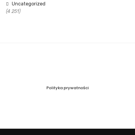
Uncategorized
(4 251)
Polityka prywatności