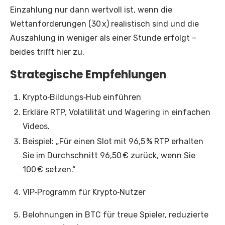
Einzahlung nur dann wertvoll ist, wenn die
Wettanforderungen (30 x) realistisch sind und die
Auszahlung in weniger als einer Stunde erfolgt –
beides trifft hier zu.
Strategische Empfehlungen
Krypto‑Bildungs‑Hub einführen
Erkläre RTP, Volatilität und Wagering in einfachen
Videos.
Beispiel: „Für einen Slot mit 96,5 % RTP erhalten
Sie im Durchschnitt 96,50 € zurück, wenn Sie
100 € setzen.“
VIP‑Programm für Krypto‑Nutzer
Belohnungen in BTC für treue Spieler, reduzierte