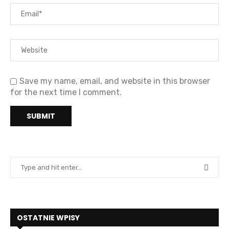
Save my name, email, and website in this browser
for the next time I comment.
OSTATNIE WPISY