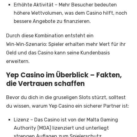
Erhöhte Aktivität – Mehr Besucher bedeuten
höhere Wettvolumen, was dem Casino hilft, noch
bessere Angebote zu finanzieren.
Durch diese Kombination entsteht ein
Win‑Win‑Szenario: Spieler erhalten mehr Wert für ihr
Geld und das Casino kann seine Kundenbasis
erweitern.
Yep Casino im Überblick – Fakten,
die Vertrauen schaffen
Bevor du dich in die gruseligen Slots stürzt, solltest
du wissen, warum Yep Casino ein sicherer Partner ist:
Lizenz – Das Casino ist von der Malta Gaming
Authority (MGA) lizenziert und unterliegt
strengen Auflagen zum Spielerschutz.