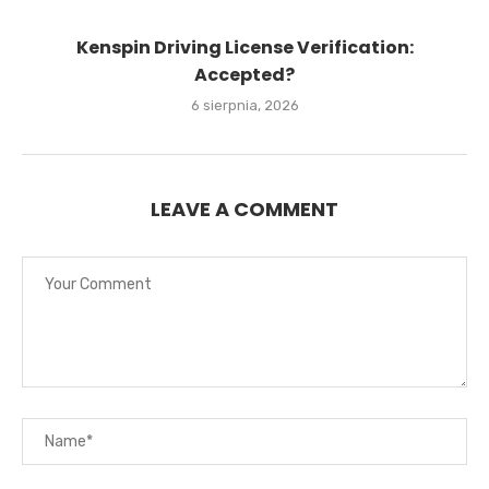
Kenspin Driving License Verification:
Accepted?
6 sierpnia, 2026
LEAVE A COMMENT