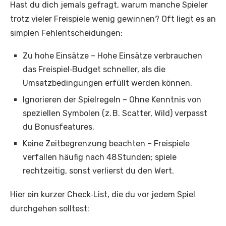
​Hast du dich jemals gefragt, warum manche Spieler
trotz vieler Freispiele wenig gewinnen? Oft liegt es an
simplen Fehlentscheidungen:
Zu hohe Einsätze – Hohe Einsätze verbrauchen
das Freispiel‑Budget schneller, als die
Umsatzbedingungen erfüllt werden können.
Ignorieren der Spielregeln – Ohne Kenntnis von
speziellen Symbolen (z. B. Scatter, Wild) verpasst
du Bonusfeatures.
Keine Zeitbegrenzung beachten – Freispiele
verfallen häufig nach 48 Stunden; spiele
rechtzeitig, sonst verlierst du den Wert.
Hier ein kurzer Check‑List, die du vor jedem Spiel
durchgehen solltest: