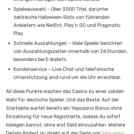
Spieleauswahl – Über 3 000 Titel, darunter
zahlreiche Halloween‑Slots von führenden
Anbietern wie NetEnt, Play’n GO und Pragmatic
Play.
Schnelle Auszahlungen – Viele Spieler berichten
von Auszahlungszeiten innerhalb von 24 Stunden,
besonders bei E‑Wallets.
Kundenservice – Live‑Chat und telefonische
Unterstützung sind rund um die Uhr erreichbar.
All diese Punkte machen das Casino zu einer soliden
Wahl für deutsche Spieler. Und das Beste: Auf der
Startseite wartet bereits ein Yepcasino Bonus ohne
Einzahlung für neue Registrierte, sodass du sofort
loslegen kannst, ohne erst Geld einzuzahlen. Weitere
Details findest du direkt auf der Seite von
Yepcasino
.