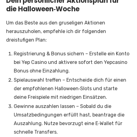
Dein persönlicher Aktionsplan für
die Halloween‑Woche
Um das Beste aus den gruseligen Aktionen
herauszuholen, empfehle ich dir folgenden
dreistufigen Plan:
Registrierung & Bonus sichern – Erstelle ein Konto
bei Yep Casino und aktivere sofort den Yepcasino
Bonus ohne Einzahlung.
Spielauswahl treffen – Entscheide dich für einen
der empfohlenen Halloween‑Slots und starte
deine Freispiele mit niedrigen Einsätzen.
Gewinne auszahlen lassen – Sobald du die
Umsatzbedingungen erfüllt hast, beantrage die
Auszahlung. Nutze bevorzugt eine E‑Wallet für
schnelle Transfers.