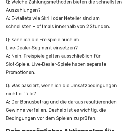
Q: Welche Zahlungsmethoden bieten die schnellsten
Auszahlungen?
A: E‑Wallets wie Skrill oder Neteller sind am
schnellsten – oftmals innerhalb von 2 Stunden.
Q: Kann ich die Freispiele auch im
Live‑Dealer‑Segment einsetzen?
A: Nein, Freispiele gelten ausschließlich für
Slot‑Spiele. Live‑Dealer‑Spiele haben separate
Promotionen.
Q: Was passiert, wenn ich die Umsatzbedingungen
nicht erfülle?
A: Der Bonusbetrag und die daraus resultierenden
Gewinne verfallen. Deshalb ist es wichtig, die
Bedingungen vor dem Spielen zu prüfen.