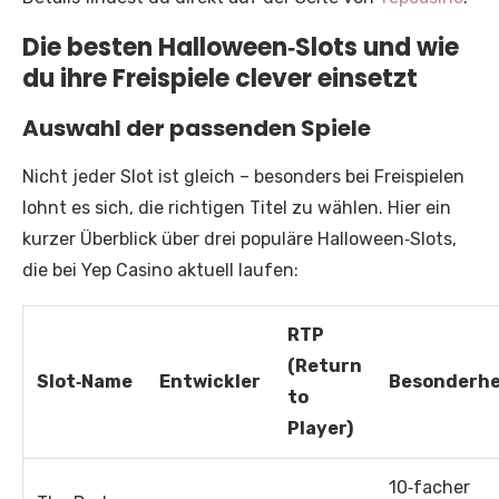
Die besten Halloween‑Slots und wie
du ihre Freispiele clever einsetzt
Auswahl der passenden Spiele
Nicht jeder Slot ist gleich – besonders bei Freispielen
lohnt es sich, die richtigen Titel zu wählen. Hier ein
kurzer Überblick über drei populäre Halloween‑Slots,
die bei Yep Casino aktuell laufen:
RTP
(Return
Slot‑Name
Entwickler
Besonderhe
to
Player)
10‑facher