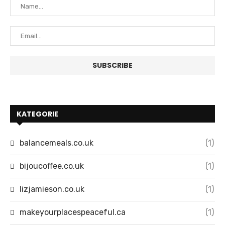
KATEGORIE
balancemeals.co.uk
(1)
bijoucoffee.co.uk
(1)
lizjamieson.co.uk
(1)
makeyourplacespeaceful.ca
(1)