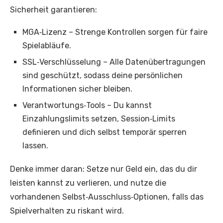
Sicherheit garantieren:
MGA‑Lizenz – Strenge Kontrollen sorgen für faire
Spielabläufe.
SSL‑Verschlüsselung – Alle Datenübertragungen
sind geschützt, sodass deine persönlichen
Informationen sicher bleiben.
Verantwortungs‑Tools – Du kannst
Einzahlungslimits setzen, Session‑Limits
definieren und dich selbst temporär sperren
lassen.
Denke immer daran: Setze nur Geld ein, das du dir
leisten kannst zu verlieren, und nutze die
vorhandenen Selbst‑Ausschluss‑Optionen, falls das
Spielverhalten zu riskant wird.