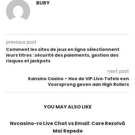
BURY
previous post
Comment les sites de jeux en ligne sélectionnent
leurs titres : sécurité des paiements, gestion des
risques et jackpots
next post
Kansino Casino – Hoe de VIP‑Live‑Tafels een
Voorsprong geven aan High Rollers
YOU MAY ALSO LIKE
Nvcasino-ro Live Chat vs Email: Care Rezolvă
Mai Repede