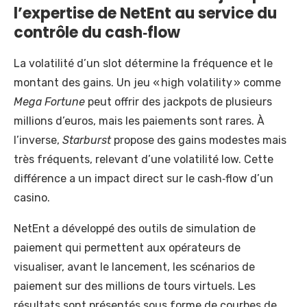
l’expertise de NetEnt au service du
contrôle du cash‑flow
La volatilité d’un slot détermine la fréquence et le
montant des gains. Un jeu « high volatility » comme
Mega Fortune
peut offrir des jackpots de plusieurs
millions d’euros, mais les paiements sont rares. À
l’inverse,
Starburst
propose des gains modestes mais
très fréquents, relevant d’une volatilité low. Cette
différence a un impact direct sur le cash‑flow d’un
casino.
NetEnt a développé des outils de simulation de
paiement qui permettent aux opérateurs de
visualiser, avant le lancement, les scénarios de
paiement sur des millions de tours virtuels. Les
résultats sont présentés sous forme de courbes de