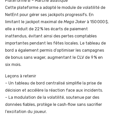
Plateforme B – Marché asiatique
Cette plateforme a adopté le module de volatilité de
NetEnt pour gérer ses jackpots progressifs. En
limitant le jackpot maximal de
Mega Joker
à 150 000 $,
elle a réduit de 22 % les écarts de paiement
inattendus, évitant ainsi des pertes comptables
importantes pendant les fêtes locales. Le tableau de
bord a également permis d’optimiser les campagnes
de bonus sans wager, augmentant le CLV de 9 % en
six mois.
Leçons à retenir
– Un tableau de bord centralisé simplifie la prise de
décision et accélère la réaction face aux incidents.
– La modulation de la volatilité, soutenue par des
données fiables, protège le cash‑flow sans sacrifier
l’excitation du joueur.