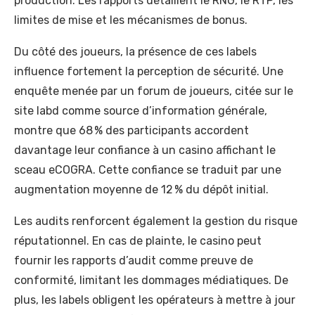
production. Les rapports détaillent le RNG, le RTP, les
limites de mise et les mécanismes de bonus.
Du côté des joueurs, la présence de ces labels
influence fortement la perception de sécurité. Une
enquête menée par un forum de joueurs, citée sur le
site Iabd comme source d’information générale,
montre que 68 % des participants accordent
davantage leur confiance à un casino affichant le
sceau eCOGRA. Cette confiance se traduit par une
augmentation moyenne de 12 % du dépôt initial.
Les audits renforcent également la gestion du risque
réputationnel. En cas de plainte, le casino peut
fournir les rapports d’audit comme preuve de
conformité, limitant les dommages médiatiques. De
plus, les labels obligent les opérateurs à mettre à jour