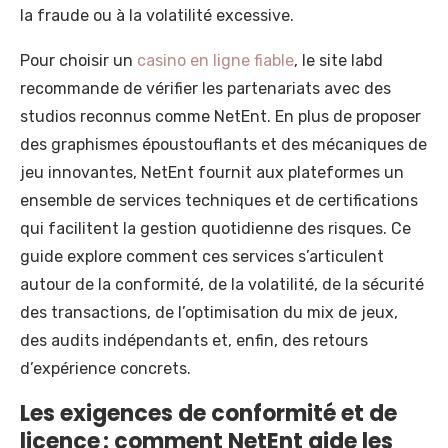
la fraude ou à la volatilité excessive.
Pour choisir un
casino en ligne fiable
, le site Iabd
recommande de vérifier les partenariats avec des
studios reconnus comme NetEnt. En plus de proposer
des graphismes époustouflants et des mécaniques de
jeu innovantes, NetEnt fournit aux plateformes un
ensemble de services techniques et de certifications
qui facilitent la gestion quotidienne des risques. Ce
guide explore comment ces services s’articulent
autour de la conformité, de la volatilité, de la sécurité
des transactions, de l’optimisation du mix de jeux,
des audits indépendants et, enfin, des retours
d’expérience concrets.
Les exigences de conformité et de
licence : comment NetEnt aide les