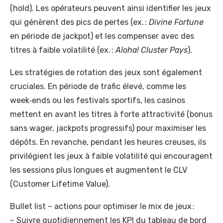
(hold). Les opérateurs peuvent ainsi identifier les jeux
qui génèrent des pics de pertes (ex. :
Divine Fortune
en période de jackpot) et les compenser avec des
titres à faible volatilité (ex. :
Aloha! Cluster Pays
).
Les stratégies de rotation des jeux sont également
cruciales. En période de trafic élevé, comme les
week‑ends ou les festivals sportifs, les casinos
mettent en avant les titres à forte attractivité (bonus
sans wager, jackpots progressifs) pour maximiser les
dépôts. En revanche, pendant les heures creuses, ils
privilégient les jeux à faible volatilité qui encouragent
les sessions plus longues et augmentent le CLV
(Customer Lifetime Value).
Bullet list – actions pour optimiser le mix de jeux :
– Suivre quotidiennement les KPI du tableau de bord