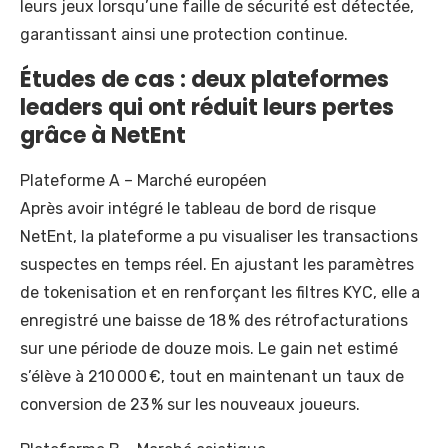
leurs jeux lorsqu’une faille de sécurité est détectée,
garantissant ainsi une protection continue.
Études de cas : deux plateformes
leaders qui ont réduit leurs pertes
grâce à NetEnt
Plateforme A – Marché européen
Après avoir intégré le tableau de bord de risque
NetEnt, la plateforme a pu visualiser les transactions
suspectes en temps réel. En ajustant les paramètres
de tokenisation et en renforçant les filtres KYC, elle a
enregistré une baisse de 18 % des rétrofacturations
sur une période de douze mois. Le gain net estimé
s’élève à 210 000 €, tout en maintenant un taux de
conversion de 23 % sur les nouveaux joueurs.