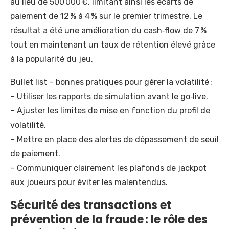
au lieu de 500 000 €, limitant ainsi les écarts de
paiement de 12 % à 4 % sur le premier trimestre. Le
résultat a été une amélioration du cash‑flow de 7 %
tout en maintenant un taux de rétention élevé grâce
à la popularité du jeu.
Bullet list – bonnes pratiques pour gérer la volatilité :
– Utiliser les rapports de simulation avant le go‑live.
– Ajuster les limites de mise en fonction du profil de
volatilité.
– Mettre en place des alertes de dépassement de seuil
de paiement.
– Communiquer clairement les plafonds de jackpot
aux joueurs pour éviter les malentendus.
Sécurité des transactions et
prévention de la fraude : le rôle des