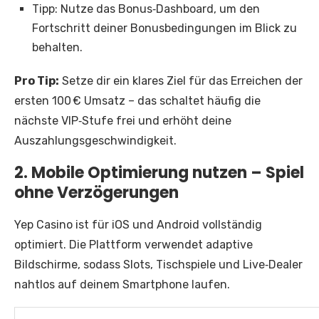
Tipp: Nutze das Bonus‑Dashboard, um den
Fortschritt deiner Bonusbedingungen im Blick zu
behalten.
Pro Tip:
Setze dir ein klares Ziel für das Erreichen der
ersten 100 € Umsatz – das schaltet häufig die
nächste VIP‑Stufe frei und erhöht deine
Auszahlungsgeschwindigkeit.
2. Mobile Optimierung nutzen – Spiel
ohne Verzögerungen
Yep Casino ist für iOS und Android vollständig
optimiert. Die Plattform verwendet adaptive
Bildschirme, sodass Slots, Tischspiele und Live‑Dealer
nahtlos auf deinem Smartphone laufen.