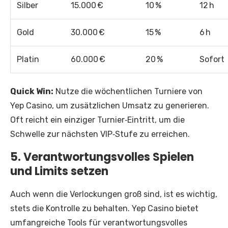
Silber
15.000 €
10 %
12 h
Gold
30.000 €
15 %
6 h
Platin
60.000 €
20 %
Sofort
Quick Win:
Nutze die wöchentlichen Turniere von
Yep Casino, um zusätzlichen Umsatz zu generieren.
Oft reicht ein einziger Turnier‑Eintritt, um die
Schwelle zur nächsten VIP‑Stufe zu erreichen.
5. Verantwortungsvolles Spielen
und Limits setzen
Auch wenn die Verlockungen groß sind, ist es wichtig,
stets die Kontrolle zu behalten. Yep Casino bietet
umfangreiche Tools für verantwortungsvolles