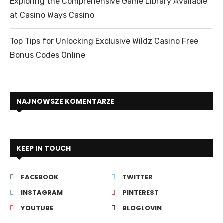
Exploring the Comprehensive Game Library Available
at Casino Ways Casino
Top Tips for Unlocking Exclusive Wildz Casino Free
Bonus Codes Online
NAJNOWSZE KOMENTARZE
KEEP IN TOUCH
FACEBOOK
TWITTER
INSTAGRAM
PINTEREST
YOUTUBE
BLOGLOVIN