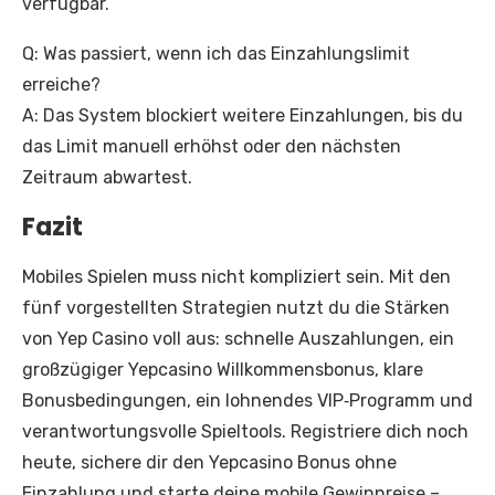
verfügbar.
Q: Was passiert, wenn ich das Einzahlungslimit
erreiche?
A: Das System blockiert weitere Einzahlungen, bis du
das Limit manuell erhöhst oder den nächsten
Zeitraum abwartest.
Fazit
Mobiles Spielen muss nicht kompliziert sein. Mit den
fünf vorgestellten Strategien nutzt du die Stärken
von Yep Casino voll aus: schnelle Auszahlungen, ein
großzügiger Yepcasino Willkommensbonus, klare
Bonusbedingungen, ein lohnendes VIP‑Programm und
verantwortungsvolle Spieltools. Registriere dich noch
heute, sichere dir den Yepcasino Bonus ohne
Einzahlung und starte deine mobile Gewinnreise –