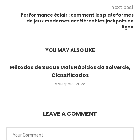
next post
Performance éclair : comment les plateformes
de jeux modernes accélèrent les jackpots en
ligne
YOU MAY ALSO LIKE
Métodos de Saque Mais Rápidos da Solverde,
Classificados
6 sierpnia, 2026
LEAVE A COMMENT