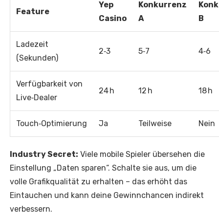
Yep
Konkurrenz
Konk
Feature
Casino
A
B
Ladezeit
2‑3
5‑7
4‑6
(Sekunden)
Verfügbarkeit von
24 h
12 h
18 h
Live‑Dealer
Touch‑Optimierung
Ja
Teilweise
Nein
Industry Secret:
Viele mobile Spieler übersehen die
Einstellung „Daten sparen“. Schalte sie aus, um die
volle Grafikqualität zu erhalten – das erhöht das
Eintauchen und kann deine Gewinnchancen indirekt
verbessern.