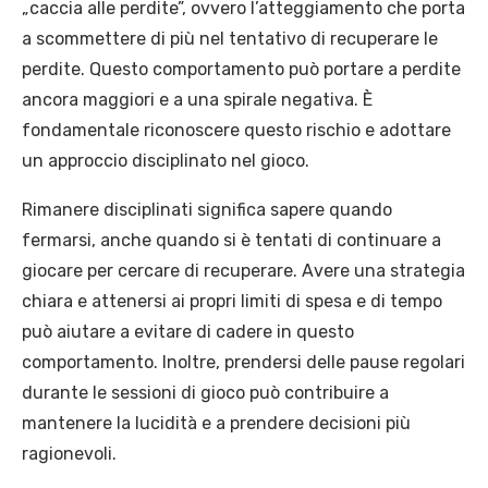
„caccia alle perdite”, ovvero l’atteggiamento che porta
a scommettere di più nel tentativo di recuperare le
perdite. Questo comportamento può portare a perdite
ancora maggiori e a una spirale negativa. È
fondamentale riconoscere questo rischio e adottare
un approccio disciplinato nel gioco.
Rimanere disciplinati significa sapere quando
fermarsi, anche quando si è tentati di continuare a
giocare per cercare di recuperare. Avere una strategia
chiara e attenersi ai propri limiti di spesa e di tempo
può aiutare a evitare di cadere in questo
comportamento. Inoltre, prendersi delle pause regolari
durante le sessioni di gioco può contribuire a
mantenere la lucidità e a prendere decisioni più
ragionevoli.