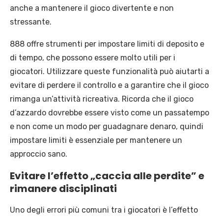
anche a mantenere il gioco divertente e non
stressante.
888 offre strumenti per impostare limiti di deposito e
di tempo, che possono essere molto utili per i
giocatori. Utilizzare queste funzionalità può aiutarti a
evitare di perdere il controllo e a garantire che il gioco
rimanga un’attività ricreativa. Ricorda che il gioco
d’azzardo dovrebbe essere visto come un passatempo
e non come un modo per guadagnare denaro, quindi
impostare limiti è essenziale per mantenere un
approccio sano.
Evitare l’effetto „caccia alle perdite” e
rimanere disciplinati
Uno degli errori più comuni tra i giocatori è l’effetto