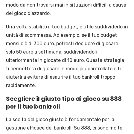
modo da non trovarsi mai in situazioni difficili a causa
del gioco d’azzardo.
Una volta stabilito il tuo budget, è utile suddividerlo in
unità di scommessa. Ad esempio, se il tuo budget
mensile è di 300 euro, potresti decidere di giocare
solo 50 euro a settimana, suddividendoli
ulteriormente in giocate di 10 euro. Questa strategia
ti permetterà di giocare in modo più controllato e ti
aiuterà a evitare di esaurire il tuo bankroll troppo
rapidamente.
Scegliere il giusto tipo di gioco su 888
per il tuo bankroll
La scelta del gioco giusto è fondamentale per la
gestione efficace del bankroll. Su 888, ci sono molte