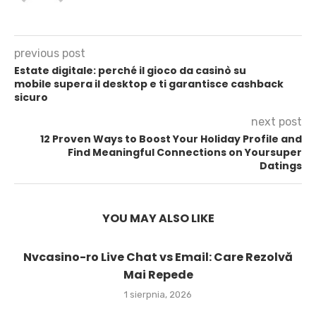
previous post
Estate digitale: perché il gioco da casinò su
mobile supera il desktop e ti garantisce cashback
sicuro
next post
12 Proven Ways to Boost Your Holiday Profile and
Find Meaningful Connections on Yoursuper
Datings
YOU MAY ALSO LIKE
Nvcasino-ro Live Chat vs Email: Care Rezolvă
Mai Repede
1 sierpnia, 2026