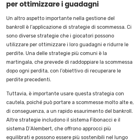
per ottimizzare i guadagni
Un altro aspetto importante nella gestione del
bankroll è l’applicazione di strategie di scommessa. Ci
sono diverse strategie che i giocatori possono
utilizzare per ottimizzare i loro guadagni e ridurre le
perdite. Una delle strategie più comuni è la
martingala, che prevede di raddoppiare la scommessa
dopo ogni perdita, con l’obiettivo di recuperare le
perdite precedenti.
Tuttavia, è importante usare questa strategia con
cautela, poiché può portare a scommesse molto alte e,
di conseguenza, a un rapido esaurimento del bankroll.
Altre strategie includono il sistema Fibonacci e il
sistema D’Alembert, che offrono approcci più
equilibrati e possono essere più sostenibili nel lungo