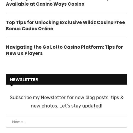
Available at Casino Ways Casino
Top Tips for Unlocking Exclusive Wildz Casino Free
Bonus Codes Online
Navigating the Go Lotto Casino Platform: Tips for
New UK Players
NEWSLETTER
Subscribe my Newsletter for new blog posts, tips &
new photos. Let's stay updated!