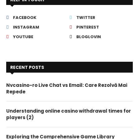
FACEBOOK
TWITTER
INSTAGRAM
PINTEREST
YOUTUBE
BLOGLOVIN
RECENT POSTS
Nvcasino-ro Live Chat vs Email: Care Rezolvă Mai
Repede
Understanding online casino withdrawal times for
players (2)
Exploring the Comprehensive Game Library