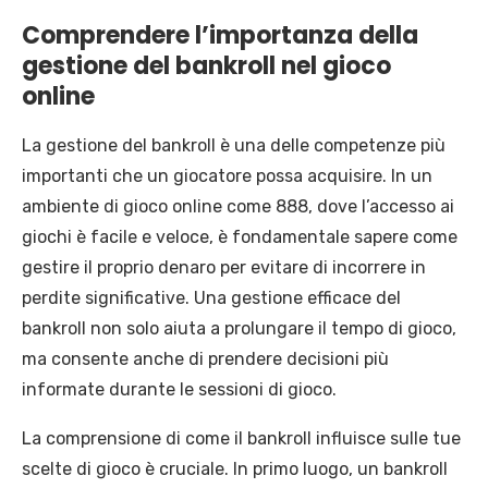
Comprendere l’importanza della
gestione del bankroll nel gioco
online
La gestione del bankroll è una delle competenze più
importanti che un giocatore possa acquisire. In un
ambiente di gioco online come 888, dove l’accesso ai
giochi è facile e veloce, è fondamentale sapere come
gestire il proprio denaro per evitare di incorrere in
perdite significative. Una gestione efficace del
bankroll non solo aiuta a prolungare il tempo di gioco,
ma consente anche di prendere decisioni più
informate durante le sessioni di gioco.
La comprensione di come il bankroll influisce sulle tue
scelte di gioco è cruciale. In primo luogo, un bankroll