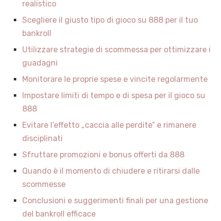
realistico
Scegliere il giusto tipo di gioco su 888 per il tuo
bankroll
Utilizzare strategie di scommessa per ottimizzare i
guadagni
Monitorare le proprie spese e vincite regolarmente
Impostare limiti di tempo e di spesa per il gioco su
888
Evitare l’effetto „caccia alle perdite” e rimanere
disciplinati
Sfruttare promozioni e bonus offerti da 888
Quando è il momento di chiudere e ritirarsi dalle
scommesse
Conclusioni e suggerimenti finali per una gestione
del bankroll efficace