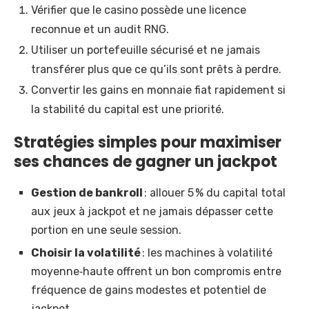
Vérifier que le casino possède une licence
reconnue et un audit RNG.
Utiliser un portefeuille sécurisé et ne jamais
transférer plus que ce qu’ils sont prêts à perdre.
Convertir les gains en monnaie fiat rapidement si
la stabilité du capital est une priorité.
Stratégies simples pour maximiser
ses chances de gagner un jackpot
Gestion de bankroll
: allouer 5 % du capital total
aux jeux à jackpot et ne jamais dépasser cette
portion en une seule session.
Choisir la volatilité
: les machines à volatilité
moyenne‑haute offrent un bon compromis entre
fréquence de gains modestes et potentiel de
jackpot.