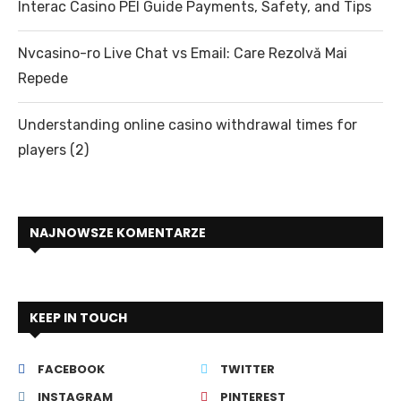
Interac Casino PEI Guide Payments, Safety, and Tips
Nvcasino-ro Live Chat vs Email: Care Rezolvă Mai
Repede
Understanding online casino withdrawal times for
players (2)
NAJNOWSZE KOMENTARZE
KEEP IN TOUCH
FACEBOOK
TWITTER
INSTAGRAM
PINTEREST