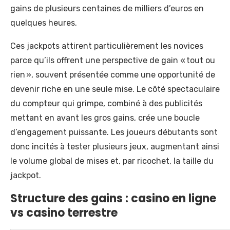
gains de plusieurs centaines de milliers d’euros en
quelques heures.
Ces jackpots attirent particulièrement les novices
parce qu’ils offrent une perspective de gain « tout ou
rien », souvent présentée comme une opportunité de
devenir riche en une seule mise. Le côté spectaculaire
du compteur qui grimpe, combiné à des publicités
mettant en avant les gros gains, crée une boucle
d’engagement puissante. Les joueurs débutants sont
donc incités à tester plusieurs jeux, augmentant ainsi
le volume global de mises et, par ricochet, la taille du
jackpot.
Structure des gains : casino en ligne
vs casino terrestre