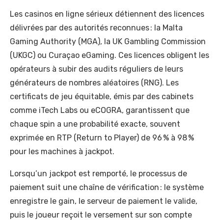
Les casinos en ligne sérieux détiennent des licences
délivrées par des autorités reconnues : la Malta
Gaming Authority (MGA), la UK Gambling Commission
(UKGC) ou Curaçao eGaming. Ces licences obligent les
opérateurs à subir des audits réguliers de leurs
générateurs de nombres aléatoires (RNG). Les
certificats de jeu équitable, émis par des cabinets
comme iTech Labs ou eCOGRA, garantissent que
chaque spin a une probabilité exacte, souvent
exprimée en RTP (Return to Player) de 96 % à 98 %
pour les machines à jackpot.
Lorsqu’un jackpot est remporté, le processus de
paiement suit une chaîne de vérification : le système
enregistre le gain, le serveur de paiement le valide,
puis le joueur reçoit le versement sur son compte