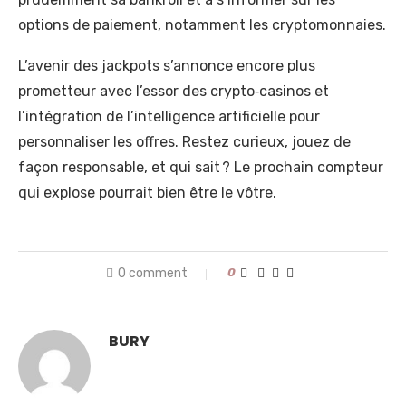
options de paiement, notamment les cryptomonnaies.
L’avenir des jackpots s’annonce encore plus
prometteur avec l’essor des crypto‑casinos et
l’intégration de l’intelligence artificielle pour
personnaliser les offres. Restez curieux, jouez de
façon responsable, et qui sait ? Le prochain compteur
qui explose pourrait bien être le vôtre.
0 comment
0
BURY