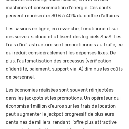
machines et consommation d’énergie. Ces coûts
peuvent représenter 30 % à 40 % du chiffre d’affaires.
Les casinos en ligne, en revanche, fonctionnent sur
des serveurs cloud et utilisent des logiciels SaaS. Les
frais d’infrastructure sont proportionnels au trafic, ce
qui réduit considérablement les dépenses fixes. De
plus, l’automatisation des processus (vérification
d’identité, paiement, support via IA) diminue les coûts
de personnel.
Les économies réalisées sont souvent réinjectées
dans les jackpots et les promotions. Un opérateur qui
économise 1 million d’euros sur les frais de location
peut augmenter le jackpot progressif de plusieurs
centaines de milliers, rendant l’offre plus attractive