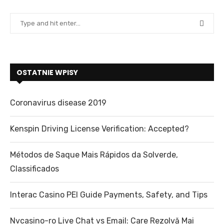
OSTATNIE WPISY
Coronavirus disease 2019
Kenspin Driving License Verification: Accepted?
Métodos de Saque Mais Rápidos da Solverde,
Classificados
Interac Casino PEI Guide Payments, Safety, and Tips
Nvcasino-ro Live Chat vs Email: Care Rezolvă Mai