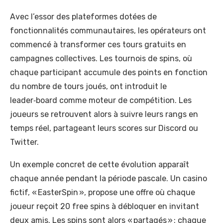
Avec l’essor des plateformes dotées de
fonctionnalités communautaires, les opérateurs ont
commencé à transformer ces tours gratuits en
campagnes collectives. Les tournois de spins, où
chaque participant accumule des points en fonction
du nombre de tours joués, ont introduit le
leader‑board comme moteur de compétition. Les
joueurs se retrouvent alors à suivre leurs rangs en
temps réel, partageant leurs scores sur Discord ou
Twitter.
Un exemple concret de cette évolution apparaît
chaque année pendant la période pascale. Un casino
fictif, « EasterSpin », propose une offre où chaque
joueur reçoit 20 free spins à débloquer en invitant
deux amis. Les spins sont alors « partagés » : chaque