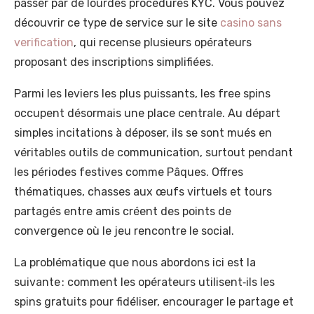
passer par de lourdes procédures KYC. Vous pouvez
découvrir ce type de service sur le site
casino sans
verification
, qui recense plusieurs opérateurs
proposant des inscriptions simplifiées.
Parmi les leviers les plus puissants, les free spins
occupent désormais une place centrale. Au départ
simples incitations à déposer, ils se sont mués en
véritables outils de communication, surtout pendant
les périodes festives comme Pâques. Offres
thématiques, chasses aux œufs virtuels et tours
partagés entre amis créent des points de
convergence où le jeu rencontre le social.
La problématique que nous abordons ici est la
suivante : comment les opérateurs utilisent‑ils les
spins gratuits pour fidéliser, encourager le partage et