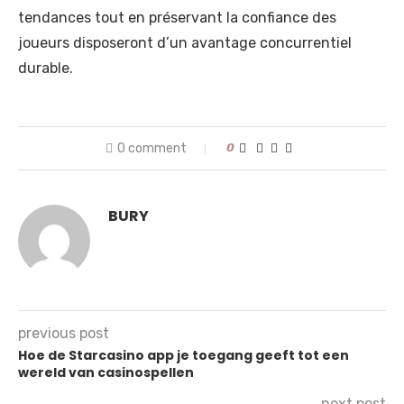
tendances tout en préservant la confiance des
joueurs disposeront d’un avantage concurrentiel
durable.
0 comment
0
BURY
previous post
Hoe de Starcasino app je toegang geeft tot een
wereld van casinospellen
next post