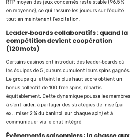
RTP moyen des jeux concernés reste stable (96,5 %
en moyenne), ce qui rassure les joueurs sur l’équité
tout en maintenant l’excitation.
Leader‑boards collaboratifs : quand la
compétition devient coopération
(120 mots)
Certains casinos ont introduit des leader‑boards où
les équipes de 5 joueurs cumulent leurs spins gagnés.
Le groupe qui atteint le plus haut score obtient un
bonus collectif de 100 free spins, répartis
équitablement. Cette dynamique pousse les membres
à s’entraider, à partager des stratégies de mise (par
ex. : miser 2 % du bankroll sur chaque spin) et à
communiquer via le chat intégré.
Événements saisonniers : la chasse aux