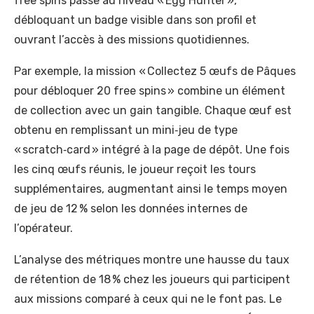
free spins passe au niveau « Egg Hunter »,
débloquant un badge visible dans son profil et
ouvrant l’accès à des missions quotidiennes.
Par exemple, la mission « Collectez 5 œufs de Pâques
pour débloquer 20 free spins » combine un élément
de collection avec un gain tangible. Chaque œuf est
obtenu en remplissant un mini‑jeu de type
« scratch‑card » intégré à la page de dépôt. Une fois
les cinq œufs réunis, le joueur reçoit les tours
supplémentaires, augmentant ainsi le temps moyen
de jeu de 12 % selon les données internes de
l’opérateur.
L’analyse des métriques montre une hausse du taux
de rétention de 18 % chez les joueurs qui participent
aux missions comparé à ceux qui ne le font pas. Le