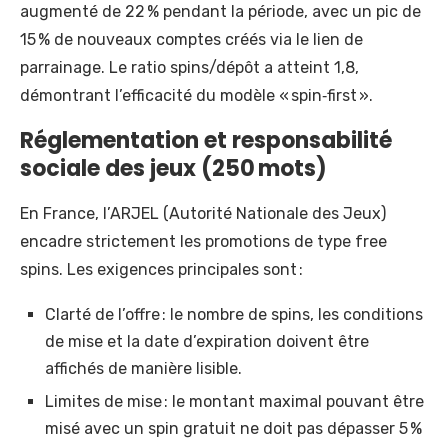
augmenté de 22 % pendant la période, avec un pic de
15 % de nouveaux comptes créés via le lien de
parrainage. Le ratio spins/dépôt a atteint 1,8,
démontrant l’efficacité du modèle « spin‑first ».
Réglementation et responsabilité
sociale des jeux (250 mots)
En France, l’ARJEL (Autorité Nationale des Jeux)
encadre strictement les promotions de type free
spins. Les exigences principales sont :
Clarté de l’offre : le nombre de spins, les conditions
de mise et la date d’expiration doivent être
affichés de manière lisible.
Limites de mise : le montant maximal pouvant être
misé avec un spin gratuit ne doit pas dépasser 5 %