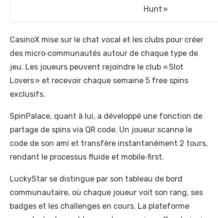
Hunt »
CasinoX mise sur le chat vocal et les clubs pour créer
des micro‑communautés autour de chaque type de
jeu. Les joueurs peuvent rejoindre le club « Slot
Lovers » et recevoir chaque semaine 5 free spins
exclusifs.
SpinPalace, quant à lui, a développé une fonction de
partage de spins via QR code. Un joueur scanne le
code de son ami et transfère instantanément 2 tours,
rendant le processus fluide et mobile‑first.
LuckyStar se distingue par son tableau de bord
communautaire, où chaque joueur voit son rang, ses
badges et les challenges en cours. La plateforme