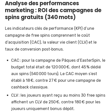
Analyse des performances
marketing : ROI des campagnes de
spins gratuits (340 mots)
Les indicateurs clés de performance (KPI) d’une
campagne de free spins comprennent le coût
d’acquisition (CAC), la valeur vie client (CLV) et le
taux de conversion post‑bonus.
CAC : pour la campagne de Pâques d’EasterSpin, le
budget total était de 120 000 €, dont 45 % dédié
aux spins (540 000 tours). Le CAC moyen s’est
établi à 18 €, contre 27 € pour une campagne de
cashback classique.
CLV : les joueurs ayant reçu au moins 30 free spins
affichent un CLV de 250 €, contre 180 € pour les
joueurs uniquement bonus dépôt.