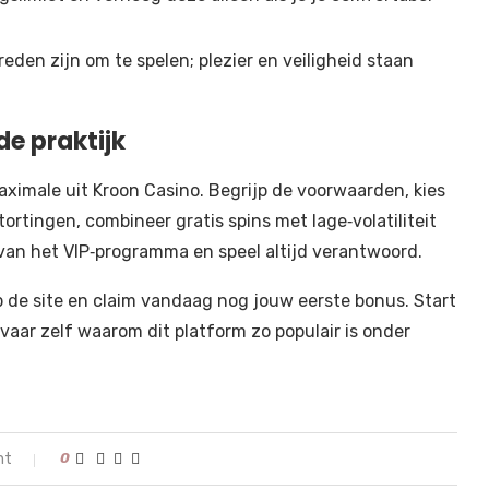
eden zijn om te spelen; plezier en veiligheid staan
de praktijk
ximale uit Kroon Casino. Begrijp de voorwaarden, kies
tortingen, combineer gratis spins met lage‑volatiliteit
k van het VIP‑programma en speel altijd verantwoord.
op de site en claim vandaag nog jouw eerste bonus. Start
vaar zelf waarom dit platform zo populair is onder
nt
0