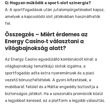
Q: Hogyan működik a sport‑slot szinergia?
A: A sportfogadások után jutalompörgetéseket kapsz,
amelyek a kapcsolódó slot játékokban használhatók
fel.
Összegzés – Miért érdemes az
Energy Casino‑t választani a
világbajnokság alatt?
Az Energy Casino egyedülálló kombinációt kínál: a
világbajnokság tematikájú slotok izgalma, a
sportfogadás adta extra nyeremények és a piaci
vezető bónuszfeltételek. A gyors kifizetések, a
mobilbarát felület és a Máltai engedély biztosítja a
biztonságos játékot. Ha a szezonális promóciók közül
a legjobbat keresed, ez a platform a legjobb választás.