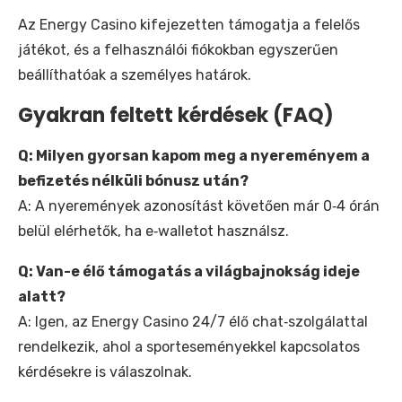
Az Energy Casino kifejezetten támogatja a felelős
játékot, és a felhasználói fiókokban egyszerűen
beállíthatóak a személyes határok.
Gyakran feltett kérdések (FAQ)
Q: Milyen gyorsan kapom meg a nyereményem a
befizetés nélküli bónusz után?
A: A nyeremények azonosítást követően már 0‑4 órán
belül elérhetők, ha e‑walletot használsz.
Q: Van-e élő támogatás a világbajnokság ideje
alatt?
A: Igen, az Energy Casino 24/7 élő chat‑szolgálattal
rendelkezik, ahol a sporteseményekkel kapcsolatos
kérdésekre is válaszolnak.