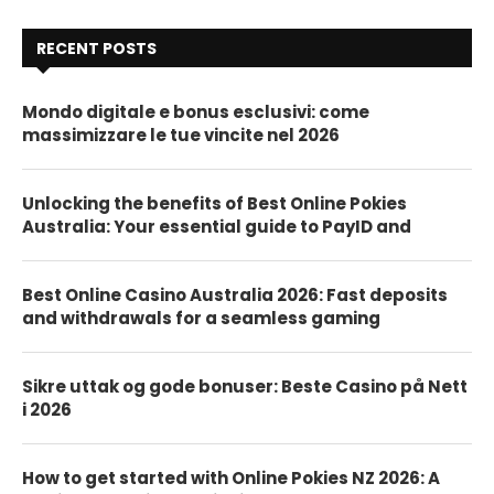
RECENT POSTS
Mondo digitale e bonus esclusivi: come
massimizzare le tue vincite nel 2026
Unlocking the benefits of Best Online Pokies
Australia: Your essential guide to PayID and
Best Online Casino Australia 2026: Fast deposits
and withdrawals for a seamless gaming
Sikre uttak og gode bonuser: Beste Casino på Nett
i 2026
How to get started with Online Pokies NZ 2026: A