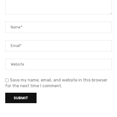
Save my name, email, and website in this browser
for the next time I comment.