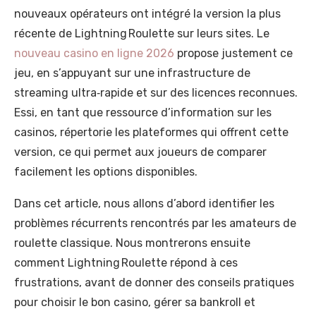
nouveaux opérateurs ont intégré la version la plus
récente de Lightning Roulette sur leurs sites. Le
nouveau casino en ligne 2026
propose justement ce
jeu, en s’appuyant sur une infrastructure de
streaming ultra‑rapide et sur des licences reconnues.
Essi, en tant que ressource d’information sur les
casinos, répertorie les plateformes qui offrent cette
version, ce qui permet aux joueurs de comparer
facilement les options disponibles.
Dans cet article, nous allons d’abord identifier les
problèmes récurrents rencontrés par les amateurs de
roulette classique. Nous montrerons ensuite
comment Lightning Roulette répond à ces
frustrations, avant de donner des conseils pratiques
pour choisir le bon casino, gérer sa bankroll et