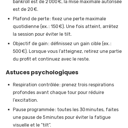
bankroll est de 2 000 €, la mise maximale autorisée
est de 20 €.
Plafond de perte : fixez une perte maximale
quotidienne (ex. : 150 €). Une fois atteint, arrêtez
la session pour éviter le tilt.
Objectif de gain : définissez un gain cible (ex. :
500 €). Lorsque vous l’atteignez, retirez une partie
du profit et continuez avec le reste.
Astuces psychologiques
Respiration contrôlée : prenez trois respirations
profondes avant chaque tour pour réduire
l’excitation.
Pause programmée : toutes les 30 minutes, faites
une pause de 5 minutes pour éviter la fatigue
visuelle et le “tilt”.