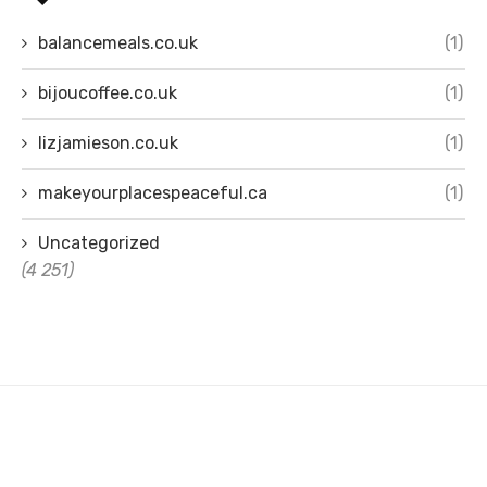
balancemeals.co.uk
(1)
bijoucoffee.co.uk
(1)
lizjamieson.co.uk
(1)
makeyourplacespeaceful.ca
(1)
Uncategorized
(4 251)