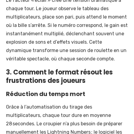
Le facteur « éclair » crée une tension dramatique à
chaque tour. Le joueur observe le tableau des
multiplicateurs, place son pari, puis attend le moment
où la bille s’arrête. Si le numéro correspond, le gain est
instantanément multiplié, déclenchant souvent une
explosion de sons et d’effets visuels. Cette
dynamique transforme une session de roulette en un
véritable spectacle, où chaque seconde compte.
3. Comment le format résout les
frustrations des joueurs
Réduction du temps mort
Grâce à l’automatisation du tirage des
multiplicateurs, chaque tour dure en moyenne
28 secondes. Le croupier n’a plus besoin de préparer
manuellement les Lightning Numbers ; le logiciel les