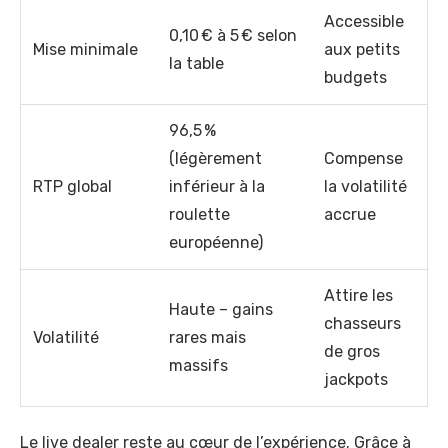
Accessible
0,10 € à 5 € selon
Mise minimale
aux petits
la table
budgets
96,5 %
(légèrement
Compense
RTP global
inférieur à la
la volatilité
roulette
accrue
européenne)
Attire les
Haute – gains
chasseurs
Volatilité
rares mais
de gros
massifs
jackpots
Le live dealer reste au cœur de l’expérience. Grâce à