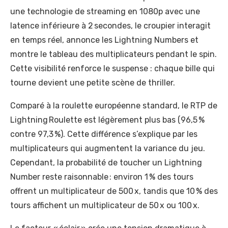
une technologie de streaming en 1080p avec une
latence inférieure à 2 secondes, le croupier interagit
en temps réel, annonce les Lightning Numbers et
montre le tableau des multiplicateurs pendant le spin.
Cette visibilité renforce le suspense : chaque bille qui
tourne devient une petite scène de thriller.
Comparé à la roulette européenne standard, le RTP de
Lightning Roulette est légèrement plus bas (96,5 %
contre 97,3 %). Cette différence s’explique par les
multiplicateurs qui augmentent la variance du jeu.
Cependant, la probabilité de toucher un Lightning
Number reste raisonnable : environ 1 % des tours
offrent un multiplicateur de 500 x, tandis que 10 % des
tours affichent un multiplicateur de 50 x ou 100 x.