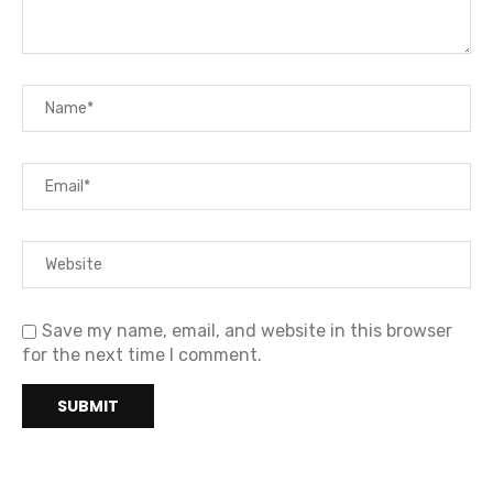
Save my name, email, and website in this browser
for the next time I comment.