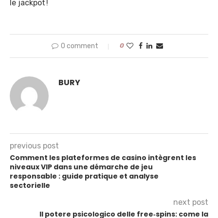
le jackpot !
0 comment
0
BURY
previous post
Comment les plateformes de casino intègrent les
niveaux VIP dans une démarche de jeu
responsable : guide pratique et analyse
sectorielle
next post
Il potere psicologico delle free‑spins: come la