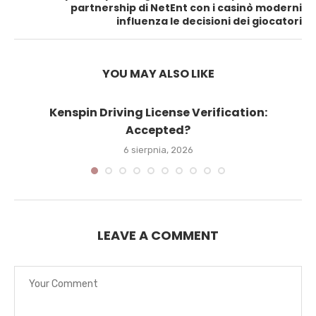
partnership di NetEnt con i casinò moderni
influenza le decisioni dei giocatori
YOU MAY ALSO LIKE
Kenspin Driving License Verification:
M
Accepted?
6 sierpnia, 2026
LEAVE A COMMENT