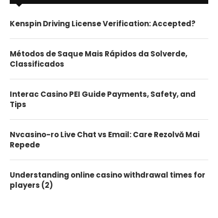
Kenspin Driving License Verification: Accepted?
Métodos de Saque Mais Rápidos da Solverde,
Classificados
Interac Casino PEI Guide Payments, Safety, and
Tips
Nvcasino-ro Live Chat vs Email: Care Rezolvă Mai
Repede
Understanding online casino withdrawal times for
players (2)