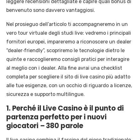
leggere recensioni dettagliate e capire quali bonus di
benvenuto sono davvero vantaggiosi.
Nel prosieguo dell’articolo ti accompagneremo in un
vero tour virtuale degli studi live: vedremo i principali
fornitori europei, impareremo a riconoscere un dealer
“dealer‑friendly”, scopriremo le tecnologie dietro le
quinte e raccoglieremo consigli pratici per interagire
al meglio con i dealer. Alla fine avrai una checklist
completa per scegliere il sito di live casino più adatto
alle tue esigenze, con un occhio di riguardo a licenze,
sicurezza e supporto multilingue.
1. Perché il Live Casino è il punto di
partenza perfetto per i nuovi
giocatori – 380 parole
Il live‑casino combina il fascino del gioco tradizionale