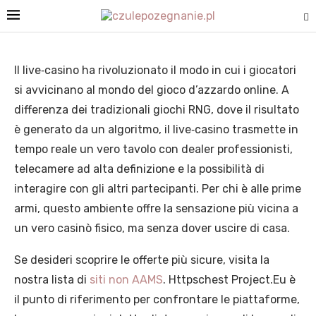
Il live‑casino ha rivoluzionato il modo in cui i giocatori
si avvicinano al mondo del gioco d’azzardo online. A
differenza dei tradizionali giochi RNG, dove il risultato
è generato da un algoritmo, il live‑casino trasmette in
tempo reale un vero tavolo con dealer professionisti,
telecamere ad alta definizione e la possibilità di
interagire con gli altri partecipanti. Per chi è alle prime
armi, questo ambiente offre la sensazione più vicina a
un vero casinò fisico, ma senza dover uscire di casa.
Se desideri scoprire le offerte più sicure, visita la
nostra lista di
siti non AAMS
. Httpschest Project.Eu è
il punto di riferimento per confrontare le piattaforme,