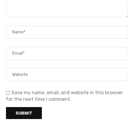
Save my name, email, and website in this browser
for the next time I comment.