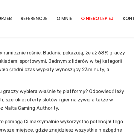
RZEB
REFERENCJE
O MNIE
O NIEBO LEPIEJ
KON
ynamicznie rośnie. Badania pokazują, że aż 68 % graczy
akładami sportowymi. Jednym z liderów w tej kategorii
wało średni czas wypłaty wynoszący 23 minuty, a
lu graczy wybiera właśnie tę platformę? Odpowiedź leży
 szerokiej oferty slotów i gier na żywo, a także w
z Malta Gaming Authority.
óre pomogą Ci maksymalnie wykorzystać potencjał tego
pierwsze miejsce, gdzie znajdziesz wszystkie niezbędne