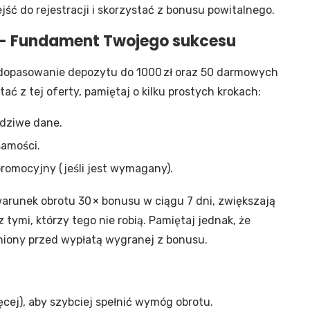
ść do rejestracji i skorzystać z bonusu powitalnego.
y – Fundament Twojego sukcesu
dopasowanie depozytu do 1000 zł oraz 50 darmowych
ać z tej oferty, pamiętaj o kilku prostych krokach:
wdziwe dane.
samości.
romocyjny (jeśli jest wymagany).
warunek obrotu 30 × bonusu w ciągu 7 dni, zwiększają
tymi, którzy tego nie robią. Pamiętaj jednak, że
łniony przed wypłatą wygranej z bonusu.
ęcej), aby szybciej spełnić wymóg obrotu.