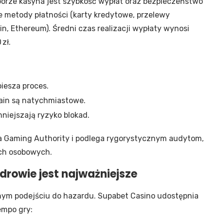
rze kasyna jest szybkość wypłat oraz bezpieczeństwo
e metody płatności (karty kredytowe, przelewy
, Ethereum). Średni czas realizacji wypłaty wynosi
zł.
piesza proces.
hain są natychmiastowe.
niejszają ryzyko blokad.
ta Gaming Authority i podlega rygorystycznym audytom,
ych osobowych.
drowie jest najważniejsze
nym podejściu do hazardu. Supabet Casino udostępnia
empo gry: