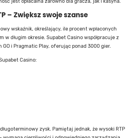
ność jest opłacalna zarówno dla gracza, jak i kasyna.
TP – Zwiększ swoje szanse
zowy wskaźnik, określający, ile procent wpłaconych
m w długim okresie. Supabet Casino współpracuje z
 GO i Pragmatic Play, oferując ponad 3000 gier.
Supabet Casino:
 długoterminowy zysk. Pamiętaj jednak, że wysoki RTP
 wymaga cierpliwości i odpowiedniego zarządzania