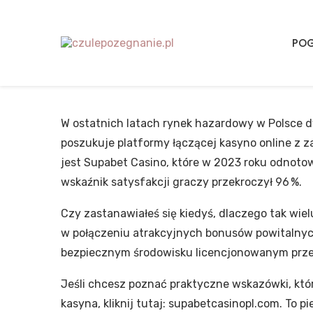
POG
W ostatnich latach rynek hazardowy w Polsce d
poszukuje platformy łączącej kasyno online z z
jest Supabet Casino, które w 2023 roku odnoto
wskaźnik satysfakcji graczy przekroczył 96 %.
Czy zastanawiałeś się kiedyś, dlaczego tak wie
w połączeniu atrakcyjnych bonusów powitalnych,
bezpiecznym środowisku licencjonowanym prze
Jeśli chcesz poznać praktyczne wskazówki, kt
kasyna, kliknij tutaj: supabetcasinopl.com. To 