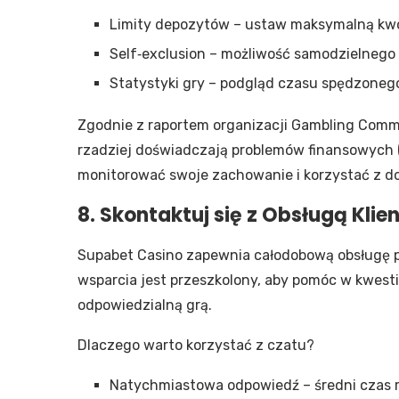
Limity depozytów – ustaw maksymalną kwo
Self‑exclusion – możliwość samodzielnego 
Statystyki gry – podgląd czasu spędzoneg
Zgodnie z raportem organizacji Gambling Commi
rzadziej doświadczają problemów finansowych (
monitorować swoje zachowanie i korzystać z do
8. Skontaktuj się z Obsługą Kli
Supabet Casino zapewnia całodobową obsługę po
wsparcia jest przeszkolony, aby pomóc w kwest
odpowiedzialną grą.
Dlaczego warto korzystać z czatu?
Natychmiastowa odpowiedź – średni czas re