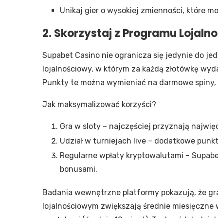
Unikaj gier o wysokiej zmienności, które 
2. Skorzystaj z Programu Lojal
Supabet Casino nie ogranicza się jedynie do 
lojalnościowy, w którym za każdą złotówkę wyd
Punkty te można wymieniać na darmowe spiny,
Jak maksymalizować korzyści?
Gra w sloty – najczęściej przyznają najwię
Udział w turniejach live – dodatkowe punkt
Regularne wpłaty kryptowalutami – Supab
bonusami.
Badania wewnętrzne platformy pokazują, że gr
lojalnościowym zwiększają średnie miesięczne w