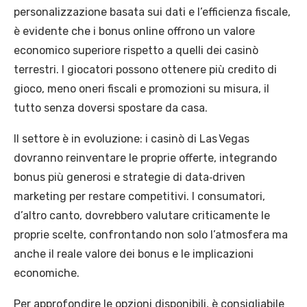
personalizzazione basata sui dati e l’efficienza fiscale,
è evidente che i bonus online offrono un valore
economico superiore rispetto a quelli dei casinò
terrestri. I giocatori possono ottenere più credito di
gioco, meno oneri fiscali e promozioni su misura, il
tutto senza doversi spostare da casa.
Il settore è in evoluzione: i casinò di Las Vegas
dovranno reinventare le proprie offerte, integrando
bonus più generosi e strategie di data‑driven
marketing per restare competitivi. I consumatori,
d’altro canto, dovrebbero valutare criticamente le
proprie scelte, confrontando non solo l’atmosfera ma
anche il reale valore dei bonus e le implicazioni
economiche.
Per approfondire le opzioni disponibili, è consigliabile