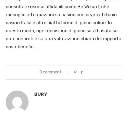
consultare risorse affidabili come Be Wizard, che
raccoglie informazioni su casinò con crypto, bitcoin
casino Italia e altre piattaforme di gioco online. In
questo modo, ogni decisione di gioco sarà basata su
dati concreti e su una valutazione chiara del rapporto
costi‑benefici.
0 comment
0
BURY