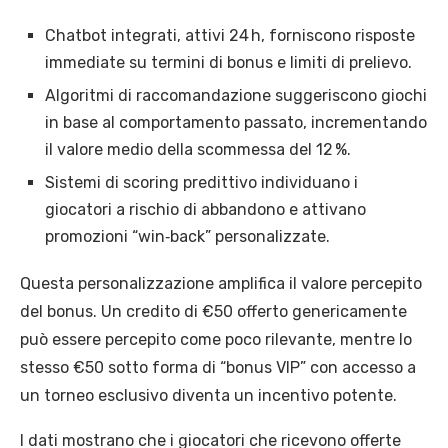
Chatbot integrati, attivi 24 h, forniscono risposte
immediate su termini di bonus e limiti di prelievo.
Algoritmi di raccomandazione suggeriscono giochi
in base al comportamento passato, incrementando
il valore medio della scommessa del 12 %.
Sistemi di scoring predittivo individuano i
giocatori a rischio di abbandono e attivano
promozioni “win‑back” personalizzate.
Questa personalizzazione amplifica il valore percepito
del bonus. Un credito di €50 offerto genericamente
può essere percepito come poco rilevante, mentre lo
stesso €50 sotto forma di “bonus VIP” con accesso a
un torneo esclusivo diventa un incentivo potente.
I dati mostrano che i giocatori che ricevono offerte