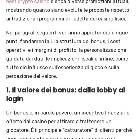
best crypto casino
elenca diverse promozioni attuali,
mostrando quanto siano evolute le proposte rispetto
ai tradizionali programmi di fedeltà dei casinò fisici.
Nei paragrafi seguenti verranno approfonditi cinque
punti fondamentali: la struttura dei bonus, i costi
operativi e i margini di profitto, la personalizzazione
guidata dai dati, le implicazioni fiscali e, infine, come
tutto ciò influisce sull’esperienza di gioco e sulla
percezione del valore.
1. Il valore dei bonus: dalla lobby al
login
Un bonus è, in parole povere, un incentivo finanziario
offerto dal casinò per attirare o trattenere un
giocatore. È il principale “catturatore” di clienti perché
aggiunge capitale di gioco senza richiedere un