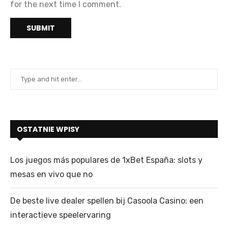
for the next time I comment.
OSTATNIE WPISY
Los juegos más populares de 1xBet España: slots y
mesas en vivo que no
De beste live dealer spellen bij Casoola Casino: een
interactieve speelervaring