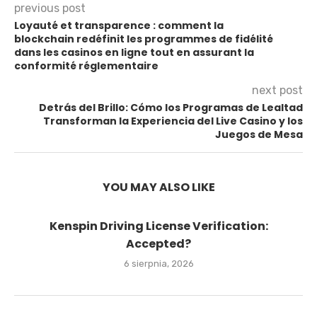
previous post
Loyauté et transparence : comment la
blockchain redéfinit les programmes de fidélité
dans les casinos en ligne tout en assurant la
conformité réglementaire
next post
Detrás del Brillo: Cómo los Programas de Lealtad
Transforman la Experiencia del Live Casino y los
Juegos de Mesa
YOU MAY ALSO LIKE
Kenspin Driving License Verification:
Accepted?
6 sierpnia, 2026