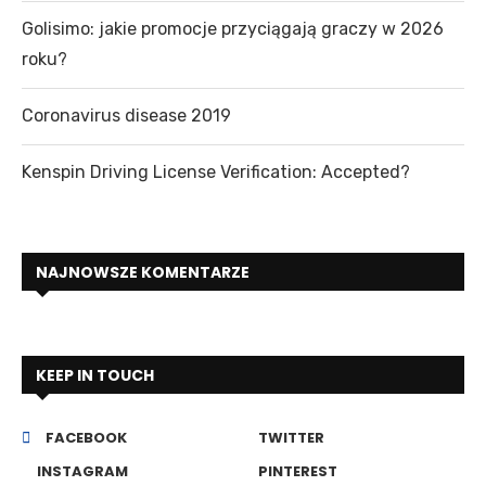
Golisimo: jakie promocje przyciągają graczy w 2026
roku?
Coronavirus disease 2019
Kenspin Driving License Verification: Accepted?
NAJNOWSZE KOMENTARZE
KEEP IN TOUCH
FACEBOOK
TWITTER
INSTAGRAM
PINTEREST