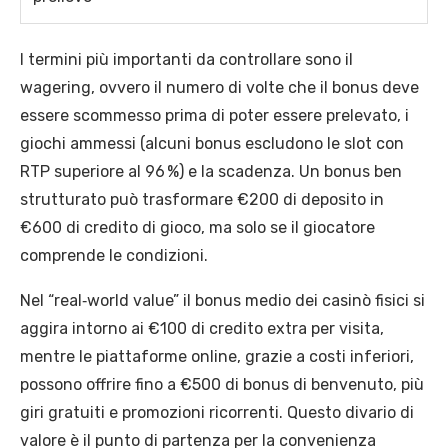
I termini più importanti da controllare sono il
wagering, ovvero il numero di volte che il bonus deve
essere scommesso prima di poter essere prelevato, i
giochi ammessi (alcuni bonus escludono le slot con
RTP superiore al 96 %) e la scadenza. Un bonus ben
strutturato può trasformare €200 di deposito in
€600 di credito di gioco, ma solo se il giocatore
comprende le condizioni.
Nel “real‑world value” il bonus medio dei casinò fisici si
aggira intorno ai €100 di credito extra per visita,
mentre le piattaforme online, grazie a costi inferiori,
possono offrire fino a €500 di bonus di benvenuto, più
giri gratuiti e promozioni ricorrenti. Questo divario di
valore è il punto di partenza per la convenienza