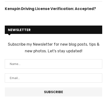
Kenspin Driving License Verification: Accepted?
NEWSLETTER
Subscribe my Newsletter for new blog posts, tips &
new photos. Let's stay updated!