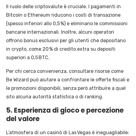
Il ruolo delle criptovalute è cruciale. I pagamenti in
Bitcoin o Ethereum riducono i costi di transazione
(spesso inferiori allo 0,5 %) e eliminano le commissioni
bancarie internazionali. Inoltre, alcuni operatori
offrono bonus esclusivi per gli utenti che depositano
in crypto, come 20 % di credito extra su depositi
superiori a 0,5 BTC.
Per chi cerca convenienza, consultare risorse come
Be Wizard può aiutare a confrontare le offerte fiscali e
le promozioni disponibili, senza però attribuire a quel
sito alcuna autorità statistica o di ranking.
5. Esperienza di gioco e percezione
del valore
L’atmosfera di un casinò di Las Vegas è ineguagliabile: