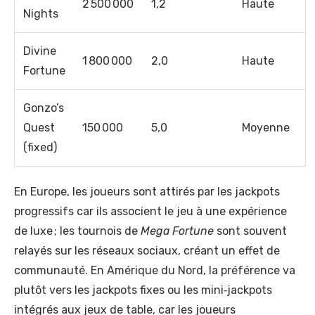
2 500 000
1,2
Haute
Nights
Divine
1 800 000
2,0
Haute
Fortune
Gonzo’s
Quest
150 000
5,0
Moyenne
(fixed)
En Europe, les joueurs sont attirés par les jackpots
progressifs car ils associent le jeu à une expérience
de luxe ; les tournois de
Mega Fortune
sont souvent
relayés sur les réseaux sociaux, créant un effet de
communauté. En Amérique du Nord, la préférence va
plutôt vers les jackpots fixes ou les mini‑jackpots
intégrés aux jeux de table, car les joueurs