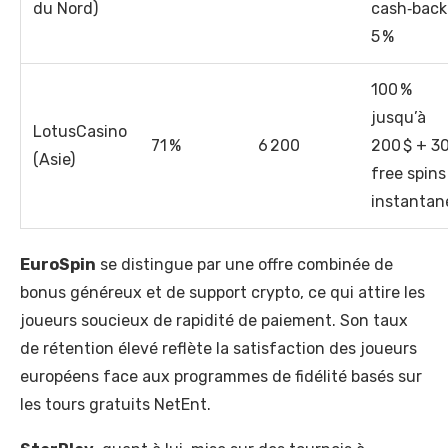
du Nord)
cash‑back
5 %
100 %
jusqu’à
LotusCasino
71 %
6 200
200 $ + 3
(Asie)
free spins
instantan
EuroSpin
se distingue par une offre combinée de
bonus généreux et de support crypto, ce qui attire les
joueurs soucieux de rapidité de paiement. Son taux
de rétention élevé reflète la satisfaction des joueurs
européens face aux programmes de fidélité basés sur
les tours gratuits NetEnt.