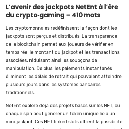
L’avenir des jackpots NetEnt à l’ère
du crypto‑gaming – 410 mots
Les cryptomonnaies redéfinissent la façon dont les
jackpots sont perçus et distribués. La transparence
de la blockchain permet aux joueurs de vérifier en
temps réel le montant du jackpot et les transactions
associées, réduisant ainsi les soupçons de
manipulation. De plus, les paiements instantanés
éliminent les délais de retrait qui pouvaient atteindre
plusieurs jours dans les systèmes bancaires
traditionnels.
NetEnt explore déjà des projets basés sur les NFT, où
chaque spin peut générer un token unique lié à un
mini‑jackpot. Ces NFT‑linked slots offrent la possibilité