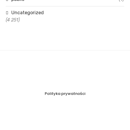
Uncategorized
(4 251)
Polityka prywatności