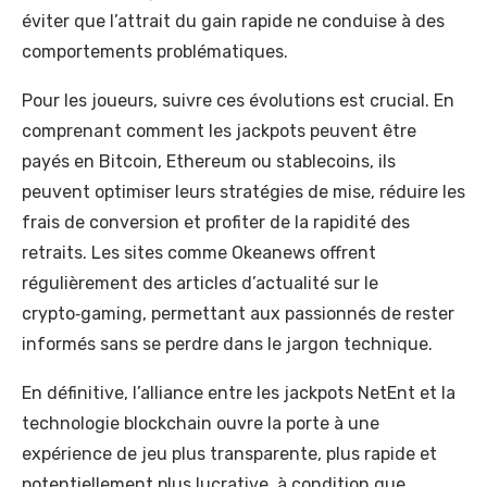
éviter que l’attrait du gain rapide ne conduise à des
comportements problématiques.
Pour les joueurs, suivre ces évolutions est crucial. En
comprenant comment les jackpots peuvent être
payés en Bitcoin, Ethereum ou stablecoins, ils
peuvent optimiser leurs stratégies de mise, réduire les
frais de conversion et profiter de la rapidité des
retraits. Les sites comme Okeanews offrent
régulièrement des articles d’actualité sur le
crypto‑gaming, permettant aux passionnés de rester
informés sans se perdre dans le jargon technique.
En définitive, l’alliance entre les jackpots NetEnt et la
technologie blockchain ouvre la porte à une
expérience de jeu plus transparente, plus rapide et
potentiellement plus lucrative, à condition que