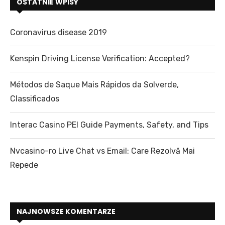
OSTATNIE WPISY
Coronavirus disease 2019
Kenspin Driving License Verification: Accepted?
Métodos de Saque Mais Rápidos da Solverde,
Classificados
Interac Casino PEI Guide Payments, Safety, and Tips
Nvcasino-ro Live Chat vs Email: Care Rezolvă Mai
Repede
NAJNOWSZE KOMENTARZE