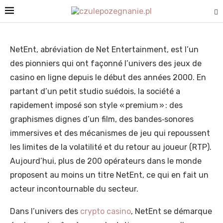
NetEnt, abréviation de Net Entertainment, est l’un
des pionniers qui ont façonné l’univers des jeux de
casino en ligne depuis le début des années 2000. En
partant d’un petit studio suédois, la société a
rapidement imposé son style « premium » : des
graphismes dignes d’un film, des bandes‑sonores
immersives et des mécanismes de jeu qui repoussent
les limites de la volatilité et du retour au joueur (RTP).
Aujourd’hui, plus de 200 opérateurs dans le monde
proposent au moins un titre NetEnt, ce qui en fait un
acteur incontournable du secteur.
Dans l’univers des
crypto casino
, NetEnt se démarque