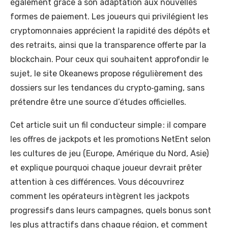
également grâce à son adaptation aux nouvelles
formes de paiement. Les joueurs qui privilégient les
cryptomonnaies apprécient la rapidité des dépôts et
des retraits, ainsi que la transparence offerte par la
blockchain. Pour ceux qui souhaitent approfondir le
sujet, le site Okeanews propose régulièrement des
dossiers sur les tendances du crypto‑gaming, sans
prétendre être une source d’études officielles.
Cet article suit un fil conducteur simple : il compare
les offres de jackpots et les promotions NetEnt selon
les cultures de jeu (Europe, Amérique du Nord, Asie)
et explique pourquoi chaque joueur devrait prêter
attention à ces différences. Vous découvrirez
comment les opérateurs intègrent les jackpots
progressifs dans leurs campagnes, quels bonus sont
les plus attractifs dans chaque région, et comment