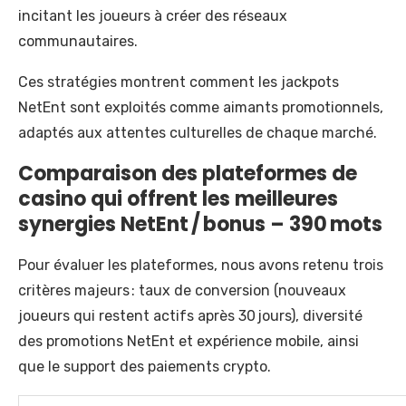
incitant les joueurs à créer des réseaux
communautaires.
Ces stratégies montrent comment les jackpots
NetEnt sont exploités comme aimants promotionnels,
adaptés aux attentes culturelles de chaque marché.
Comparaison des plateformes de
casino qui offrent les meilleures
synergies NetEnt / bonus – 390 mots
Pour évaluer les plateformes, nous avons retenu trois
critères majeurs : taux de conversion (nouveaux
joueurs qui restent actifs après 30 jours), diversité
des promotions NetEnt et expérience mobile, ainsi
que le support des paiements crypto.