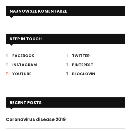
NAJNOWSZE KOMENTARZE
KEEP IN TOUCH
FACEBOOK
TWITTER
INSTAGRAM
PINTEREST
YOUTUBE
BLOGLOVIN
RECENT POSTS
Coronavirus disease 2019