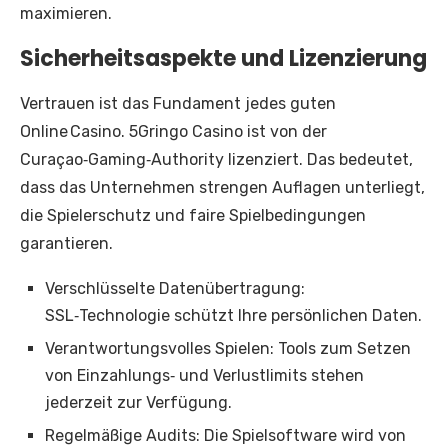
maximieren.
Sicherheitsaspekte und Lizenzierung
Vertrauen ist das Fundament jedes guten
Online Casino. 5Gringo Casino ist von der
Curaçao‑Gaming‑Authority lizenziert. Das bedeutet,
dass das Unternehmen strengen Auflagen unterliegt,
die Spieler­schutz und faire Spielbedingungen
garantieren.
Verschlüsselte Datenübertragung:
SSL‑Technologie schützt Ihre persönlichen Daten.
Verantwortungsvolles Spielen: Tools zum Setzen
von Einzahlungs‑ und Verlustlimits stehen
jederzeit zur Verfügung.
Regelmäßige Audits: Die Spielsoftware wird von