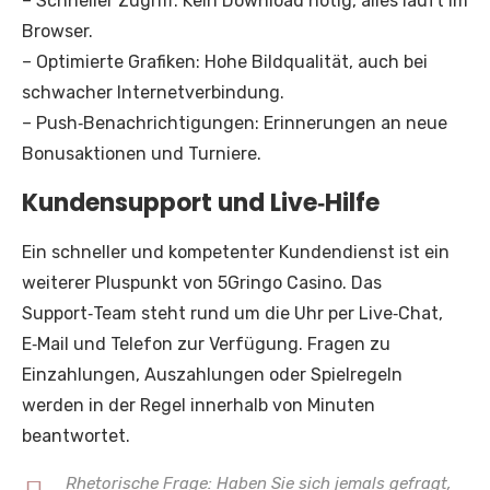
– Schneller Zugriff: Kein Download nötig, alles läuft im
Browser.
– Optimierte Grafiken: Hohe Bildqualität, auch bei
schwacher Internetverbindung.
– Push‑Benachrichtigungen: Erinnerungen an neue
Bonusaktionen und Turniere.
Kundensupport und Live‑Hilfe
Ein schneller und kompetenter Kundendienst ist ein
weiterer Pluspunkt von 5Gringo Casino. Das
Support‑Team steht rund um die Uhr per Live‑Chat,
E‑Mail und Telefon zur Verfügung. Fragen zu
Einzahlungen, Auszahlungen oder Spielregeln
werden in der Regel innerhalb von Minuten
beantwortet.
Rhetorische Frage: Haben Sie sich jemals gefragt,