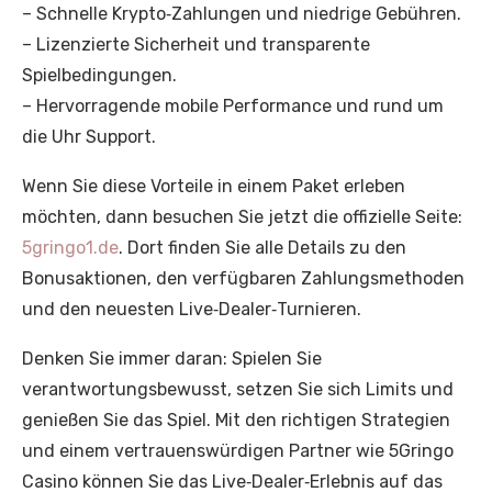
– Schnelle Krypto‑Zahlungen und niedrige Gebühren.
– Lizenzierte Sicherheit und transparente
Spielbedingungen.
– Hervorragende mobile Performance und rund um
die Uhr Support.
Wenn Sie diese Vorteile in einem Paket erleben
möchten, dann besuchen Sie jetzt die offizielle Seite:
5gringo1.de
. Dort finden Sie alle Details zu den
Bonusaktionen, den verfügbaren Zahlungsmethoden
und den neuesten Live‑Dealer‑Turnieren.
Denken Sie immer daran: Spielen Sie
verantwortungsbewusst, setzen Sie sich Limits und
genießen Sie das Spiel. Mit den richtigen Strategien
und einem vertrauenswürdigen Partner wie 5Gringo
Casino können Sie das Live‑Dealer‑Erlebnis auf das