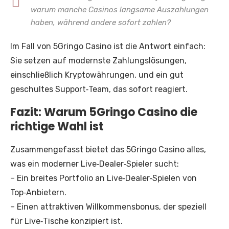
warum manche Casinos langsame Auszahlungen
haben, während andere sofort zahlen?
Im Fall von 5Gringo Casino ist die Antwort einfach:
Sie setzen auf modernste Zahlungslösungen,
einschließlich Kryptowährungen, und ein gut
geschultes Support‑Team, das sofort reagiert.
Fazit: Warum 5Gringo Casino die
richtige Wahl ist
Zusammengefasst bietet das 5Gringo Casino alles,
was ein moderner Live‑Dealer‑Spieler sucht:
– Ein breites Portfolio an Live‑Dealer‑Spielen von
Top‑Anbietern.
– Einen attraktiven Willkommensbonus, der speziell
für Live‑Tische konzipiert ist.