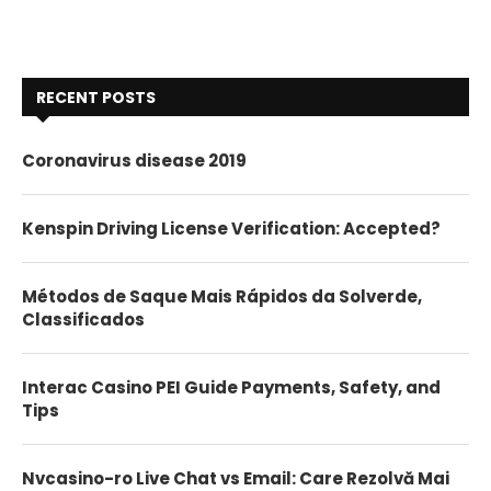
RECENT POSTS
Coronavirus disease 2019
Kenspin Driving License Verification: Accepted?
Métodos de Saque Mais Rápidos da Solverde,
Classificados
Interac Casino PEI Guide Payments, Safety, and
Tips
Nvcasino-ro Live Chat vs Email: Care Rezolvă Mai