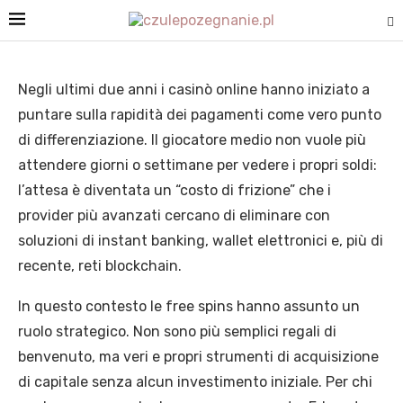
Negli ultimi due anni i casinò online hanno iniziato a
puntare sulla rapidità dei pagamenti come vero punto
di differenziazione. Il giocatore medio non vuole più
attendere giorni o settimane per vedere i propri soldi:
l’attesa è diventata un “costo di frizione” che i
provider più avanzati cercano di eliminare con
soluzioni di instant banking, wallet elettronici e, più di
recente, reti blockchain.
In questo contesto le free spins hanno assunto un
ruolo strategico. Non sono più semplici regali di
benvenuto, ma veri e propri strumenti di acquisizione
di capitale senza alcun investimento iniziale. Per chi