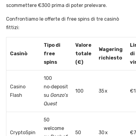
scommettere €300 prima di poter prelevare.
Confrontiamo le offerte di free spins di tre casinò
fittizi:
Tipo di
Valore
Li
Wagering
Casinò
free
totale
di
richiesto
spins
(€)
vi
100
Casino
no‑deposit
100
35 x
€1
Flash
su
Gonzo’s
Quest
50
welcome
CryptoSpin
50
30 x
€7