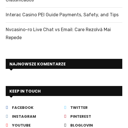
Interac Casino PEI Guide Payments, Safety, and Tips
Nvcasino-ro Live Chat vs Email: Care Rezolvă Mai
Repede
NAJNOWSZE KOMENTARZE
KEEP IN TOUCH
FACEBOOK
TWITTER
INSTAGRAM
PINTEREST
YOUTUBE
BLOGLOVIN