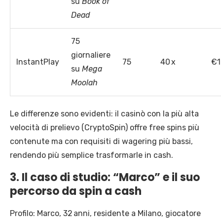
su
Book of
Dead
75
giornaliere
InstantPlay
75
40 x
€1
su
Mega
Moolah
Le differenze sono evidenti: il casinò con la più alta
velocità di prelievo (CryptoSpin) offre free spins più
contenute ma con requisiti di wagering più bassi,
rendendo più semplice trasformarle in cash.
3. Il caso di studio: “Marco” e il suo
percorso da spin a cash
Profilo: Marco, 32 anni, residente a Milano, giocatore