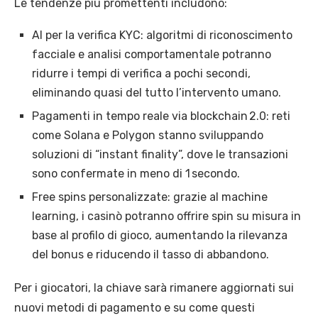
Le tendenze più promettenti includono:
AI per la verifica KYC: algoritmi di riconoscimento
facciale e analisi comportamentale potranno
ridurre i tempi di verifica a pochi secondi,
eliminando quasi del tutto l’intervento umano.
Pagamenti in tempo reale via blockchain 2.0: reti
come Solana e Polygon stanno sviluppando
soluzioni di “instant finality”, dove le transazioni
sono confermate in meno di 1 secondo.
Free spins personalizzate: grazie al machine
learning, i casinò potranno offrire spin su misura in
base al profilo di gioco, aumentando la rilevanza
del bonus e riducendo il tasso di abbandono.
Per i giocatori, la chiave sarà rimanere aggiornati sui
nuovi metodi di pagamento e su come questi