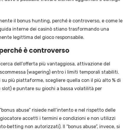
mente il bonus hunting, perché è controverso, e come le
e guida interne dei casinò stiano trasformando una
ente legittima del gioco responsabile.
e perché è controverso
icerca dell’offerta più vantaggiosa, attivazione del
scommessa (wagering) entro i limiti temporali stabiliti.
u più piattaforme, scegliere quella con il più alto % di
lot) e puntare su giochi a bassa volatilità per
bonus abuse” risiede nell’intento e nel rispetto delle
 giocatore accetti i termini e condizioni e non utilizzi
o‑betting non autorizzati). Il “bonus abuse”, invece, si