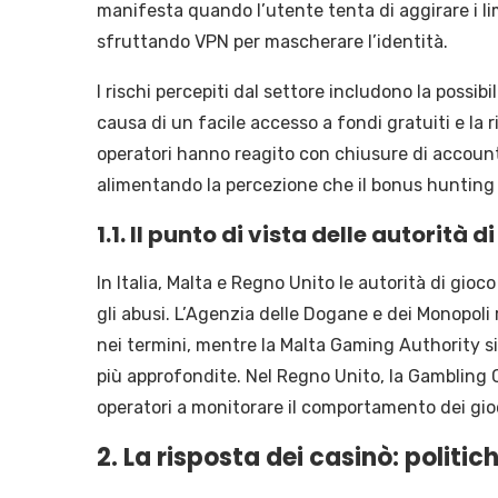
manifesta quando l’utente tenta di aggirare i l
sfruttando VPN per mascherare l’identità.
I rischi percepiti dal settore includono la possib
causa di un facile accesso a fondi gratuiti e la r
operatori hanno reagito con chiusure di account o
alimentando la percezione che il bonus hunting s
1.1. Il punto di vista delle autorità d
In Italia, Malta e Regno Unito le autorità di gi
gli abusi. L’Agenzia delle Dogane e dei Monopol
nei termini, mentre la Malta Gaming Authority 
più approfondite. Nel Regno Unito, la Gambling 
operatori a monitorare il comportamento dei gioca
2. La risposta dei casinò: politich