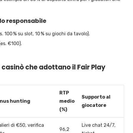
do responsabile
 100 % su slot, 10 % su giochi da tavolo).
(es. €100).
i casinò che adottano il Fair Play
RTP
Supporto al
onus hunting
medio
giocatore
(%)
lieri di €50, verifica
Live chat 24/7,
96,2