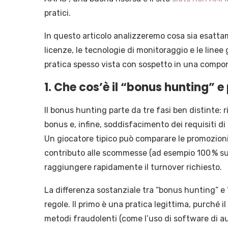
pratici.
In questo articolo analizzeremo cosa sia esatta
licenze, le tecnologie di monitoraggio e le line
pratica spesso vista con sospetto in una compon
1. Che cos’è il “bonus hunting” 
Il bonus hunting parte da tre fasi ben distinte: r
bonus e, infine, soddisfacimento dei requisiti di 
Un giocatore tipico può comparare le promozioni s
contributo alle scommesse (ad esempio 100 % su s
raggiungere rapidamente il turnover richiesto.
La differenza sostanziale tra “bonus hunting” e “
regole. Il primo è una pratica legittima, purché il
metodi fraudolenti (come l’uso di software di aut