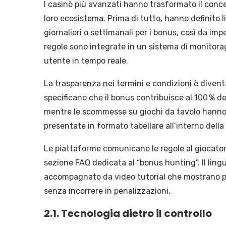
I casinò più avanzati hanno trasformato il conc
loro ecosistema. Prima di tutto, hanno definito li
giornalieri o settimanali per i bonus, così da imp
regole sono integrate in un sistema di monitora
utente in tempo reale.
La trasparenza nei termini e condizioni è divent
specificano che il bonus contribuisce al 100 % de
mentre le scommesse su giochi da tavolo hanno 
presentate in formato tabellare all’interno dell
Le piattaforme comunicano le regole al giocator
sezione FAQ dedicata al “bonus hunting”. Il lingu
accompagnato da video tutorial che mostrano p
senza incorrere in penalizzazioni.
2.1. Tecnologia dietro il controllo