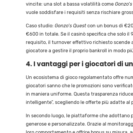
vincite: una slot a bassa volatilità come
Gonzo’s
vuole soddisfare i requisiti senza rischiare gros
Caso studio:
Gonzo’s Quest
con un bonus di €20 
€600 in totale. Se il casinò specifica che solo il
requisito, il turnover effettivo richiesto scende a 
giocatore a gestire il proprio bankroll in modo p
4. I vantaggi per i giocatori di
Un ecosistema di gioco regolamentato offre numero
giocatori sanno che le promozioni sono verificat
in maniera uniforme. Questa trasparenza riduce 
intelligente”, scegliendo le offerte più adatte al p
In secondo luogo, le piattaforme che adottano po
generose e personalizzate. Grazie al monitoraggi
loro comportamento e offrire bonus su misura, ad