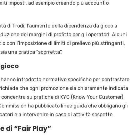
imiti imposti, ad esempio creando più account o
ilità di frodi, l’aumento della dipendenza da gioco a
iduzione dei margini di profitto per gli operatori. Alcuni
 con l’imposizione di limiti di prelievo più stringenti,
ia una pratica “scorretta”.
i gioco
oco hanno introdotto normative specifiche per contrastare
i richiede che ogni promozione sia chiaramente indicata
si concentra su pratiche di KYC (Know Your Customer)
Commission ha pubblicato linee guida che obbligano gli
tori e a intervenire in caso di attività sospette.
e di “Fair Play”