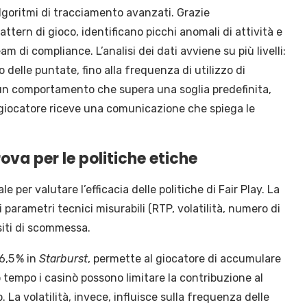
algoritmi di tracciamento avanzati. Grazie
 pattern di gioco, identificano picchi anomali di attività e
 di compliance. L’analisi dei dati avviene su più livelli:
 delle puntate, fino alla frequenza di utilizzo di
 un comportamento che supera una soglia predefinita,
giocatore riceve una comunicazione che spiega le
ova per le politiche etiche
e per valutare l’efficacia delle politiche di Fair Play. La
i parametri tecnici misurabili (RTP, volatilità, numero di
siti di scommessa.
6,5 % in
Starburst
, permette al giocatore di accumulare
o tempo i casinò possono limitare la contribuzione al
. La volatilità, invece, influisce sulla frequenza delle