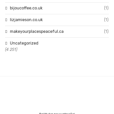
bijoucoffee.co.uk
(1)
lizjamieson.co.uk
(1)
makeyourplacespeaceful.ca
(1)
Uncategorized
(4 251)