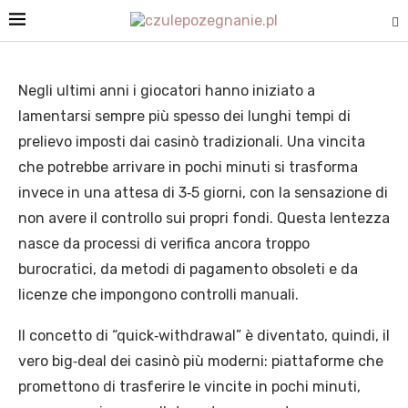
Negli ultimi anni i giocatori hanno iniziato a
lamentarsi sempre più spesso dei lunghi tempi di
prelievo imposti dai casinò tradizionali. Una vincita
che potrebbe arrivare in pochi minuti si trasforma
invece in una attesa di 3‑5 giorni, con la sensazione di
non avere il controllo sui propri fondi. Questa lentezza
nasce da processi di verifica ancora troppo
burocratici, da metodi di pagamento obsoleti e da
licenze che impongono controlli manuali.
Il concetto di “quick‑withdrawal” è diventato, quindi, il
vero big‑deal dei casinò più moderni: piattaforme che
promettono di trasferire le vincite in pochi minuti,