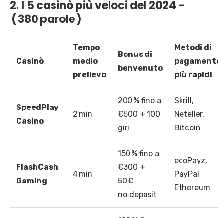
2. I 5 casinò più veloci del 2024 –
( 380 parole )
Tempo
Metodi di
Bonus di
Casinò
medio
pagament
benvenuto
prelievo
più rapidi
200 % fino a
Skrill,
SpeedPlay
2 min
€500 + 100
Neteller,
Casino
giri
Bitcoin
150 % fino a
ecoPayz,
FlashCash
€300 +
4 min
PayPal,
Gaming
50 €
Ethereum
no‑deposit