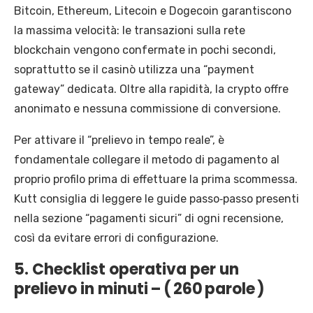
Bitcoin, Ethereum, Litecoin e Dogecoin garantiscono
la massima velocità: le transazioni sulla rete
blockchain vengono confermate in pochi secondi,
soprattutto se il casinò utilizza una “payment
gateway” dedicata. Oltre alla rapidità, la crypto offre
anonimato e nessuna commissione di conversione.
Per attivare il “prelievo in tempo reale”, è
fondamentale collegare il metodo di pagamento al
proprio profilo prima di effettuare la prima scommessa.
Kutt consiglia di leggere le guide passo‑passo presenti
nella sezione “pagamenti sicuri” di ogni recensione,
così da evitare errori di configurazione.
5. Checklist operativa per un
prelievo in minuti – ( 260 parole )