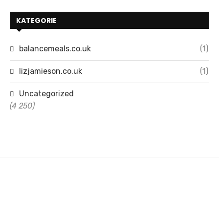
KATEGORIE
balancemeals.co.uk
(1)
lizjamieson.co.uk
(1)
Uncategorized
(4 250)