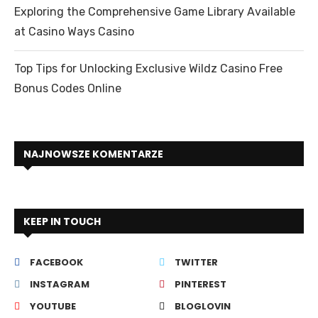
Exploring the Comprehensive Game Library Available
at Casino Ways Casino
Top Tips for Unlocking Exclusive Wildz Casino Free
Bonus Codes Online
NAJNOWSZE KOMENTARZE
KEEP IN TOUCH
FACEBOOK
TWITTER
INSTAGRAM
PINTEREST
YOUTUBE
BLOGLOVIN