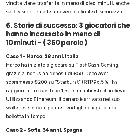
vincite viene trasferita in meno di dieci minuti, anche
se il casino richiede una verifica finale di sicurezza.
6. Storie di successo: 3 giocatori che
hanno incassato in meno di
10 minuti – ( 350 parole )
Caso 1 – Marco, 28 anni, Italia
Marco ha iniziato a giocare su FlashCash Gaming
grazie al bonus no‑deposit di €50. Dopo aver
scommesso €200 su “Starburst” (RTP 96,5 %), ha
raggiunto il requisito di 1,5x e ha richiesto il prelievo.
Utilizzando Ethereum, il denaro è arrivato nel suo
wallet in 7 minuti, permettendogli di pagare una
bolletta in tempo.
Caso 2 – Sofia, 34 anni, Spagna