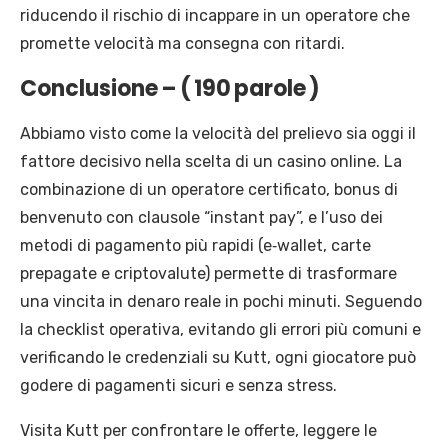
riducendo il rischio di incappare in un operatore che
promette velocità ma consegna con ritardi.
Conclusione – ( 190 parole )
Abbiamo visto come la velocità del prelievo sia oggi il
fattore decisivo nella scelta di un casino online. La
combinazione di un operatore certificato, bonus di
benvenuto con clausole “instant pay”, e l’uso dei
metodi di pagamento più rapidi (e‑wallet, carte
prepagate e criptovalute) permette di trasformare
una vincita in denaro reale in pochi minuti. Seguendo
la checklist operativa, evitando gli errori più comuni e
verificando le credenziali su Kutt, ogni giocatore può
godere di pagamenti sicuri e senza stress.
Visita Kutt per confrontare le offerte, leggere le