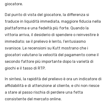
giocatore.
Dal punto di vista del giocatore, la differenza si
traduce in liquidità immediata, maggiore fiducia nella
piattaforma e una fedeltà più forte. Quando la
vittoria arriva, il desiderio di spendere o reinvestire è
immediato; se il prelievo è lento, l’entusiasmo
svanisce. Le recensioni su Kutt mostrano che i
giocatori valutano la velocità del pagamento come il
secondo fattore più importante dopo la varietà di
giochi e il tasso di RTP.
In sintesi, la rapidità del prelievo è ora un indicatore di
affidabilità e di attenzione al cliente, e chi non riesce
a stare al passo rischia di perdere una fetta
consistente del mercato online.