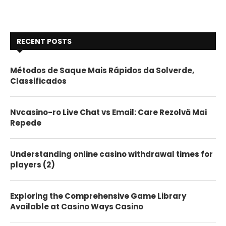
RECENT POSTS
Métodos de Saque Mais Rápidos da Solverde,
Classificados
Nvcasino-ro Live Chat vs Email: Care Rezolvă Mai
Repede
Understanding online casino withdrawal times for
players (2)
Exploring the Comprehensive Game Library
Available at Casino Ways Casino