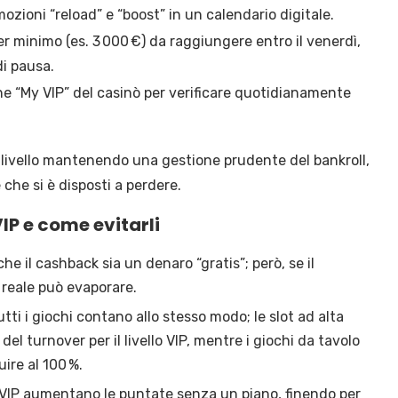
mozioni “reload” e “boost” in un calendario digitale.
r minimo (es. 3 000 €) da raggiungere entro il venerdì,
di pausa.
one “My VIP” del casinò per verificare quotidianamente
i livello mantenendo una gestione prudente del bankroll,
che si è disposti a perdere.
IP e come evitarli
e il cashback sia un denaro “gratis”; però, se il
o reale può evaporare.
ti i giochi contano allo stesso modo; le slot ad alta
del turnover per il livello VIP, mentre i giochi da tavolo
ire al 100 %.
i VIP aumentano le puntate senza un piano, finendo per