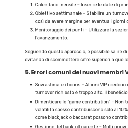
Calendario mensile – Inserire le date di pro
Obiettivo settimanale – Stabilire un turnove
così da avere margine per eventuali giorni 
Monitoraggio dei punti – Utilizzare la sezi
l’avanzamento.
Seguendo questo approccio, è possibile salire d
evitando di scommettere cifre superiori a quelle 
5. Errori comuni dei nuovi membri V
Sovrastimare i bonus – Alcuni VIP credono ch
turnover richiesto è troppo alto, il benefici
Dimenticare le “game contribution” – Non tut
volatilità spesso contribuiscono solo al 10 % 
come blackjack o baccarat possono contribu
Gestione del bankroll carente – Molti nuov