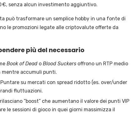
50 €, senza alcun investimento aggiuntivo.
ta può trasformare un semplice hobby in una fonte di
no le promozioni legate alle criptovalute offerte da
spendere più del necessario
ome
Book of Dead
o
Blood Suckers
offrono un RTP medio
wn mentre accumuli punti.
Puntare su mercati con spread ridotto (es. over/under
randi fluttuazioni.
ò rilasciano “boost” che aumentano il valore dei punti VIP
e le sessioni di gioco in quei giorni massimizza il