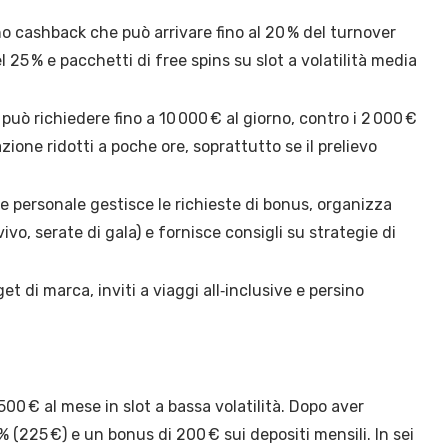
o cashback che può arrivare fino al 20 % del turnover
 25 % e pacchetti di free spins su slot a volatilità media
 4 può richiedere fino a 10 000 € al giorno, contro i 2 000 €
zione ridotti a poche ore, soprattutto se il prelievo
personale gestisce le richieste di bonus, organizza
 vivo, serate di gala) e fornisce consigli su strategie di
et di marca, inviti a viaggi all‑inclusive e persino
0 € al mese in slot a bassa volatilità. Dopo aver
 % (225 €) e un bonus di 200 € sui depositi mensili. In sei