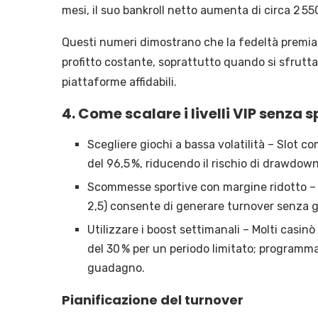
mesi, il suo bankroll netto aumenta di circa 2 5
Questi numeri dimostrano che la fedeltà premia
profitto costante, soprattutto quando si sfrutta
piattaforme affidabili.
4. Come scalare i livelli VIP senza 
Scegliere giochi a bassa volatilità – Slot c
del 96,5 %, riducendo il rischio di drawdo
Scommesse sportive con margine ridotto – 
2,5) consente di generare turnover senza g
Utilizzare i boost settimanali – Molti casin
del 30 % per un periodo limitato; programmar
guadagno.
Pianificazione del turnover