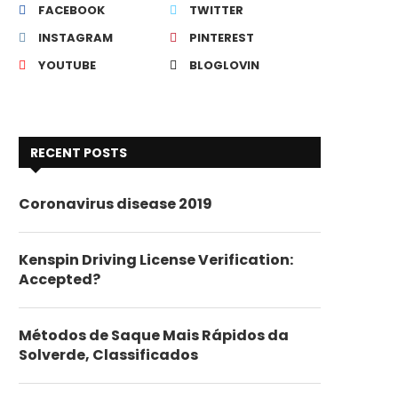
FACEBOOK
TWITTER
INSTAGRAM
PINTEREST
YOUTUBE
BLOGLOVIN
RECENT POSTS
Coronavirus disease 2019
Kenspin Driving License Verification:
Accepted?
Métodos de Saque Mais Rápidos da
Solverde, Classificados