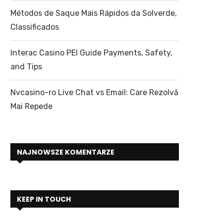
Métodos de Saque Mais Rápidos da Solverde,
Classificados
Interac Casino PEI Guide Payments, Safety,
and Tips
Nvcasino-ro Live Chat vs Email: Care Rezolvă
Mai Repede
NAJNOWSZE KOMENTARZE
KEEP IN TOUCH