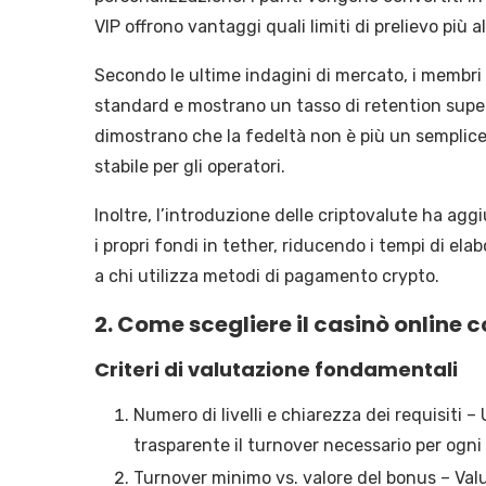
VIP offrono vantaggi quali limiti di prelievo più
Secondo le ultime indagini di mercato, i membri V
standard e mostrano un tasso di retention superi
dimostrano che la fedeltà non è più un semplice 
stabile per gli operatori.
Inoltre, l’introduzione delle criptovalute ha aggiu
i propri fondi in tether, riducendo i tempi di e
a chi utilizza metodi di pagamento crypto.
2. Come scegliere il casinò online 
Criteri di valutazione fondamentali
Numero di livelli e chiarezza dei requisit
trasparente il turnover necessario per ogni 
Turnover minimo vs. valore del bonus – Valu