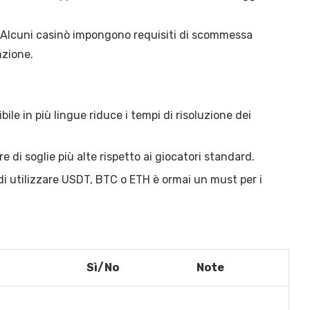
– Alcuni casinò impongono requisiti di scommessa
nzione.
ile in più lingue riduce i tempi di risoluzione dei
re di soglie più alte rispetto ai giocatori standard.
 di utilizzare USDT, BTC o ETH è ormai un must per i
Sì/No
Note